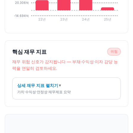
20.306억
-14.694억
22년
23년
24년
25년
핵심 재무 지표
위험
재무 위험 신호가 감지됩니다 — 부채·수익성·이자 감당 능
력을 면밀히 검토하세요.
상세 재무 지표 펼치기
▼
가치·수익성·안정성·재무제표 요약