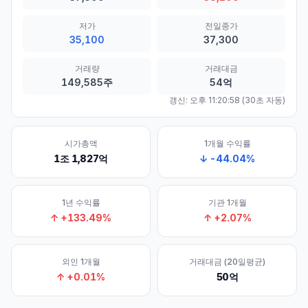
저가
전일종가
35,100
37,300
거래량
거래대금
149,585주
54억
갱신:
오후 11:20:58
(30초 자동)
시가총액
1개월 수익률
1조 1,827억
↓
-44.04
%
1년 수익률
기관 1개월
↑
+
133.49
%
↑
+
2.07
%
외인 1개월
거래대금 (20일평균)
↑
+
0.01
%
50억