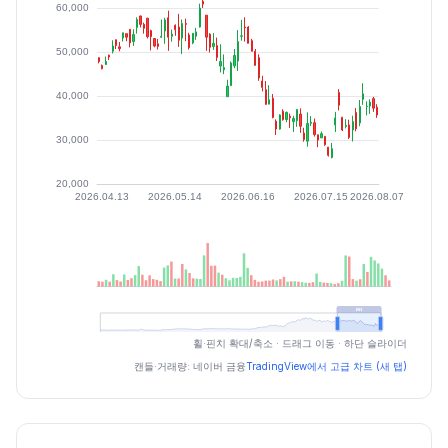
최근 구간 일별 OHLCV (스크린 리더용)
휠·핀치 확대/축소 · 드래그 이동 · 하단 슬라이더
일자
시가
고가
저가
종가
등락률%
거래량
캔들·거래량: 네이버 금융
TradingView에서 고급 차트 (새 탭)
2026.07.06
34450
37000
33050
37000
5.87
92076
2026.07.07
35950
37250
31700
33200
-10.27
85566
2026.07.08
31650
32850
29700
30200
-9.04
103638