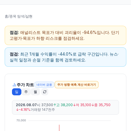
홈
/
종목 탐색
/
삼현
점검:
애널리스트 목표가 대비 괴리율이 -94.6%입니다. 단기
고평가·목표가 하향 리스크를 점검하세요.
점검:
최근 1개월 수익률이 -44.0%로 급락 구간입니다. 뉴스·
실적 일정과 손절 기준을 함께 검토하세요.
주가 차트
네이버 금융
주가 방향 예측 계산 바로가기
일
주
월
2026.08.07
시
37,500
↑
고
38,200
↓
저
35,100
↓
종
35,750
↓
-4.16%
거래량
147천주