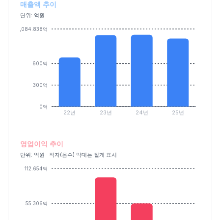
매출액 추이
단위: 억원
1,084.838억
600억
300억
0억
22년
23년
24년
25년
영업이익 추이
단위: 억원 · 적자(음수) 막대는 짙게 표시
112.654억
55.306억