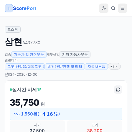
ScorePort
코스닥
삼현
A437730
업종
세부산업
자동차 및 관련부품
기타 자동차부품
관련테마
+2
로봇(산업용/협동로봇 등)
방위산업/전쟁 및 테러
자동차부품
결산
2026-12-30
실시간 시세
35,750
원
(
-4.16
%)
-1,550
원
시가
고가
37,500
38,200