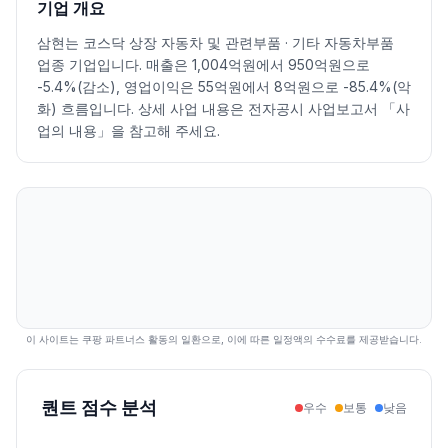
기업 개요
2026.07.09
29800
36350
28550
33800
11.92
316894
삼현는 코스닥 상장 자동차 및 관련부품 · 기타 자동차부품
2026.07.10
33850
35500
33250
34100
0.89
110964
업종 기업입니다. 매출은 1,004억원에서 950억원으로
2026.07.13
34000
34950
30850
31300
-8.21
92138
-5.4%(감소), 영업이익은 55억원에서 8억원으로 -85.4%(악
2026.07.14
31250
31300
28450
30050
-3.99
84312
화) 흐름입니다. 상세 사업 내용은 전자공시 사업보고서 「사
2026.07.15
30550
32000
30550
31500
4.83
77857
업의 내용」을 참고해 주세요.
2026.07.16
30900
30900
28750
29000
-7.94
56750
2026.07.20
28450
28450
26300
26600
-8.28
78629
2026.07.21
26100
29400
25900
28100
5.64
138809
2026.07.22
33500
36450
31900
35050
24.73
763107
2026.07.23
40850
41600
36800
37950
8.27
737322
2026.07.24
35200
35350
32100
32350
-14.76
179887
2026.07.27
33150
34800
32700
33400
3.25
141184
2026.07.28
33500
34650
30300
30650
-8.23
176703
이 사이트는 쿠팡 파트너스 활동의 일환으로, 이에 따른 일정액의 수수료를 제공받습니다.
2026.07.29
32350
35600
29750
34250
11.75
554290
2026.07.30
36300
37300
32050
32600
-4.82
357572
퀀트 점수 분석
우수
보통
낮음
2026.07.31
33950
39150
33200
37650
15.49
729821
2026.08.03
39300
42950
38050
40550
7.70
640697