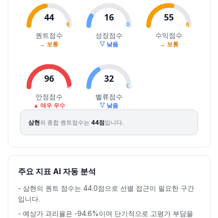
2026.08.04
37650
38850
35650
37750
-6.91
566533
44
16
55
2026.08.05
37800
39300
36000
38650
2.38
437941
B
D
B
2026.08.06
39450
39850
36450
37300
-3.49
274395
퀀트점수
성장점수
수익점수
→ 보통
▽ 낮음
→ 보통
2026.08.07
37500
38200
35100
35750
-4.16
147150
96
32
S
C
안정점수
벨류점수
▲ 매우 우수
▽ 낮음
삼현
의 종합 퀀트점수는
44
점
입니다.
주요 지표 AI 자동 분석
-
삼현의 퀀트 점수는 44.0점으로 선별 접근이 필요한 구간
입니다.
-
예상가 괴리율은 -94.6%이며 단기적으로 고평가 부담을