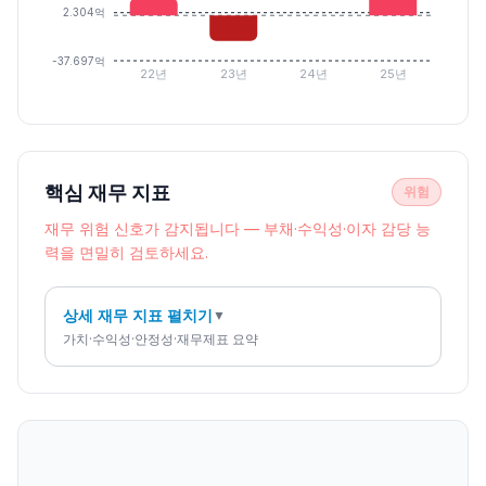
2.304억
-37.697억
22년
23년
24년
25년
핵심 재무 지표
위험
재무 위험 신호가 감지됩니다 — 부채·수익성·이자 감당 능
력을 면밀히 검토하세요.
상세 재무 지표 펼치기
▼
가치·수익성·안정성·재무제표 요약