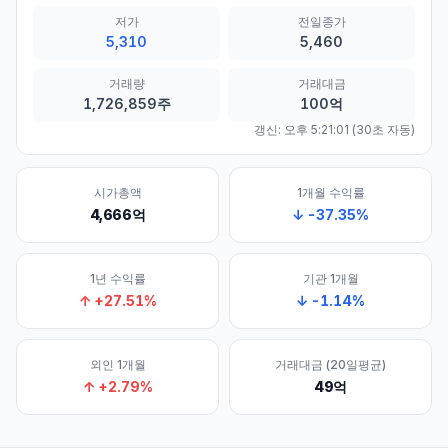
저가
전일종가
5,310
5,460
거래량
거래대금
1,726,859주
100억
갱신:
오후 5:21:01
(30초 자동)
시가총액
1개월 수익률
4,666억
↓
-37.35
%
1년 수익률
기관 1개월
↑
+
27.51
%
↓
-1.14
%
외인 1개월
거래대금 (20일평균)
↑
+
2.79
%
49억