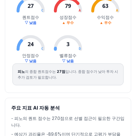
2026.08.04
5340
5500
5240
5480
5.18
275932
27
79
63
2026.08.05
5650
5680
5460
5540
1.09
389296
C
A
A
2026.08.06
5520
5600
5230
5460
-1.44
251139
퀀트점수
성장점수
수익점수
▽ 낮음
▲ 우수
▲ 우수
2026.08.07
6430
6890
5310
5600
2.56
1716007
24
3
C
D
안정점수
벨류점수
▽ 낮음
▽ 낮음
피노
의 종합 퀀트점수는
27
점
입니다.
종합 점수가 낮아 투자 시
추가 검토가 필요합니다.
주요 지표 AI 자동 분석
-
피노의 퀀트 점수는 27.0점으로 선별 접근이 필요한 구간입
니다.
-
예상가 괴리율은 -89.6%이며 단기적으로 고평가 부담을