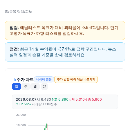
홈
/
종목 탐색
/
피노
점검:
애널리스트 목표가 대비 괴리율이 -89.6%입니다. 단기
고평가·목표가 하향 리스크를 점검하세요.
점검:
최근 1개월 수익률이 -37.4%로 급락 구간입니다. 뉴스·
실적 일정과 손절 기준을 함께 검토하세요.
주가 차트
네이버 금융
주가 방향 예측 계산 바로가기
일
주
월
2026.08.07
시
6,430
↑
고
6,890
↓
저
5,310
↓
종
5,600
↑
+2.56%
거래량
1716천주