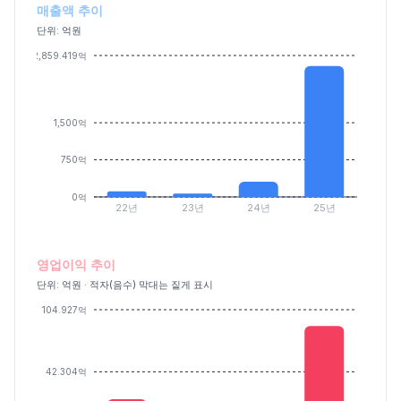
매출액 추이
단위: 억원
2,859.419억
1,500억
750억
0억
22년
23년
24년
25년
영업이익 추이
단위: 억원 · 적자(음수) 막대는 짙게 표시
104.927억
42.304억