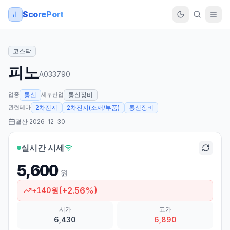
ScorePort
코스닥
피노
A033790
업종
세부산업
통신
통신장비
관련테마
2차전지
2차전지(소재/부품)
통신장비
결산
2026-12-30
실시간 시세
5,600
원
(
+
2.56
%)
+
140
원
시가
고가
6,430
6,890