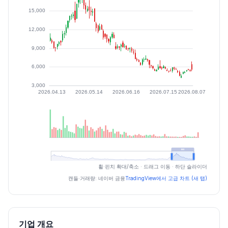
최근 구간 일별 OHLCV (스크린 리더용)
휠·핀치 확대/축소 · 드래그 이동 · 하단 슬라이더
일자
시가
고가
저가
종가
등락률%
거래량
캔들·거래량: 네이버 금융
TradingView에서 고급 차트 (새 탭)
2026.07.06
6280
6370
5830
6140
-4.06
529118
2026.07.07
6090
6250
5610
5850
-4.72
362153
2026.07.08
5610
5750
5360
5420
-7.35
435564
기업 개요