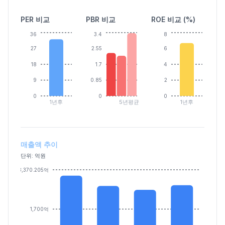
PER 비교
PBR 비교
ROE 비교 (%)
36
3.4
8
27
2.55
6
18
1.7
4
9
0.85
2
0
0
0
1년후
5년평균
1년후
매출액 추이
단위: 억원
3,370.205억
1,700억