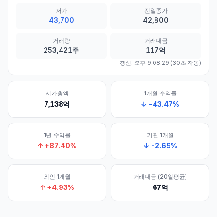
저가
전일종가
43,700
42,800
거래량
거래대금
253,421주
117억
갱신:
오후 9:08:29
(30초 자동)
시가총액
1개월 수익률
7,138억
↓
-43.47
%
1년 수익률
기관 1개월
↑
+
87.40
%
↓
-2.69
%
외인 1개월
거래대금 (20일평균)
↑
+
4.93
%
67억