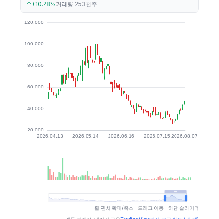
↑
+10.28%
거래량
253천주
최근 구간 일별 OHLCV (스크린 리더용)
휠·핀치 확대/축소 · 드래그 이동 · 하단 슬라이더