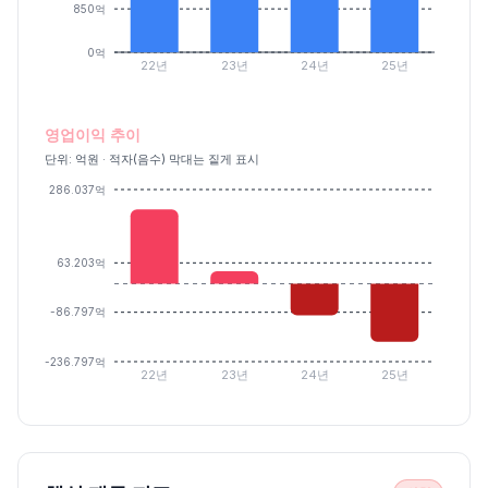
850억
0억
22년
23년
24년
25년
영업이익 추이
단위: 억원 · 적자(음수) 막대는 짙게 표시
286.037억
63.203억
-86.797억
-236.797억
22년
23년
24년
25년