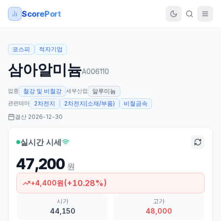
ScorePort
코스피
적자기업
삼아알미늄
A006110
업종
세부산업
철강 및 비철강
알루미늄
관련테마
2차전지
2차전지(소재/부품)
비철금속
결산
2026-12-30
실시간 시세
47,200
원
(
+
10.28
%)
+
4,400
원
시가
고가
44,150
48,000