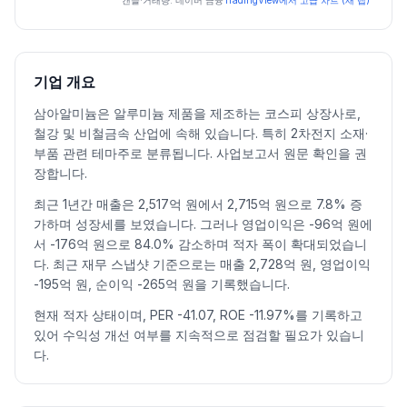
일자
시가
고가
저가
종가
등락률%
거래량
캔들·거래량: 네이버 금융
TradingView에서 고급 차트 (새 탭)
2026.07.06
39250
39800
37050
37500
-3.47
31626
2026.07.07
37500
39350
34550
36500
-2.67
95501
2026.07.08
37600
37800
32800
33850
-7.26
78290
기업 개요
2026.07.09
34850
35600
31850
33400
-1.33
152739
삼아알미늄은 알루미늄 제품을 제조하는 코스피 상장사로,
2026.07.10
33950
38700
33400
37400
11.98
119053
철강 및 비철금속 산업에 속해 있습니다. 특히 2차전지 소재·
2026.07.13
39550
41950
36950
38900
4.01
269418
부품 관련 테마주로 분류됩니다. 사업보고서 원문 확인을 권
2026.07.14
41650
41650
33000
33750
-13.24
380863
장합니다.
2026.07.15
34550
35150
33900
34950
3.56
143923
최근 1년간 매출은 2,517억 원에서 2,715억 원으로 7.8% 증
2026.07.16
35450
36900
34300
35800
2.43
172781
가하며 성장세를 보였습니다. 그러나 영업이익은 -96억 원에
2026.07.20
36050
36350
30850
31750
-11.31
239523
서 -176억 원으로 84.0% 감소하며 적자 폭이 확대되었습니
2026.07.21
31000
31350
28500
30600
-3.62
135862
다. 최근 재무 스냅샷 기준으로는 매출 2,728억 원, 영업이익
-195억 원, 순이익 -265억 원을 기록했습니다.
2026.07.22
31200
32650
30600
31700
3.59
149519
2026.07.23
31950
37250
31050
36400
14.83
242366
현재 적자 상태이며, PER -41.07, ROE -11.97%를 기록하고
2026.07.24
37750
37800
33800
34150
-6.18
190188
있어 수익성 개선 여부를 지속적으로 점검할 필요가 있습니
다.
2026.07.27
34650
34950
31750
32400
-5.12
93044
2026.07.28
31250
31250
29200
29900
-7.72
130979
2026.07.29
29900
30450
25750
27000
-9.70
161681