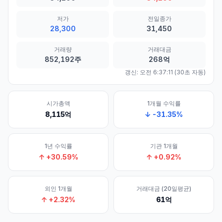
저가
전일종가
28,300
31,450
거래량
거래대금
852,192주
268억
갱신:
오전 6:37:11
(30초 자동)
시가총액
1개월 수익률
8,115억
↓
-31.35
%
1년 수익률
기관 1개월
↑
+
30.59
%
↑
+
0.92
%
외인 1개월
거래대금 (20일평균)
↑
+
2.32
%
61억