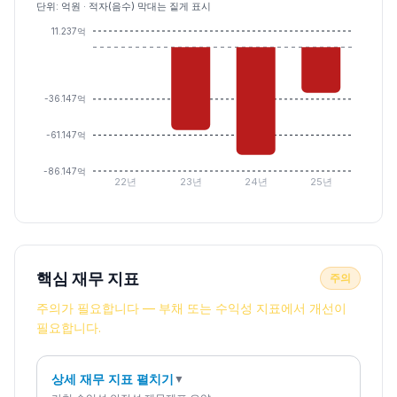
단위: 억원 · 적자(음수) 막대는 짙게 표시
11.237억
-36.147억
-61.147억
-86.147억
22년
23년
24년
25년
핵심 재무 지표
주의
주의가 필요합니다 — 부채 또는 수익성 지표에서 개선이
필요합니다.
상세 재무 지표 펼치기
▼