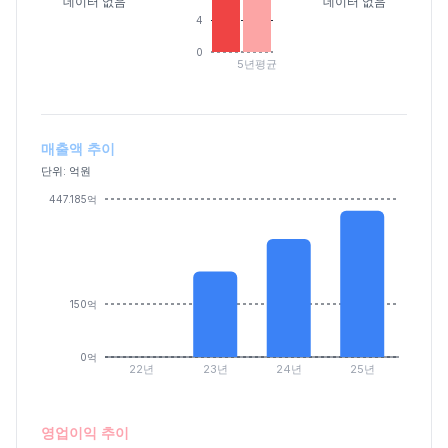
데이터 없음
데이터 없음
4
0
5년평균
매출액 추이
단위: 억원
447.185억
150억
0억
22년
23년
24년
25년
영업이익 추이