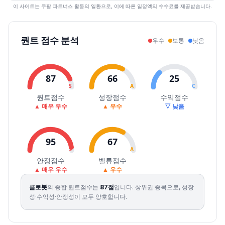
2026.07.28
25800
26250
23050
23400
-7.51
324605
이 사이트는 쿠팡 파트너스 활동의 일환으로, 이에 따른 일정액의 수수료를 제공받습니다.
2026.07.29
24350
25350
20250
22150
-5.34
563061
2026.07.30
22000
23100
20050
20400
-7.90
344695
퀀트 점수 분석
우수
보통
낮음
2026.07.31
21700
23850
21250
23200
13.73
346527
2026.08.03
24300
27050
23350
25550
10.13
581889
2026.08.04
26000
27150
25350
26900
5.28
356491
87
66
25
2026.08.05
27200
28550
26350
28400
5.58
383019
S
A
C
2026.08.06
33500
34650
30900
31450
10.74
1600212
퀀트점수
성장점수
수익점수
▲ 매우 우수
▲ 우수
▽ 낮음
2026.08.07
34200
34200
28300
31800
1.11
852192
95
67
S
A
안정점수
벨류점수
▲ 매우 우수
▲ 우수
클로봇
의 종합 퀀트점수는
87
점
입니다.
상위권 종목으로, 성장
성·수익성·안정성이 모두 양호합니다.