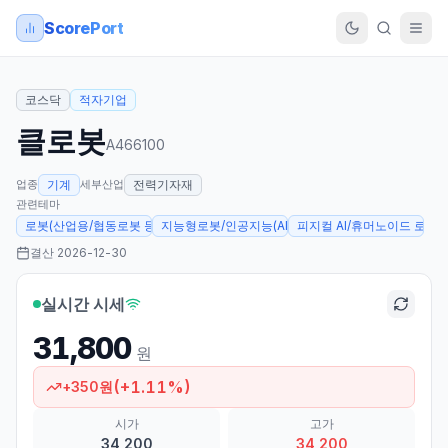
ScorePort
코스닥
적자기업
클로봇
A466100
업종
세부산업
기계
전력기자재
관련테마
로봇(산업용/협동로봇 등)
지능형로봇/인공지능(AI)
피지컬 AI/휴머노이드 로봇
결산
2026-12-30
실시간 시세
31,800
원
(
+
1.11
%)
+
350
원
시가
고가
34,200
34,200