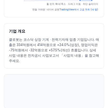
최근 구간 일별 OHLCV (스크린 리더용)
휠·핀치 확대/축소 · 드래그 이동 · 하단 슬라이더
일자
시가
고가
저가
종가
등락률%
거래량
캔들·거래량: 네이버 금융
TradingView에서 고급 차트 (새 탭)
2026.07.06
28100
28100
26000
27000
-2.88
118904
2026.07.07
26100
27500
25350
26400
-2.22
175267
2026.07.08
25150
26450
24250
24500
-7.20
134601
기업 개요
2026.07.09
24400
26350
24400
25150
2.65
243091
클로봇는 코스닥 상장 기계 · 전력기자재 업종 기업입니다. 매
2026.07.10
25700
28000
25500
26950
7.16
168395
출은 334억원에서 414억원으로 +24.0%(성장), 영업이익은
2026.07.13
26900
27900
24300
24500
-9.09
168264
-75억원에서 -32억원으로 +57.5%(개선) 흐름입니다. 상세
2026.07.14
24400
24400
22550
23700
-3.27
129857
사업 내용은 전자공시 사업보고서 「사업의 내용」을 참고해
2026.07.15
24200
25250
24200
25100
5.91
113343
주세요.
2026.07.16
24650
24650
23000
23400
-6.77
141399
2026.07.20
22700
22800
21600
21800
-6.84
77289
2026.07.21
21500
24400
21250
23250
6.65
217242
2026.07.22
28200
28900
24800
25050
7.74
821841
2026.07.23
26900
27000
24800
26300
4.99
403413
2026.07.24
25550
26050
23350
23650
-10.08
191106
2026.07.27
24550
26350
24150
25300
6.98
249798