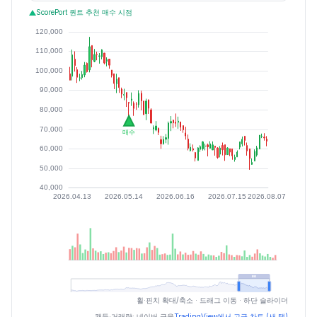
ScorePort 퀀트 추천 매수 시점
최근 구간 일별 OHLCV (스크린 리더용)
휠·핀치 확대/축소 · 드래그 이동 · 하단 슬라이더
캔들·거래량: 네이버 금융
TradingView에서 고급 차트 (새 탭)