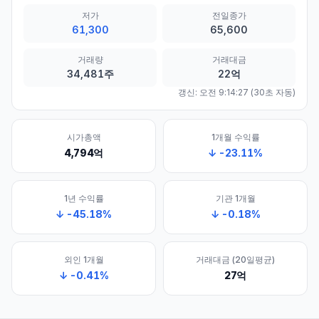
저가
전일종가
61,300
65,600
거래량
거래대금
34,481주
22억
갱신:
오전 9:14:27
(30초 자동)
시가총액
1개월 수익률
4,794억
↓
-23.11
%
1년 수익률
기관 1개월
↓
-45.18
%
↓
-0.18
%
외인 1개월
거래대금 (20일평균)
↓
-0.41
%
27억