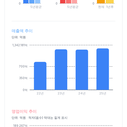
0
0
0
5년평균
5년평균
현재
1년후
매출액 추이
단위: 억원
1,342.181억
700억
350억
0억
22년
23년
24년
25년
영업이익 추이
단위: 억원 · 적자(음수) 막대는 짙게 표시
189.267억