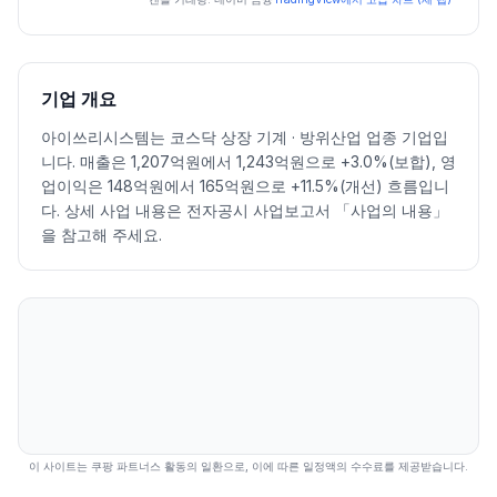
일자
시가
고가
저가
종가
등락률%
거래량
2026.07.06
60300
63900
60100
62600
2.62
21858
2026.07.07
59400
63800
59400
62000
-0.96
29837
2026.07.08
61400
61400
56500
60700
-2.10
56261
기업 개요
2026.07.09
60400
60800
54900
55600
-8.40
47305
아이쓰리시스템는 코스닥 상장 기계 · 방위산업 업종 기업입
2026.07.10
57200
61400
55600
60400
8.63
102195
니다. 매출은 1,207억원에서 1,243억원으로 +3.0%(보합), 영
2026.07.13
61700
63200
56600
59500
-1.49
38718
업이익은 148억원에서 165억원으로 +11.5%(개선) 흐름입니
2026.07.14
62100
62100
53800
56900
-4.37
33736
다. 상세 사업 내용은 전자공시 사업보고서 「사업의 내용」
2026.07.15
57000
60800
57000
60400
6.15
21665
을 참고해 주세요.
2026.07.16
60100
60100
56300
58300
-3.48
34288
2026.07.20
60000
60000
54400
56400
-3.26
32557
2026.07.21
54500
57000
53400
55700
-1.24
25293
2026.07.22
55800
59200
55800
58300
4.67
66325
2026.07.23
60800
63600
59700
63600
9.09
21530
2026.07.24
62500
66300
61200
64900
2.04
34532
2026.07.27
66500
66500
61700
64300
-0.92
22758
2026.07.28
61700
63200
56500
58900
-8.40
44779
이 사이트는 쿠팡 파트너스 활동의 일환으로, 이에 따른 일정액의 수수료를 제공받습니다.
2026.07.29
60000
60000
49250
55000
-6.62
73924