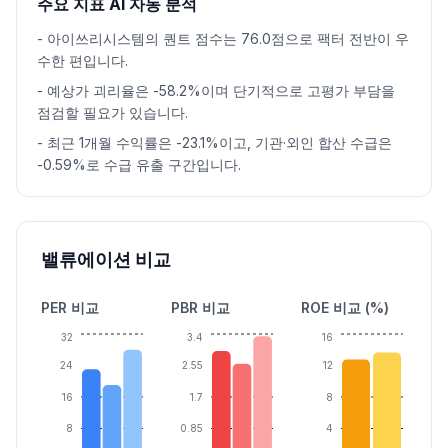
주요 지표 AI 자동 분석
-
아이쓰리시스템의 퀀트 점수는 76.0점으로 팩터 전반이 우
수한 편입니다.
-
예상가 괴리율은 -58.2%이며 단기적으로 고평가 부담을
점검할 필요가 있습니다.
-
최근 1개월 수익률은 -23.1%이고, 기관·외인 합산 수급은
-0.59%로 수급 유출 구간입니다.
밸류에이션 비교
PER 비교
PBR 비교
ROE 비교 (%)
32
3.4
16
24
2.55
12
16
1.7
8
8
0.85
4