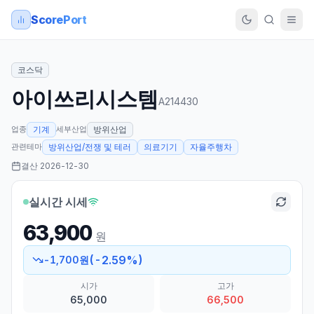
ScorePort
코스닥
아이쓰리시스템
A214430
업종
세부산업
기계
방위산업
관련테마
방위산업/전쟁 및 테러
의료기기
자율주행차
결산
2026-12-30
실시간 시세
63,900
원
(
-2.59
%)
-1,700
원
시가
고가
65,000
66,500