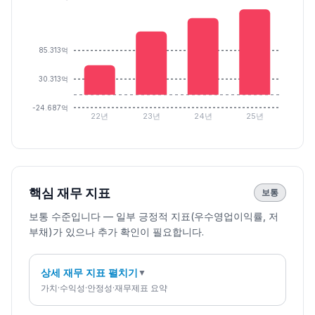
85.313억
30.313억
-24.687억
22년
23년
24년
25년
핵심 재무 지표
보통
보통 수준입니다 — 일부 긍정적 지표(우수영업이익률, 저
부채)가 있으나 추가 확인이 필요합니다.
상세 재무 지표 펼치기
▼
가치·수익성·안정성·재무제표 요약