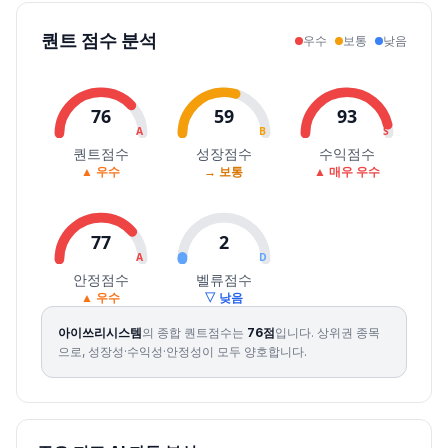
2026.07.30
52000
55100
51800
53000
-3.64
46320
퀀트 점수 분석
우수
보통
낮음
2026.07.31
53700
59700
53700
58700
10.75
30289
2026.08.03
56800
61500
56000
60500
3.07
24023
2026.08.04
59900
67000
59900
67000
10.74
41796
76
59
93
2026.08.05
66400
67800
65500
66500
-0.75
21622
A
B
S
2026.08.06
66000
68000
64200
65600
-1.35
15085
퀀트점수
성장점수
수익점수
▲ 우수
→ 보통
▲ 매우 우수
2026.08.07
65000
66500
61300
63900
-2.59
34481
77
2
A
D
안정점수
벨류점수
▲ 우수
▽ 낮음
아이쓰리시스템
의 종합 퀀트점수는
76
점
입니다.
상위권 종목
으로, 성장성·수익성·안정성이 모두 양호합니다.