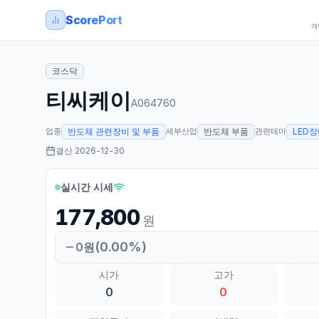
ScorePort
개
코스닥
티씨케이
A064760
업종
세부산업
관련테마
반도체 관련장비 및 부품
반도체 부품
LED
결산
2026-12-30
실시간 시세
177,800
원
(
0.00
%)
0
원
시가
고가
0
0