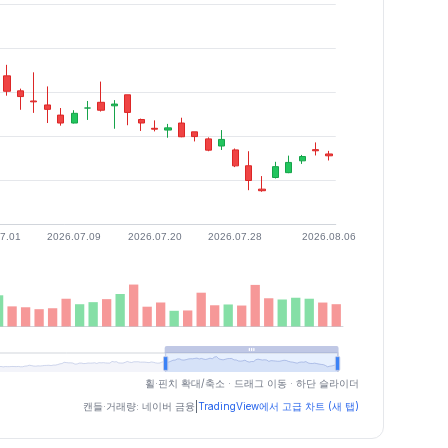
휠·핀치 확대/축소 · 드래그 이동 · 하단 슬라이더
캔들·거래량: 네이버 금융
|
TradingView에서 고급 차트 (새 탭)