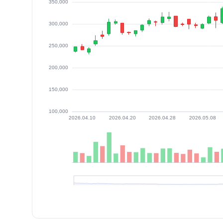
최근 구간 일별 OHLCV (스크린 리더용)
일자
시가
고가
저가
종가
등락률%
거래량
2026.07.03
251500
254000
230000
245000
-2.39
62968