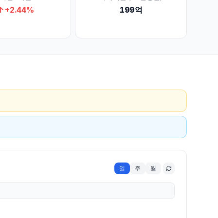
↑
+
2.44
%
199억
일
주
월