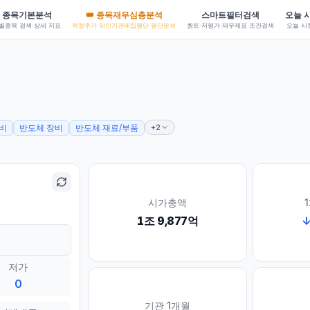
종목기본분석
👑 종목재무심층분석
스마트필터검색
오늘 
별종목 검색·상세 지표
적정주가·외인기관매집평단·평단분석
퀀트·저평가·재무제표 조건검색
오늘 시
+2
장비
반도체 장비
반도체 재료/부품
시가총액
1조 9,877억
저가
0
기관 1개월