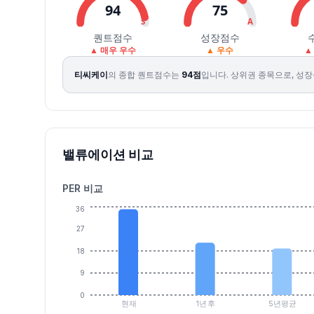
2026.07.30
140000
154800
137000
138200
-7.74
92568
94
75
2026.07.31
153200
171000
152100
165500
19.75
88495
S
A
퀀트점수
성장점수
2026.08.03
158700
178000
158100
170300
2.90
94279
▲ 매우 우수
▲ 우수
▲
2026.08.04
172100
178800
168600
177000
3.93
91037
티씨케이
의 종합 퀀트점수는
94
점
입니다.
상위권 종목으로, 성장
2026.08.05
184800
193000
178200
183500
3.67
78482
2026.08.06
179900
183400
172500
177800
-3.11
73042
밸류에이션 비교
PER 비교
36
27
18
9
0
현재
1년후
5년평균