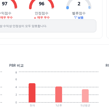
97
96
2
S
S
D
수익점수
안정점수
벨류점수
 매우 우수
▲ 매우 우수
▽ 낮음
성·수익성·안정성이 모두 양호합니다.
PBR 비교
R
8
6
4
2
0
현재
1년후
5년평균