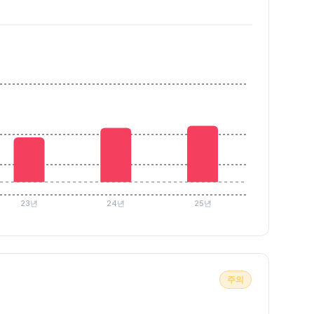
23년
24년
25년
주의