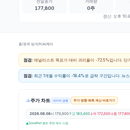
전일종가
거래량
177,800
0주
갱신:
오후 10:4
홈
/
종목 탐색
/
티씨케이
점검:
애널리스트 목표가 대비 괴리율이 -72.5%입니다. 
점검:
최근 1개월 수익률이 -18.4%로 급락 구간입니다. 뉴
주가 차트
주가 방향 예측 계산 바로가기
네이버 금융
2026.08.06
시
179,900
↑
고
183,400
↓
저
172,500
↓
종
177,80
ScorePort 퀀트 추천 매수 시점