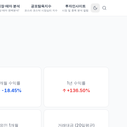
시장·테마 분석
공포탐욕지수
투자인사이트
장·테마 완벽분석!
코스피·코스닥 시장심리 지수
시장 및 종목 분석 칼럼
1개월 수익률
1년 수익률
↓
-18.45
%
↑
+
136.50
%
외인 1개월
거래대금 (20일평균)