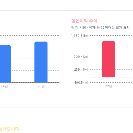
영업이익 추이
단위: 억원 · 적자(음수) 막대는 짙게 표시
1,460.811억
709.46억
259.46억
-190.54억
24년
25년
22년
필요합니다.