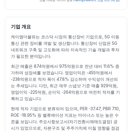
일자
시가
고가
저가
종가
등락률%
거래량
캔들·거래량: 네이버 금융
TradingView에서 고급 차트 (새 탭)
2026.07.06
17130
17230
15750
16240
-5.36
215867
2026.07.07
16930
17300
15330
16000
-1.48
278923
2026.07.08
15520
16040
14960
15110
-5.56
257710
기업 개요
2026.07.09
15200
16090
14730
15120
0.07
215697
케이엠더블유는 코스닥 시장의 통신장비 기업으로, 5G 이동
2026.07.10
15700
17930
15690
17560
16.14
298213
통신 관련 장비를 개발 및 생산합니다. 통신장비 산업은 5G
2026.07.13
17700
19450
15500
15700
-10.59
320730
네트워크 구축 및 고도화에 따라 지속적인 기술 개발과 투자
2026.07.14
15710
15850
14350
14960
-4.71
251620
가 필요한 분야입니다.
2026.07.15
15500
16820
15400
16430
9.83
153796
최근 매출은 874억원에서 975억원으로 전년 대비 11.6% 증
2026.07.16
16210
16210
15050
15080
-8.22
140671
가하며 성장세를 보였습니다. 영업이익은 -455억원에서
2026.07.20
14930
14930
13810
13890
-7.89
166167
-238억원으로 적자 폭이 47.8% 감소하며 수익성이 개선되
2026.07.21
14000
14290
13450
14150
1.87
115188
는 추세입니다. 다만, 최근 재무 스냅샷 기준 매출 929억원,
영업이익 -225억원, 순이익 -264억원으로 여전히 적자를 기
2026.07.22
14610
15550
14550
14710
3.96
152955
록하고 있습니다.
2026.07.23
15200
17200
14800
16880
14.75
473652
2026.07.24
16500
17600
15110
15290
-9.42
194516
현재 적자 기업으로 분류되어 있으며, PER -37.47, PBR 7.10,
ROE -18.95% 등 밸류에이션 지표는 마이너스 또는 높은 수
2026.07.27
16230
16260
15300
15680
2.55
136126
준을 보입니다. 주요사항보고서(자기전환사채매도결정) 공
2026.07.28
15650
15650
14010
14550
-7.21
203502
시가 있었으므로, 자본구조 및 주주가치에 미칠 영향을 점검
2026.07.29
14550
14990
12100
13300
-8.59
343727