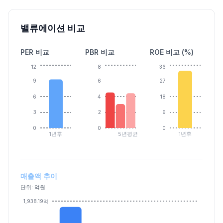
밸류에이션 비교
PER 비교
PBR 비교
ROE 비교 (%)
12
8
36
9
6
27
6
4
18
3
2
9
0
0
0
1년후
5년평균
1년후
매출액 추이
단위: 억원
1,938.19억