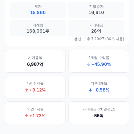
저가
전일종가
15,860
16,610
거래량
거래대금
168,061주
28억
갱신:
오후 7:20:27
(30초 자동)
시가총액
1개월 수익률
6,987억
↓
-45.90
%
1년 수익률
기관 1개월
↑
+
9.12
%
↓
-0.58
%
외인 1개월
거래대금 (20일평균)
↑
+
1.73
%
55억