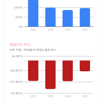
1,000억
500억
0억
22년
23년
24년
25년
영업이익 추이
단위: 억원 · 적자(음수) 막대는 짙게 표시
94.287억
-222.867억
-472.867억
-722.867억
22년
23년
24년
25년