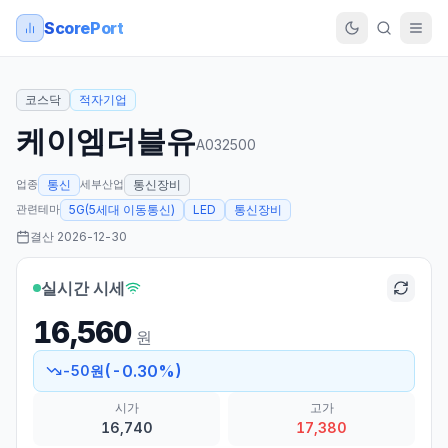
ScorePort
코스닥
적자기업
케이엠더블유
A032500
업종
세부산업
통신
통신장비
관련테마
5G(5세대 이동통신)
LED
통신장비
결산
2026-12-30
실시간 시세
16,560
원
(
-0.30
%)
-50
원
시가
고가
16,740
17,380