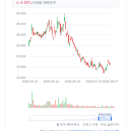
↓
-0.30%
거래량
168천주
최근 구간 일별 OHLCV (스크린 리더용)
휠·핀치 확대/축소 · 드래그 이동 · 하단 슬라이더