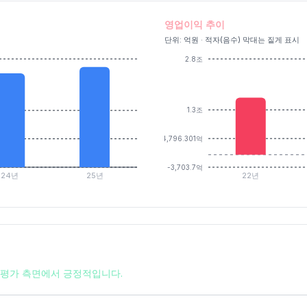
영업이익 추이
단위: 억원 · 적자(음수) 막대는 짙게 표시
2.8조
1.3조
4,796.301억
-3,703.7억
24년
25년
22년
 저평가 측면에서 긍정적입니다.