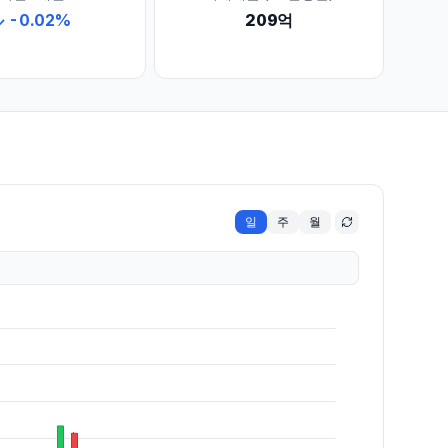
↓
-0.02
%
209억
일
주
월