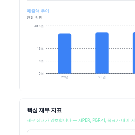
매출액 추이
단위: 억원
30.5조
16조
8조
0억
22년
23년
핵심 재무 지표
재무 상태가 양호합니다 — 저PER, PBR<1, 목표가 대비