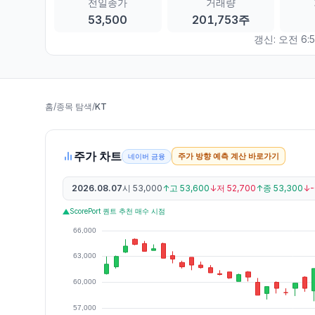
전일종가
거래량
53,500
201,753주
갱신:
오전 6:5
홈
/
종목 탐색
/
KT
주가 차트
주가 방향 예측 계산 바로가기
네이버 금융
2026.08.07
시
53,000
↑
고
53,600
↓
저
52,700
↑
종
53,300
↓
ScorePort 퀀트 추천 매수 시점