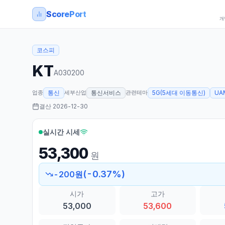
ScorePort
개
코스피
KT
A030200
업종
세부산업
관련테마
통신
통신서비스
5G(5세대 이동통신)
UA
결산
2026-12-30
실시간 시세
53,300
원
(
-0.37
%)
-200
원
시가
고가
53,000
53,600