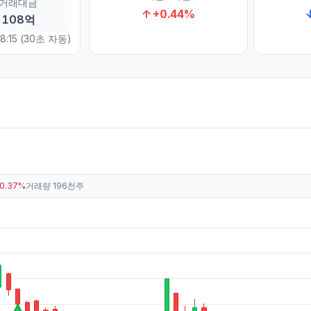
거래대금
↑
+
0.44
%
108억
8:15
(30초 자동)
-0.37%
거래량
196천주