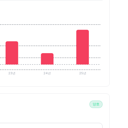
23년
24년
25년
양호