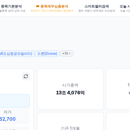
👑 종목재무심층분석
종목기본분석
스마트필터검색
오늘 
별종목 검색·상세 지표
퀀트·저평가·재무제표 조건검색
오늘 시
적정주가·외인기관매집평단·평단분석
+13
M(도심항공모빌리티)
드론(Drone)
시가총액
13조 4,076억
저가
52,700
기관 1개월