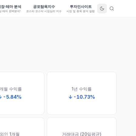
시장·테마 분석
공포탐욕지수
투자인사이트
장·테마 완벽분석!
코스피·코스닥 시장심리 지수
시장 및 종목 분석 칼럼
1개월 수익률
1년 수익률
↓
-5.84
%
↓
-10.73
%
외인 1개월
거래대금 (20일평균)