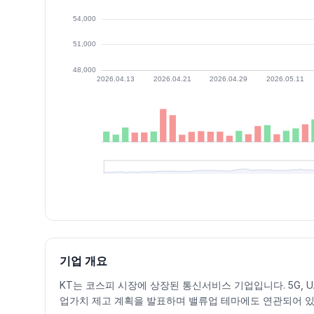
최근 구간 일별 OHLCV (스크린 리더용)
일자
시가
고가
저가
종가
등락률%
거래량
2026.07.06
53500
54500
53500
54500
1.49
246927
2026.07.07
54700
55600
53800
55500
1.83
295908
2026.07.08
55700
55700
53500
55400
-0.18
289204
기업 개요
2026.07.09
55700
58000
53300
58000
4.69
849385
KT는 코스피 시장에 상장된 통신서비스 기업입니다. 5G, U
2026.07.10
57400
57500
54200
54200
-6.55
553409
업가치 제고 계획을 발표하며 밸류업 테마에도 연관되어 있
2026.07.13
54100
54600
51900
52700
-2.77
927223