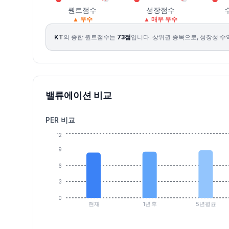
2026.08.07
53000
53600
52700
53300
-0.37
195604
퀀트점수
성장점수
▲ 우수
▲ 매우 우수
KT
의 종합 퀀트점수는
73
점
입니다.
상위권 종목으로, 성장성·수
밸류에이션 비교
PER 비교
12
9
6
3
0
현재
1년후
5년평균