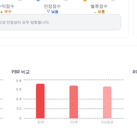
수익점수
안정점수
벨류점수
▲ 우수
▽ 낮음
→ 보통
익성·안정성이 모두 양호합니다.
PBR 비교
R
0.8
0.6
0.4
0.2
0
현재
1년후
5년평균