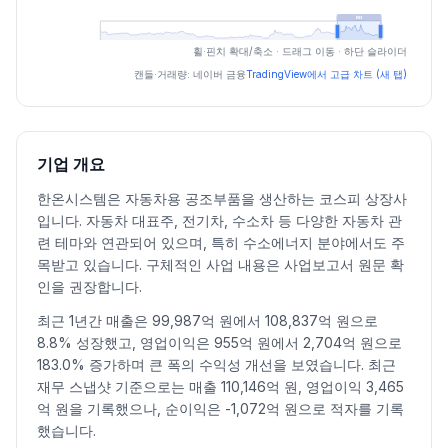
최근 구간 일별 OHLCV (스크린 리더용)
휠·핀치 확대/축소 · 드래그 이동 · 하단 슬라이더
일자
시가
고가
저가
종가
등락률%
거래량
캔들·거래량: 네이버 금융
TradingView에서 고급 차트 (새 탭)
2026.07.06
3890
3925
3665
3770
-2.08
4332437
2026.07.07
3700
3740
3575
3695
-1.99
4656847
2026.07.08
3630
3825
3525
3575
-3.25
5366406
기업 개요
2026.07.09
3575
3610
3320
3570
-0.14
6351311
한온시스템은 자동차용 공조부품을 생산하는 코스피 상장사
2026.07.10
3575
3695
3530
3605
0.98
6161439
입니다. 자동차 대표주, 전기차, 수소차 등 다양한 자동차 관
2026.07.13
3610
3705
3420
3440
-4.58
5973780
련 테마와 연관되어 있으며, 특히 수소에너지 분야에서도 주
2026.07.14
3440
3485
3320
3400
-1.16
4892701
목받고 있습니다. 구체적인 사업 내용은 사업보고서 원문 확
2026.07.15
3495
3625
3485
3535
3.97
4094703
인을 권장합니다.
2026.07.16
3450
3570
3410
3490
-1.27
3623102
최근 1년간 매출은 99,987억 원에서 108,837억 원으로
2026.07.20
3415
3475
3355
3385
-3.01
3626755
8.8% 성장했고, 영업이익은 955억 원에서 2,704억 원으로
2026.07.21
3355
3430
3280
3405
0.59
3726310
183.0% 증가하며 큰 폭의 수익성 개선을 보였습니다. 최근
재무 스냅샷 기준으로는 매출 110,146억 원, 영업이익 3,465
2026.07.22
3490
3640
3480
3535
3.82
5307987
억 원을 기록했으나, 순이익은 -1,072억 원으로 적자를 기록
2026.07.23
3560
3795
3535
3790
7.21
6280553
했습니다.
2026.07.24
3705
3735
3520
3535
-6.73
3614456