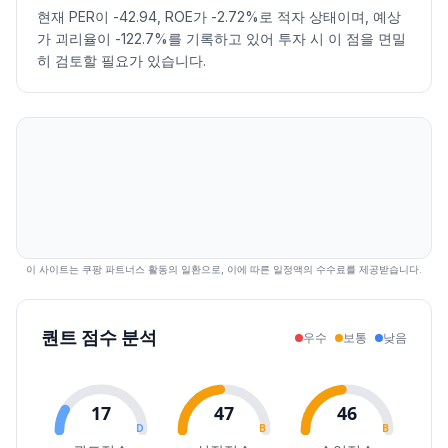
현재 PER이 -42.94, ROE가 -2.72%로 적자 상태이며, 예상
2026.07.27
3645
3655
3510
3595
1.70
2916875
가 괴리율이 -122.7%를 기록하고 있어 투자 시 이 점을 면밀
2026.07.28
3485
3500
3285
3355
-6.68
4291827
히 검토할 필요가 있습니다.
2026.07.29
3385
3420
2975
3160
-5.81
7375837
2026.07.30
3070
3415
3070
3265
3.32
5521283
2026.07.31
3395
3480
3135
3305
1.23
12525065
2026.08.03
3255
3345
3150
3250
-1.66
5724412
2026.08.04
3250
3370
3170
3370
3.69
5892007
2026.08.05
3460
3600
3430
3530
4.75
7001177
2026.08.06
3520
3630
3455
3610
2.27
6345653
2026.08.07
3610
3675
3510
3620
0.28
3698894
이 사이트는 쿠팡 파트너스 활동의 일환으로, 이에 따른 일정액의 수수료를 제공받습니다.
퀀트 점수 분석
우수
보통
낮음
17
47
46
D
B
B