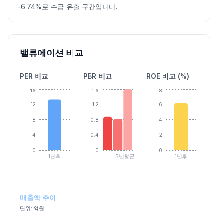
-6.74%로 수급 유출 구간입니다.
밸류에이션 비교
PER 비교
PBR 비교
ROE 비교 (%)
16
1.6
8
12
1.2
6
8
0.8
4
4
0.4
2
0
0
0
1년후
5년평균
1년후
매출액 추이
단위: 억원