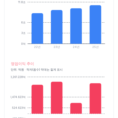
11.8조
6조
3조
0억
22년
23년
24년
25년
영업이익 추이
단위: 억원 · 적자(음수) 막대는 짙게 표시
3,261.228억
1,474.623억
524.623억