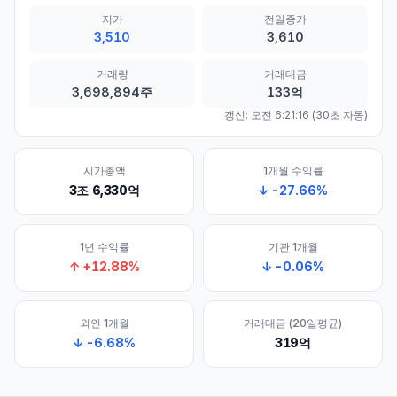
저가
전일종가
3,510
3,610
거래량
거래대금
3,698,894주
133억
갱신:
오전 6:21:16
(30초 자동)
시가총액
1개월 수익률
3조 6,330억
↓
-27.66
%
1년 수익률
기관 1개월
↑
+
12.88
%
↓
-0.06
%
외인 1개월
거래대금 (20일평균)
↓
-6.68
%
319억