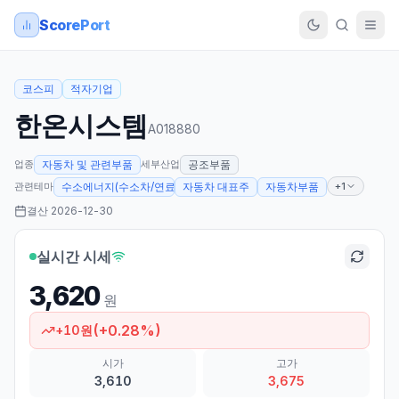
ScorePort
코스피
적자기업
한온시스템
A018880
업종
세부산업
자동차 및 관련부품
공조부품
관련테마
+1
수소에너지(수소차/연료전지 등)
자동차 대표주
자동차부품
결산
2026-12-30
실시간 시세
3,620
원
(
+
0.28
%)
+
10
원
시가
고가
3,610
3,675