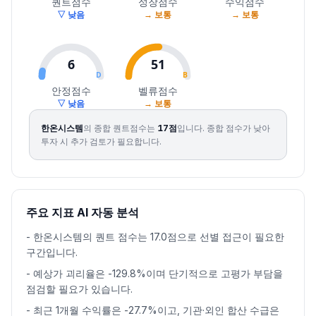
퀀트점수
성장점수
수익점수
▽ 낮음
→ 보통
→ 보통
6
51
D
B
안정점수
벨류점수
▽ 낮음
→ 보통
한온시스템
의 종합 퀀트점수는
17
점
입니다.
종합 점수가 낮아
투자 시 추가 검토가 필요합니다.
주요 지표 AI 자동 분석
-
한온시스템의 퀀트 점수는 17.0점으로 선별 접근이 필요한
구간입니다.
-
예상가 괴리율은 -129.8%이며 단기적으로 고평가 부담을
점검할 필요가 있습니다.
-
최근 1개월 수익률은 -27.7%이고, 기관·외인 합산 수급은