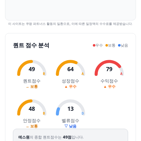
2026.08.04
71000
73000
71000
72300
0.56
39418
2026.08.05
71600
74800
71600
73600
1.80
32697
2026.08.06
74600
75000
73100
75000
1.90
44239
이 사이트는 쿠팡 파트너스 활동의 일환으로, 이에 따른 일정액의 수수료를 제공받습니다.
2026.08.07
74700
76700
74400
76600
2.13
32524
퀀트 점수 분석
우수
보통
낮음
49
64
79
B
A
A
퀀트점수
성장점수
수익점수
→ 보통
▲ 우수
▲ 우수
48
13
B
D
안정점수
벨류점수
→ 보통
▽ 낮음
에스원
의 종합 퀀트점수는
49
점
입니다.