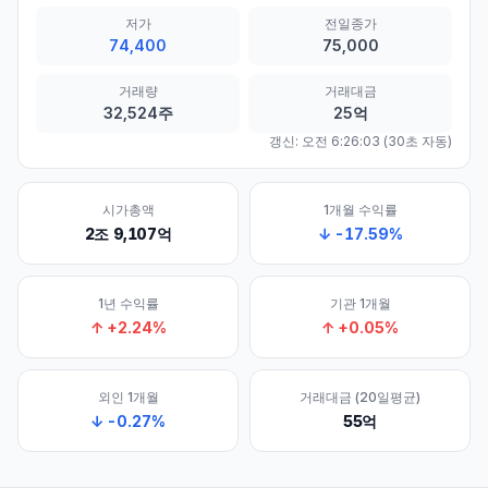
저가
전일종가
74,400
75,000
거래량
거래대금
32,524주
25억
갱신:
오전 6:26:03
(30초 자동)
시가총액
1개월 수익률
2조 9,107억
↓
-17.59
%
1년 수익률
기관 1개월
↑
+
2.24
%
↑
+
0.05
%
외인 1개월
거래대금 (20일평균)
↓
-0.27
%
55억