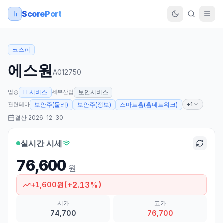
ScorePort
코스피
에스원
A012750
업종
세부산업
IT서비스
보안서비스
관련테마
+1
보안주(물리)
보안주(정보)
스마트홈(홈네트워크)
결산
2026-12-30
실시간 시세
76,600
원
(
+
2.13
%)
+
1,600
원
시가
고가
74,700
76,700