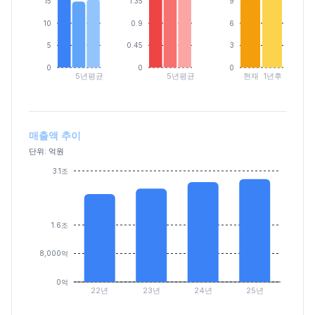
15
1.35
9
10
0.9
6
5
0.45
3
0
0
0
5년평균
5년평균
현재
1년후
매출액 추이
단위: 억원
3.1조
1.6조
8,000억
0억
22년
23년
24년
25년