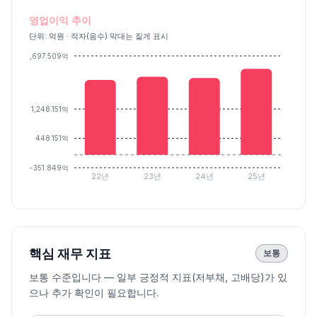
영업이익 추이
단위: 억원 · 적자(음수) 막대는 짙게 표시
2,697.509억
1,248.151억
448.151억
-351.849억
22년
23년
24년
25년
핵심 재무 지표
보통
보통 수준입니다 — 일부 긍정적 지표(저부채, 고배당)가 있
으나 추가 확인이 필요합니다.