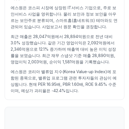
2026.07.09
73600
82000
71200
82000
14.21
95706
에스원은 코스피 시장에 상장된 IT서비스 기업으로, 주로 보
2026.07.10
77900
77900
72100
73000
-10.98
86509
안서비스 사업을 영위합니다. 물리 보안과 정보 보안을 아우
2026.07.13
73400
73900
71100
71700
-1.78
48474
르는 보안주로 분류되며, 스마트홈(홈네트워크) 테마와도 연
2026.07.14
73300
74900
72000
73100
1.95
86781
관되어 있습니다. 사업보고서 원문 확인을 권장합니다.
2026.07.15
73300
74400
71100
71200
-2.60
50158
최근 매출은 28,047억원에서 28,894억원으로 전년 대비
2026.07.16
71400
73200
70300
72100
1.26
62505
3.0% 성장했습니다. 같은 기간 영업이익은 2,092억원에서
2026.07.20
72000
72200
70500
71000
-1.53
35657
2,346억원으로 12.1% 증가하며 매출액 대비 높은 이익 성장
2026.07.21
70100
71600
70000
70100
-1.27
51857
률을 보였습니다. 최근 재무 스냅샷 기준 매출 28,890억원,
영업이익 2,003억원, 순이익 1,581억원을 기록했습니다.
2026.07.22
70500
71900
70300
70900
1.14
40971
2026.07.23
70200
72800
70200
72100
1.69
44597
에스원은 코리아 밸류업 지수(Korea Value-up Index)에 포
2026.07.24
71400
74400
71300
73700
2.22
53316
함된 종목으로, 밸류업 프로그램 관련 투자자들의 관심이 예
상됩니다. 현재 PER 16.95배, PBR 1.60배, ROE 9.45% 수준
2026.07.27
73000
75500
73000
73300
-0.54
49964
이며, 예상가 괴리율은 -42.4%입니다.
2026.07.28
72500
73400
71700
72300
-1.36
63833
2026.07.29
72500
74700
70700
71300
-1.38
90397
2026.07.30
72100
75500
70900
71800
0.70
77065
2026.07.31
71400
72900
70200
71200
-0.84
128927
2026.08.03
70300
74000
70200
71900
0.98
83266