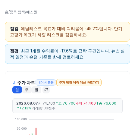
홈
/
종목 탐색
/
에스원
점검:
애널리스트 목표가 대비 괴리율이 -45.2%입니다. 단기
고평가·목표가 하향 리스크를 점검하세요.
점검:
최근 1개월 수익률이 -17.6%로 급락 구간입니다. 뉴스·실
적 일정과 손절 기준을 함께 검토하세요.
주가 차트
네이버 금융
주가 방향 예측 계산 바로가기
일
주
월
2026.08.07
시
74,700
↑
고
76,700
↓
저
74,400
↑
종
76,600
↑
+2.13%
거래량
33천주