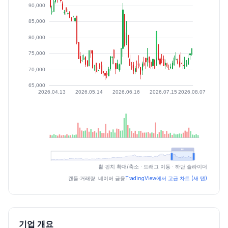
최근 구간 일별 OHLCV (스크린 리더용)
휠·핀치 확대/축소 · 드래그 이동 · 하단 슬라이더
일자
시가
고가
저가
종가
등락률%
거래량
캔들·거래량: 네이버 금융
TradingView에서 고급 차트 (새 탭)
2026.07.06
72400
73100
70300
71000
-1.80
196161
2026.07.07
71200
73300
70300
73300
3.24
48313
2026.07.08
73100
73200
70300
71800
-2.05
68364
기업 개요