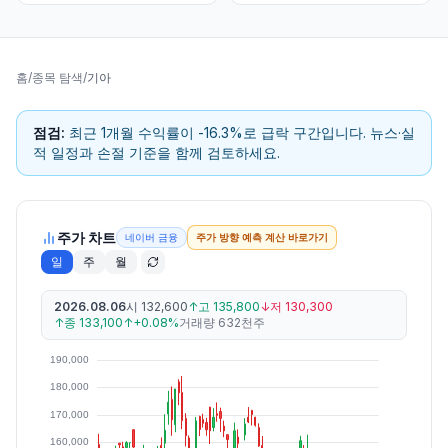
홈
/
종목 탐색
/
기아
점검:
최근 1개월 수익률이 -16.3%로 급락 구간입니다. 뉴스·실
적 일정과 손절 기준을 함께 검토하세요.
주가 차트
네이버 금융
주가 방향 예측 계산 바로가기
일
주
월
2026.08.06
시
132,600
↑
고
135,800
↓
저
130,300
↑
종
133,100
↑
+0.08%
거래량
632천주