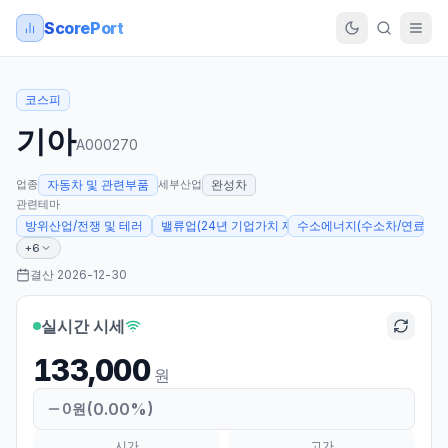
ScorePort
코스피
기아
A000270
업종
세부산업
자동차 및 관련부품
완성차
관련테마
방위산업/전쟁 및 테러
밸류업(24년 기업가치 제고계획 발표)
수소에너지(수소차/연료전지 
+6
결산
2026-12-30
실시간 시세
133,000
원
(
0.00
%)
0
원
시가
고가