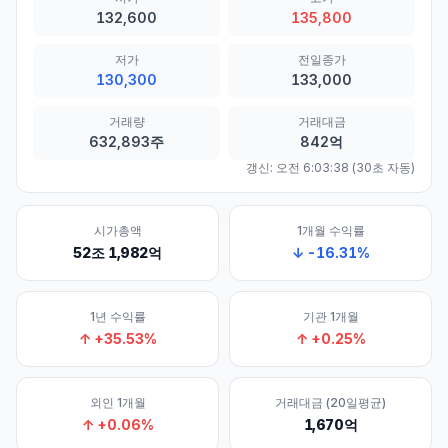
132,600
135,800
저가
전일종가
130,300
133,000
거래량
거래대금
632,893주
842억
갱신:
오전 6:03:38
(30초 자동)
시가총액
1개월 수익률
52조 1,982억
↓
-16.31
%
1년 수익률
기관 1개월
↑
+
35.53
%
↑
+
0.25
%
외인 1개월
거래대금 (20일평균)
↑
+
0.06
%
1,670억