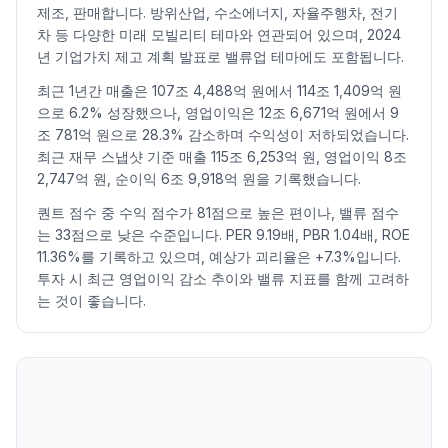
제조, 판매합니다. 방위산업, 수소에너지, 자율주행차, 전기
2026.07.10
147400
152000
145500
147500
1.86
1005420
차 등 다양한 미래 모빌리티 테마와 연관되어 있으며, 2024
2026.07.13
148000
151100
142300
143500
-2.71
898409
년 기업가치 제고 계획 발표로 밸류업 테마에도 포함됩니다.
2026.07.14
143700
144700
138700
139600
-2.72
1139267
최근 1년간 매출은 107조 4,488억 원에서 114조 1,409억 원
2026.07.15
141400
146300
141300
145000
3.87
1067661
으로 6.2% 성장했으나, 영업이익은 12조 6,671억 원에서 9
2026.07.16
143400
150500
142400
149700
3.24
967288
조 781억 원으로 28.3% 감소하며 수익성이 저하되었습니다.
2026.07.20
143000
146300
138100
140000
-6.48
876708
최근 재무 스냅샷 기준 매출 115조 6,253억 원, 영업이익 8조
2,747억 원, 순이익 6조 9,918억 원을 기록했습니다.
2026.07.21
139500
144900
137300
144600
3.29
870748
2026.07.22
146400
150300
145500
146800
1.52
790259
퀀트 점수 중 수익 점수가 81점으로 높은 편이나, 밸류 점수
2026.07.23
146500
150000
145000
149800
2.04
555094
는 33점으로 낮은 수준입니다. PER 9.19배, PBR 1.04배, ROE
11.36%를 기록하고 있으며, 예상가 괴리율은 +7.3%입니다.
2026.07.24
146300
146800
129500
130500
-12.88
1512716
투자 시 최근 영업이익 감소 추이와 밸류 지표를 함께 고려하
2026.07.27
133100
133200
127200
130400
-0.08
1048912
는 것이 좋습니다.
2026.07.28
126000
127300
121100
121800
-6.60
1115783
2026.07.29
122700
126500
114700
120400
-1.15
1833971
2026.07.30
115000
124400
115000
120800
0.33
1376243
2026.07.31
126100
132300
123700
131900
9.19
1434879
2026.08.03
127000
130400
127000
129600
-1.74
686065
2026.08.04
128400
129800
126400
129600
0.00
700158