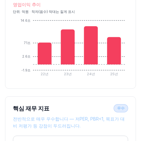
영업이익 추이
단위: 억원 · 적자(음수) 막대는 짙게 표시
14.6조
7.1조
2.6조
-1.9조
22년
23년
24년
25년
핵심 재무 지표
우수
전반적으로 매우 우수합니다 — 저PER, PBR<1, 목표가 대
비 저평가 등 강점이 두드러집니다.