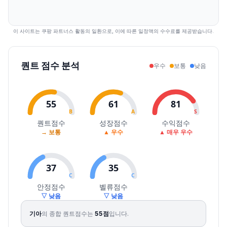
2026.08.05
131400
134400
131300
133000
2.62
850555
2026.08.06
132600
135800
130300
133100
0.08
632141
이 사이트는 쿠팡 파트너스 활동의 일환으로, 이에 따른 일정액의 수수료를 제공받습니다.
퀀트 점수 분석
우수
보통
낮음
55
61
81
B
A
S
퀀트점수
성장점수
수익점수
→ 보통
▲ 우수
▲ 매우 우수
37
35
C
C
안정점수
벨류점수
▽ 낮음
▽ 낮음
기아
의 종합 퀀트점수는
55
점
입니다.