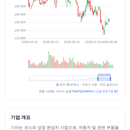
최근 구간 일별 OHLCV (스크린 리더용)
휠·핀치 확대/축소 · 드래그 이동 · 하단 슬라이더
일자
시가
고가
저가
종가
등락률%
거래량
캔들·거래량: 네이버 금융
TradingView에서 고급 차트 (새 탭)
2026.07.03
146800
152000
143800
152000
4.68
1078769
2026.07.06
153000
162500
150400
160700
5.72
1610920
2026.07.07
157700
159100
147200
153700
-4.36
1180558
기업 개요
2026.07.08
153100
162900
150000
156800
2.02
1779324
기아는 코스피 상장 완성차 기업으로, 자동차 및 관련 부품을
2026.07.09
156700
156900
144400
144800
-7.65
1363126