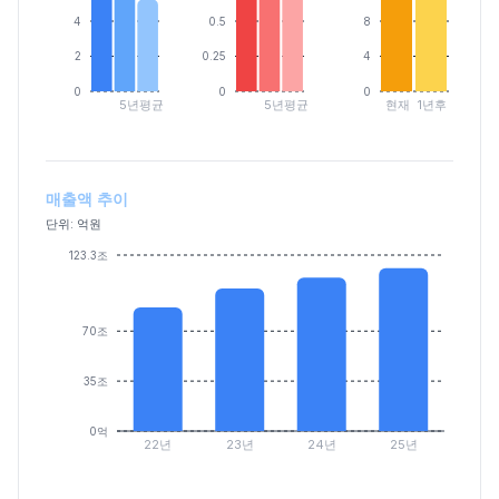
4
0.5
8
2
0.25
4
0
0
0
5년평균
5년평균
현재
1년후
매출액 추이
단위: 억원
123.3조
70조
35조
0억
22년
23년
24년
25년