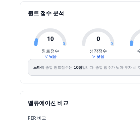
2026.07.28
20850
21050
19180
19710
-10.61
232498
2026.07.29
19250
19430
15640
17190
-12.79
372426
퀀트 점수 분석
2026.07.30
15820
17270
15820
15920
-7.39
272517
2026.07.31
17060
18840
17060
18560
16.58
319499
2026.08.03
18310
18970
18000
18440
-0.65
182301
10
0
2026.08.04
21000
21000
19550
20350
10.36
295520
D
D
퀀트점수
성장점수
2026.08.05
20950
21250
20000
21000
3.19
206697
▽ 낮음
▽ 낮음
2026.08.06
21950
22150
20600
21500
2.38
272025
노타
의 종합 퀀트점수는
10
점
입니다.
종합 점수가 낮아 투자 시 
2026.08.07
21100
21200
19920
20250
-5.81
164156
2026.08.10
20200
21700
20000
21400
5.68
168089
밸류에이션 비교
PER 비교