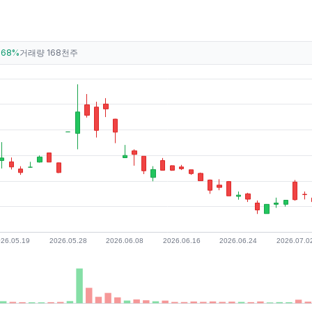
.68%
거래량
168천주