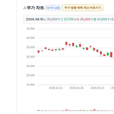
주가 차트
주가 방향 예측 계산 바로가기
네이버 금융
2026.08.10
시
20,200
↑
고
21,700
↓
저
20,000
↑
종
21,400
↑
+5