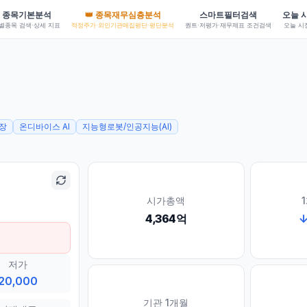
종목기본분석
👑 종목재무심층분석
스마트필터검색
오늘 
별종목 검색·상세 지표
적정주가·외인기관매집평단·평단분석
퀀트·저평가·재무제표 조건검색
오늘 시
상장
온디바이스 AI
지능형로봇/인공지능(AI)
시가총액
4,364억
저가
20,000
기관 1개월