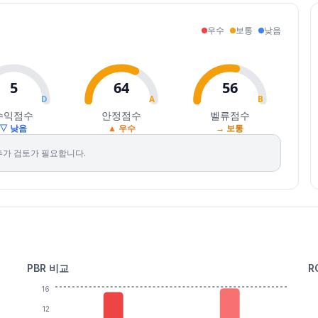
우수
보통
낮음
5
64
56
D
A
B
수익점수
안정점수
벨류점수
▽ 낮음
▲ 우수
→ 보통
추가 검토가 필요합니다.
PBR 비교
R
16
12