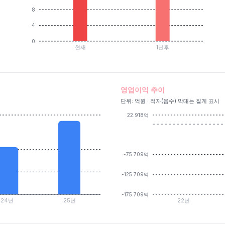
8
4
0
현재
1년후
영업이익 추이
단위: 억원 · 적자(음수) 막대는 짙게 표시
22.918억
-75.709억
-125.709억
-175.709억
24년
25년
22년