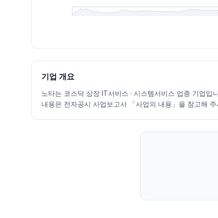
최근 구간 일별 OHLCV (스크린 리더용)
일자
시가
고가
저가
종가
등락률%
거래량
2026.07.07
20600
21100
19290
19620
-6.35
135820
2026.07.08
19000
19330
17790
18030
-8.10
162729
2026.07.09
17700
18620
17560
18010
-0.11
103371
기업 개요
2026.07.10
18020
19610
18020
19130
6.22
121355
노타는 코스닥 상장 IT서비스 · 시스템서비스 업종 기업입니다.
2026.07.13
19130
19470
17520
17570
-8.15
140035
내용은 전자공시 사업보고서 「사업의 내용」을 참고해 주
2026.07.14
16880
17340
16180
16820
-4.27
138885
2026.07.15
17600
18450
17500
17930
6.60
125967
2026.07.16
17430
17520
16660
16910
-5.69
85535
2026.07.20
16400
16500
15670
15680
-7.27
96634
2026.07.21
15530
16210
15130
16090
2.61
135190
2026.07.22
16790
17170
16490
16490
2.49
116998
2026.07.23
19180
19300
17850
18800
14.01
510797
2026.07.24
20300
20850
19130
20100
6.91
489295
2026.07.27
21350
22550
19680
22050
9.70
410790