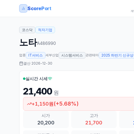
ScorePort
개
코스닥
적자기업
노타
A486990
업종
세부산업
관련테마
IT서비스
시스템서비스
2025 하반기 신규
결산
2026-12-30
실시간 시세
21,400
원
(
+
5.68
%)
+
1,150
원
시가
고가
20,200
21,700