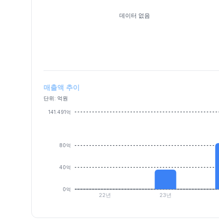
데이터 없음
매출액 추이
단위: 억원
141.491억
80억
40억
0억
22년
23년