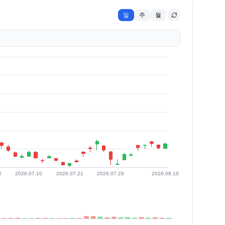
일
주
월