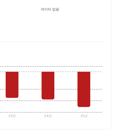
데이터 없음
23년
24년
25년