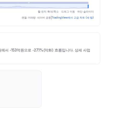
휠·핀치 확대/축소 · 드래그 이동 · 하단 슬라이더
캔들·거래량: 네이버 금융
|
TradingView에서 고급 차트 (새 탭)
에서 -153억원으로 -27.1%(악화) 흐름입니다. 상세 사업