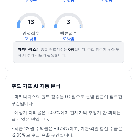
▽ 낮음
▽ 낮음
▽ 낮음
2026.08.06
30800
32600
28750
31350
5.20
6153106
13
3
D
D
안정점수
벨류점수
▽ 낮음
▽ 낮음
마키나락스
의 종합 퀀트점수는
0
점
입니다.
종합 점수가 낮아 투
자 시 추가 검토가 필요합니다.
주요 지표 AI 자동 분석
-
마키나락스의 퀀트 점수는 0.0점으로 선별 접근이 필요한
구간입니다.
-
예상가 괴리율은 +0.0%이며 현재가와 추정가 간 괴리는
크지 않은 편입니다.
-
최근 1개월 수익률은 +47.9%이고, 기관·외인 합산 수급은
-2.95%로 수급 유출 구간입니다.