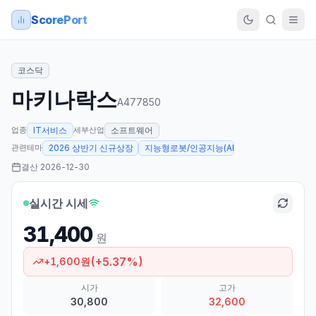
ScorePort
코스닥
마키나락스
A477850
업종
세부산업
IT서비스
소프트웨어
관련테마
2026 상반기 신규상장
지능형로봇/인공지능(AI)
결산
2026-12-30
실시간 시세
31,400
원
(
+
5.37
%)
+
1,600
원
시가
고가
30,800
32,600