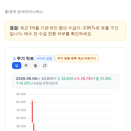
홈
/
종목 탐색
/
마키나락스
점검:
최근 1개월 기관·외인 합산 수급이 -2.95%로 유출 구간
입니다. 매수 전 수급 전환 여부를 확인하세요.
주가 차트
네이버 금융
주가 방향 예측 계산 바로가기
일
주
월
2026.08.06
시
30,800
↑
고
32,600
↓
저
28,750
↑
종
31,350
↑
+5.20%
거래량
6153천주