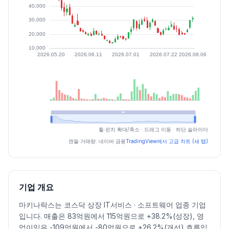
최근 구간 일별 OHLCV (스크린 리더용)
휠·핀치 확대/축소 · 드래그 이동 · 하단 슬라이더
일자
시가
고가
저가
종가
등락률%
거래량
캔들·거래량: 네이버 금융
TradingView에서 고급 차트 (새 탭)
2026.07.03
21750
25500
19520
23400
9.86
10222167
2026.07.06
24500
30400
22800
30400
29.91
6599131
2026.07.07
29000
30000
22800
24500
-19.41
4966524
기업 개요
2026.07.08
24000
30300
23350
27100
10.61
7894689
마키나락스는 코스닥 상장 IT서비스 · 소프트웨어 업종 기업
2026.07.09
26800
31400
26750
29650
9.41
5712687
입니다. 매출은 83억원에서 115억원으로 +38.2%(성장), 영
2026.07.10
30400
32350
28600
29600
-0.17
3084271
업이익은 -109억원에서 -80억원으로 +26.2%(개선) 흐름입