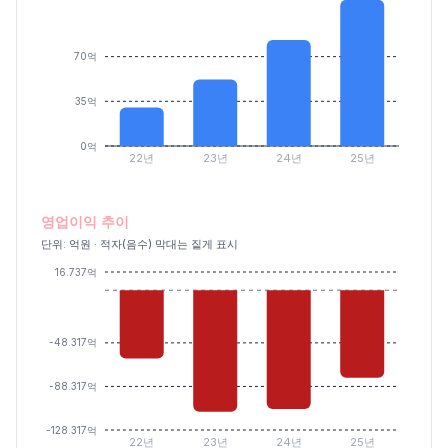
70억
35억
0억
22년
23년
24년
25년
영업이익 추이
단위: 억원 · 적자(음수) 막대는 짙게 표시
16.737억
-48.317억
-88.317억
-128.317억
22년
23년
24년
25년