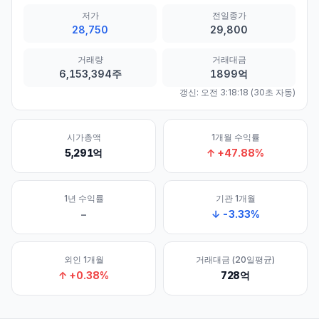
저가
전일종가
28,750
29,800
거래량
거래대금
6,153,394주
1899억
갱신:
오전 3:18:18
(30초 자동)
시가총액
1개월 수익률
5,291억
↑
+
47.88
%
1년 수익률
기관 1개월
–
↓
-3.33
%
외인 1개월
거래대금 (20일평균)
↑
+
0.38
%
728억