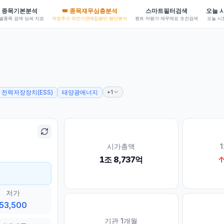
종목기본분석
👑 종목재무심층분석
스마트필터검색
오늘 
별종목 검색·상세 지표
적정주가·외인기관매집평단·평단분석
퀀트·저평가·재무제표 조건검색
오늘 시
+1
전력저장장치(ESS)
태양광에너지
시가총액
1조 8,737억
저가
53,500
기관 1개월