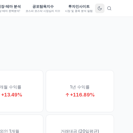
시장·테마 분석
공포탐욕지수
투자인사이트
장·테마 완벽분석!
코스피·코스닥 시장심리 지수
시장 및 종목 분석 칼럼
1개월 수익률
1년 수익률
↑
+
13.49
%
↑
+
116.89
%
외인 1개월
거래대금 (20일평균)