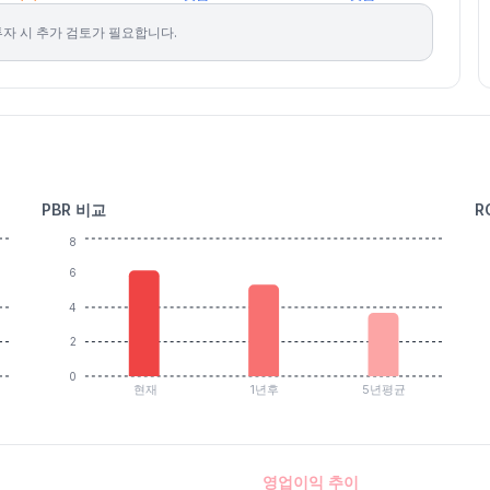
자 시 추가 검토가 필요합니다.
PBR 비교
R
8
6
4
2
0
현재
1년후
5년평균
영업이익 추이