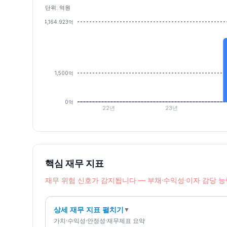
단위: 억원
4,164.923억
1,500억
0억
22년
23년
핵심 재무 지표
재무 위험 신호가 감지됩니다 — 부채·수익성·이자 감당 
상세 재무 지표 펼치기
▼
가치·수익성·안정성·재무제표 요약