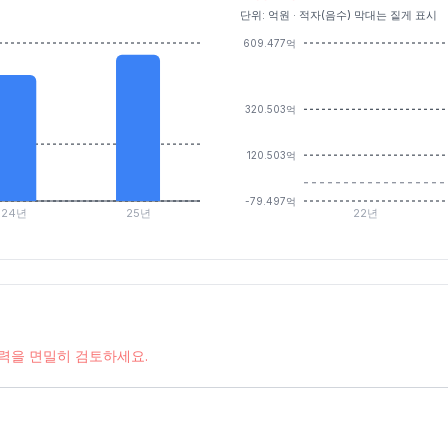
단위: 억원 · 적자(음수) 막대는 짙게 표시
609.477억
320.503억
120.503억
-79.497억
24년
25년
22년
능력을 면밀히 검토하세요.