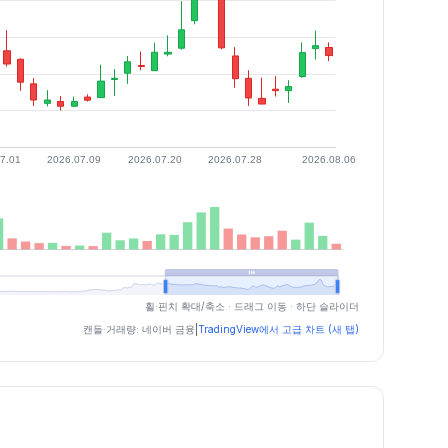
휠·핀치 확대/축소 · 드래그 이동 · 하단 슬라이더
캔들·거래량: 네이버 금융
|
TradingView에서 고급 차트 (새 탭)