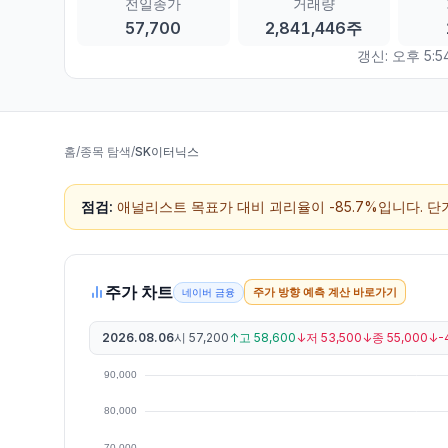
전일종가
거래량
57,700
2,841,446주
갱신:
오후 5:5
홈
/
종목 탐색
/
SK이터닉스
점검:
애널리스트 목표가 대비 괴리율이 -85.7%입니다. 
주가 차트
주가 방향 예측 계산 바로가기
네이버 금융
2026.08.06
시
57,200
↑
고
58,600
↓
저
53,500
↓
종
55,000
↓
-