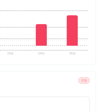
23년
24년
25년
위험