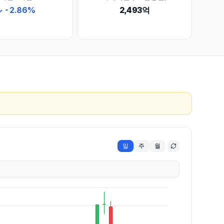
↓
-2.86
%
2,493억
일
주
월