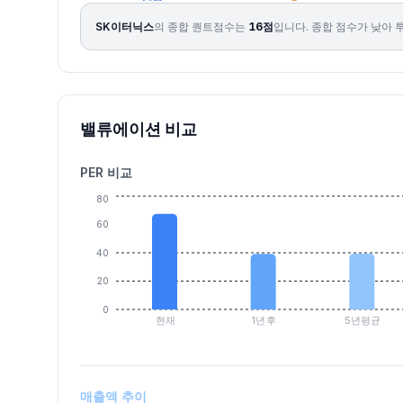
2026.08.04
49300
58600
48950
55800
19.87
13208030
SK이터닉스
의 종합 퀀트점수는
16
점
입니다.
종합 점수가 낮아 투
2026.08.05
56900
61800
53900
57700
3.41
6662053
2026.08.06
57200
58600
53500
55000
-4.68
2782878
밸류에이션 비교
PER 비교
80
60
40
20
0
현재
1년후
5년평균
매출액 추이