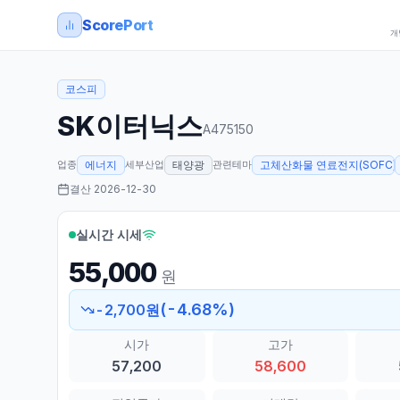
ScorePort
개
코스피
SK이터닉스
A475150
업종
세부산업
관련테마
에너지
태양광
고체산화물 연료전지(SOFC)
결산
2026-12-30
실시간 시세
55,000
원
(
-4.68
%)
-2,700
원
시가
고가
57,200
58,600