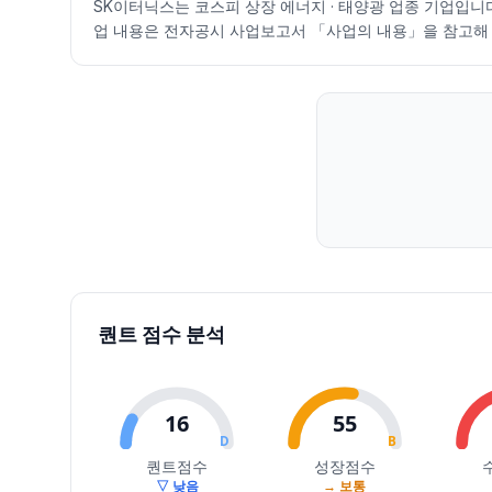
SK이터닉스는 코스피 상장 에너지 · 태양광 업종 기업입니다. 
2026.07.09
41200
43850
41200
42500
3.16
1918387
업 내용은 전자공시 사업보고서 「사업의 내용」을 참고해 
2026.07.10
43700
44450
42500
42850
0.82
1611365
2026.07.13
43550
52500
43550
48050
12.14
8240685
2026.07.14
48500
51300
44000
48800
1.56
4514424
2026.07.15
50200
54900
47300
53300
9.22
5396677
2026.07.16
52300
56100
51000
52000
-2.44
4145339
2026.07.20
50900
58500
50800
55900
7.50
7443092
2026.07.21
55400
60500
54800
55900
0.00
7139502
2026.07.22
57000
69800
56600
62000
10.91
13417285
2026.07.23
64500
80600
63500
80600
30.00
18267937
2026.07.24
80800
87700
75500
80900
0.37
20907413
2026.07.27
79500
82400
56700
57100
-29.42
10273299
퀀트 점수 분석
2026.07.28
54900
57300
46250
48700
-14.71
7358875
2026.07.29
48800
51000
41300
43450
-10.78
5964582
2026.07.30
43350
49000
41800
41800
-3.80
6509984
16
55
2026.07.31
45850
49400
43850
45450
8.73
9191303
D
B
퀀트점수
성장점수
2026.08.03
45450
48300
42100
46550
2.42
4808539
▽ 낮음
→ 보통