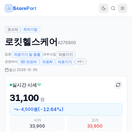
ScorePort
코스닥
적자기업
로킷헬스케어
A376900
업종
세부산업
의료기기 및 용품
의료기기
관련테마
+1
3D 프린터
의료AI
의료기기
결산
2026-12-30
실시간 시세
31,100
원
(
-12.64
%)
-4,500
원
시가
고가
33,900
33,900