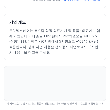
일자
시가
고가
저가
종가
등락률%
거래량
캔들·거래량: 네이버 금융
TradingView에서 고급 차트 (새 탭)
2026.07.06
38900
39450
37600
38500
-3.87
81784
2026.07.07
37800
39300
35900
37300
-3.12
111735
2026.07.08
38500
39400
35450
36200
-2.95
112621
기업 개요
2026.07.09
35500
37450
34500
35550
-1.80
87116
로킷헬스케어는 코스닥 상장 의료기기 및 용품 · 의료기기 업
2026.07.10
35450
37650
35150
36650
3.09
87830
종 기업입니다. 매출은 131억원에서 262억원으로 +100.2%
2026.07.13
36500
37450
32900
36700
0.14
129536
(성장), 영업이익은 -56억원에서 5억원으로 +108.1%(개선)
2026.07.14
45050
46150
39200
45200
23.16
1030035
흐름입니다. 상세 사업 내용은 전자공시 사업보고서 「사업
2026.07.15
46750
54400
46650
53200
17.70
687472
의 내용」을 참고해 주세요.
2026.07.16
52200
53500
47900
48350
-9.12
211001
2026.07.20
46100
62000
43550
61400
26.99
968349
2026.07.21
57500
61600
52500
53100
-13.52
758218
2026.07.22
52000
54600
48100
49050
-7.63
454653
2026.07.23
48700
53400
47000
48650
-0.82
291775
2026.07.24
47500
47650
43800
44100
-9.35
294571
2026.07.27
45000
47350
40850
42700
-3.17
279885
2026.07.28
41350
41950
38000
39150
-8.31
185930
이 사이트는 쿠팡 파트너스 활동의 일환으로, 이에 따른 일정액의 수수료를 제공받습니다.
2026.07.29
32900
34450
28150
29500
-24.65
941880