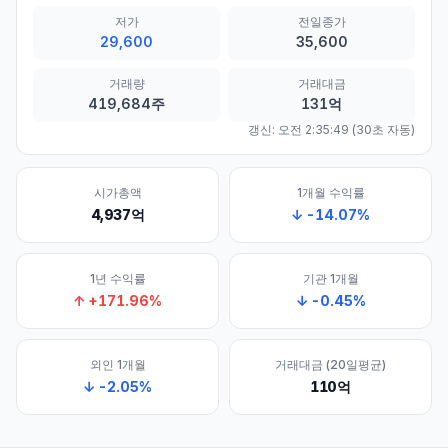
저가
전일종가
29,600
35,600
거래량
거래대금
419,684주
131억
갱신:
오전 2:35:49
(30초 자동)
시가총액
1개월 수익률
4,937억
↓
-14.07
%
1년 수익률
기관 1개월
↑
+
171.96
%
↓
-0.45
%
외인 1개월
거래대금 (20일평균)
↓
-2.05
%
110억