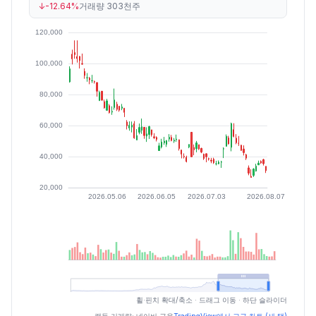
↓
-12.64%
거래량
303천주
최근 구간 일별 OHLCV (스크린 리더용)
휠·핀치 확대/축소 · 드래그 이동 · 하단 슬라이더