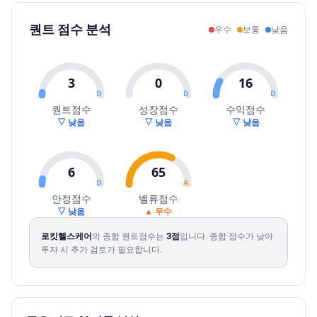
2026.07.30
27400
32000
26700
26700
-9.49
368377
퀀트 점수 분석
우수
보통
낮음
2026.07.31
28050
32700
27050
32150
20.41
379172
2026.08.03
30850
35500
30450
34050
5.91
199026
2026.08.04
34800
37550
34700
36000
5.73
132754
3
0
16
2026.08.05
37100
37700
35450
36050
0.14
113124
D
D
D
2026.08.06
38200
38700
34400
35600
-1.25
121679
퀀트점수
성장점수
수익점수
▽ 낮음
▽ 낮음
▽ 낮음
2026.08.07
33900
33900
29600
31100
-12.64
302684
6
65
D
A
안정점수
벨류점수
▽ 낮음
▲ 우수
로킷헬스케어
의 종합 퀀트점수는
3
점
입니다.
종합 점수가 낮아
투자 시 추가 검토가 필요합니다.