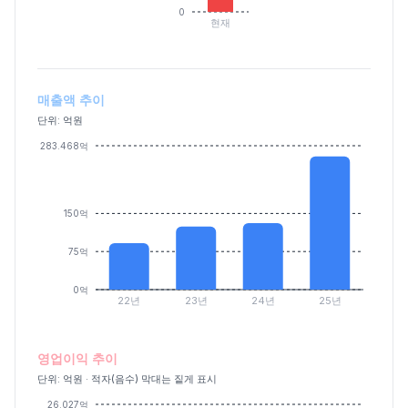
0
현재
매출액 추이
단위: 억원
283.468억
150억
75억
0억
22년
23년
24년
25년
영업이익 추이
단위: 억원 · 적자(음수) 막대는 짙게 표시
26.027억