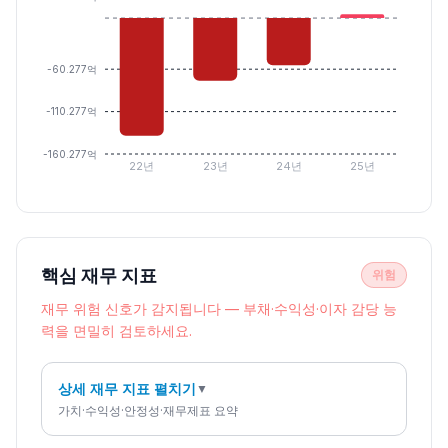
-60.277억
-110.277억
-160.277억
22년
23년
24년
25년
핵심 재무 지표
위험
재무 위험 신호가 감지됩니다 — 부채·수익성·이자 감당 능
력을 면밀히 검토하세요.
상세 재무 지표 펼치기
▼
가치·수익성·안정성·재무제표 요약