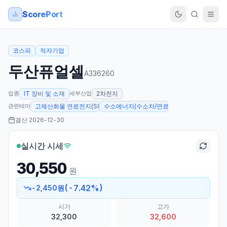
ScorePort
코스피
적자기업
두산퓨얼셀
A336260
업종
세부산업
IT 장비 및 소재
2차전지
관련테마
고체산화물 연료전지(SOFC)
수소에너지(수소차/연료전지 등)
결산
2026-12-30
실시간 시세
30,550
원
(
-7.42
%)
-2,450
원
시가
고가
32,300
32,600