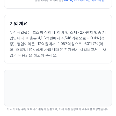
일자
시가
고가
저가
종가
등락률%
거래량
캔들·거래량: 네이버 금융
TradingView에서 고급 차트 (새 탭)
2026.07.06
56400
56400
51000
52300
-7.60
373994
2026.07.07
51000
51400
45650
47150
-9.85
673285
2026.07.08
44800
45750
42000
42650
-9.54
544041
기업 개요
2026.07.09
42000
45000
40850
42850
0.47
481081
두산퓨얼셀는 코스피 상장 IT 장비 및 소재 · 2차전지 업종 기
2026.07.10
43700
48050
43600
47050
9.80
306811
업입니다. 매출은 4,118억원에서 4,548억원으로 +10.4%(성
2026.07.13
46200
48700
44200
44800
-4.78
437873
장), 영업이익은 -17억원에서 -1,057억원으로 -6011.7%(악
2026.07.14
44050
45150
41500
43100
-3.79
327558
화) 흐름입니다. 상세 사업 내용은 전자공시 사업보고서 「사
2026.07.15
44400
47200
44400
46100
6.96
160339
업의 내용」을 참고해 주세요.
2026.07.16
46300
46300
43050
44550
-3.36
293466
2026.07.20
42000
42950
38000
39000
-12.46
480450
2026.07.21
38150
39000
36850
38400
-1.54
308435
2026.07.22
40150
43250
39650
40050
4.30
481814
2026.07.23
40350
47000
40200
45950
14.73
355375
2026.07.24
46350
47400
42050
42800
-6.86
399535
2026.07.27
41950
41950
30000
30000
-29.91
1557136
2026.07.28
29900
29900
22450
23550
-21.50
2211528
이 사이트는 쿠팡 파트너스 활동의 일환으로, 이에 따른 일정액의 수수료를 제공받습니다.
2026.07.29
23750
24150
18670
20100
-14.65
1632957