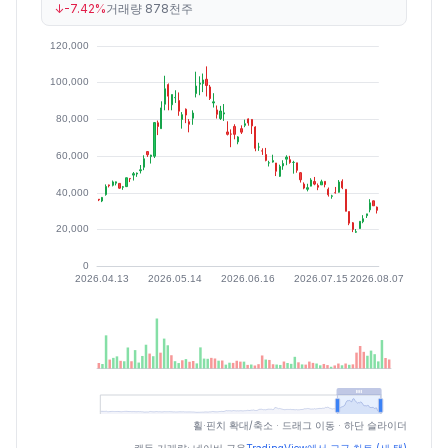
↓
-7.42%
거래량
878천주
최근 구간 일별 OHLCV (스크린 리더용)
휠·핀치 확대/축소 · 드래그 이동 · 하단 슬라이더