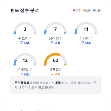
2026.07.30
18620
20350
18230
18900
-5.97
1248576
퀀트 점수 분석
우수
보통
낮음
2026.07.31
20600
24550
20450
24550
29.89
1755895
2026.08.03
24350
27900
23500
25950
5.70
1403166
2026.08.04
27600
28600
26350
28600
10.21
692507
3
7
11
2026.08.05
30800
36600
29450
34600
20.98
2799090
D
D
D
2026.08.06
35700
35850
33000
33000
-4.62
1025182
퀀트점수
성장점수
수익점수
▽ 낮음
▽ 낮음
▽ 낮음
2026.08.07
32300
32600
28800
30550
-7.42
878074
12
62
D
A
안정점수
벨류점수
▽ 낮음
▲ 우수
두산퓨얼셀
의 종합 퀀트점수는
3
점
입니다.
종합 점수가 낮아 투
자 시 추가 검토가 필요합니다.