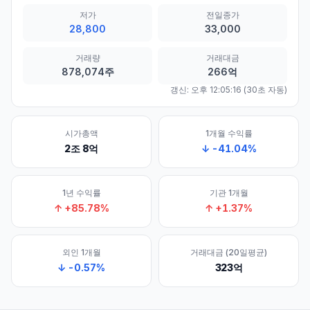
저가
전일종가
28,800
33,000
거래량
거래대금
878,074주
266억
갱신:
오후 12:05:16
(30초 자동)
시가총액
1개월 수익률
2조 8억
↓
-41.04
%
1년 수익률
기관 1개월
↑
+
85.78
%
↑
+
1.37
%
외인 1개월
거래대금 (20일평균)
↓
-0.57
%
323억