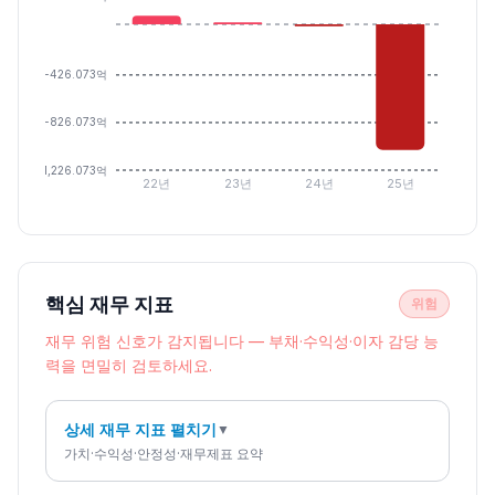
-426.073억
-826.073억
-1,226.073억
22년
23년
24년
25년
핵심 재무 지표
위험
재무 위험 신호가 감지됩니다 — 부채·수익성·이자 감당 능
력을 면밀히 검토하세요.
상세 재무 지표 펼치기
▼
가치·수익성·안정성·재무제표 요약