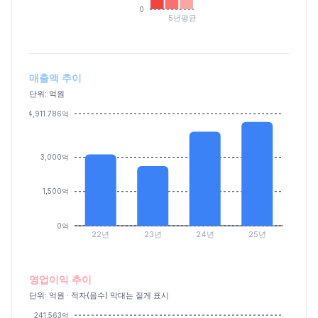
0
5년평균
매출액 추이
단위: 억원
4,911.786억
3,000억
1,500억
0억
22년
23년
24년
25년
영업이익 추이
단위: 억원 · 적자(음수) 막대는 짙게 표시
241.563억