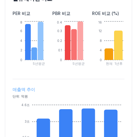
PER 비교
PBR 비교
ROE 비교 (%)
8
0.4
16
6
0.3
12
4
0.2
8
2
0.1
4
0
0
0
5년평균
5년평균
현재
1년후
매출액 추이
단위: 억원
4.6조
3조