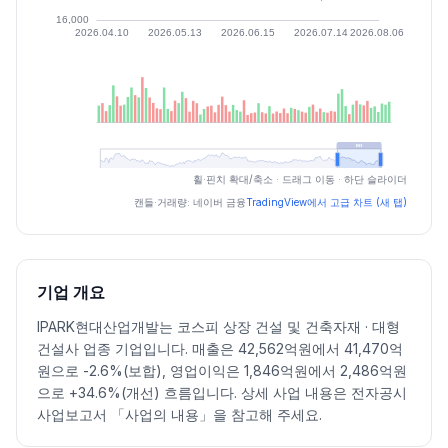
최근 구간 일별 OHLCV (스크린 리더용)
휠·핀치 확대/축소 · 드래그 이동 · 하단 슬라이더
일자
시가
고가
저가
종가
등락률%
거래량
캔들·거래량: 네이버 금융
TradingView에서 고급 차트 (새 탭)
2026.07.03
18610
18800
18010
18450
-0.32
143468
2026.07.06
18660
19380
18350
19280
4.50
230712
2026.07.07
19050
19320
18450
18550
-3.79
264093
기업 개요
2026.07.08
18680
18680
17770
18000
-2.96
158849
IPARK현대산업개발는 코스피 상장 건설 및 건축자재 · 대형
2026.07.09
18130
18150
17000
17230
-4.28
205026
건설사 업종 기업입니다. 매출은 42,562억원에서 41,470억
2026.07.10
17450
18130
17450
17800
3.31
151305
원으로 -2.6%(보합), 영업이익은 1,846억원에서 2,486억원
2026.07.13
17950
18180
17650
17880
0.45
143001
으로 +34.6%(개선) 흐름입니다. 상세 사업 내용은 전자공시
2026.07.14
17700
17880
16900
17350
-2.96
168007
사업보고서 「사업의 내용」을 참고해 주세요.
2026.07.15
17630
17850
17210
17210
-0.81
159550