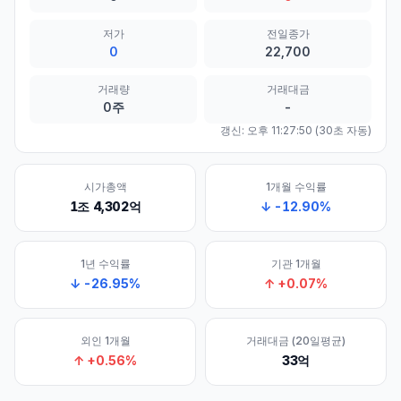
저가
전일종가
0
22,700
거래량
거래대금
0주
-
갱신:
오후 11:27:50
(30초 자동)
시가총액
1개월 수익률
1조 4,302억
↓
-12.90
%
1년 수익률
기관 1개월
↓
-26.95
%
↑
+
0.07
%
외인 1개월
거래대금 (20일평균)
↑
+
0.56
%
33억