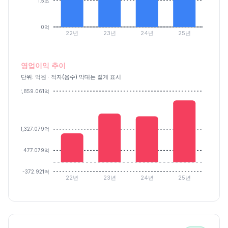
1.5조
0억
22년
23년
24년
25년
영업이익 추이
단위: 억원 · 적자(음수) 막대는 짙게 표시
2,859.061억
1,327.079억
477.079억
-372.921억
22년
23년
24년
25년