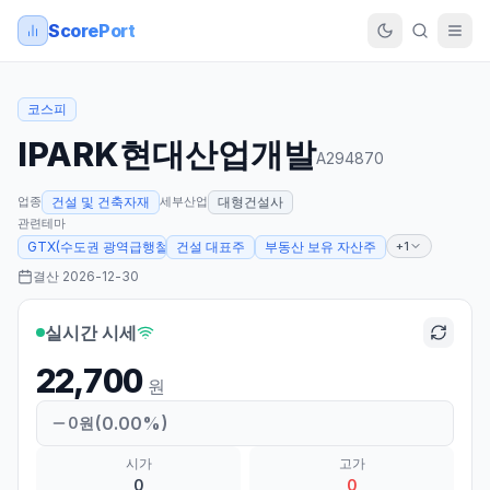
ScorePort
코스피
IPARK현대산업개발
A294870
업종
세부산업
건설 및 건축자재
대형건설사
관련테마
+1
GTX(수도권 광역급행철도)
건설 대표주
부동산 보유 자산주
결산
2026-12-30
실시간 시세
22,700
원
(
0.00
%)
0
원
시가
고가
0
0