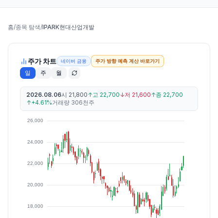
홈
/
종목 탐색
/
IPARK현대산업개발
주가 차트
네이버 금융
주가 방향 예측 계산 바로가기
일
주
월
2026.08.06
시
21,800
↑
고
22,700
↓
저
21,600
↑
종
22,700
↑
+4.61%
거래량
306천주