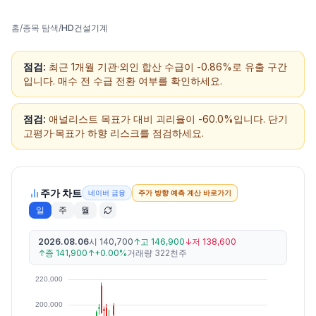
홈
/
종목 탐색
/
HD건설기계
점검:
최근 1개월 기관·외인 합산 수급이 -0.86%로 유출 구간
입니다. 매수 전 수급 전환 여부를 확인하세요.
점검:
애널리스트 목표가 대비 괴리율이 -60.0%입니다. 단기
고평가·목표가 하향 리스크를 점검하세요.
주가 차트
네이버 금융
주가 방향 예측 계산 바로가기
일
주
월
2026.08.06
시
140,700
↑
고
146,900
↓
저
138,600
↑
종
141,900
↑
+0.00%
거래량
322천주