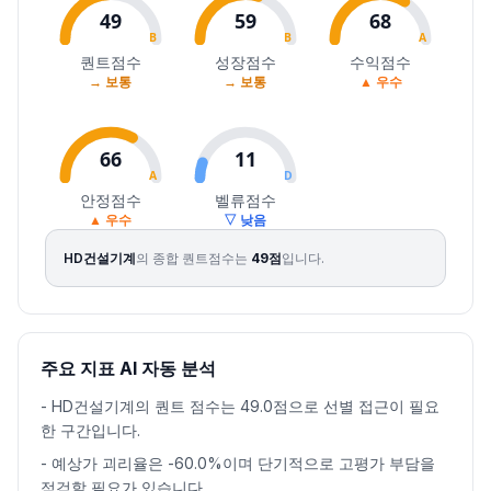
2026.08.03
125200
128300
123000
126500
1.28
188651
49
59
68
2026.08.04
126500
128700
117800
127100
0.47
450904
B
B
A
2026.08.05
133300
143500
130100
141900
11.64
476031
퀀트점수
성장점수
수익점수
→ 보통
→ 보통
▲ 우수
2026.08.06
140700
146900
138600
141900
0.00
321715
66
11
A
D
안정점수
벨류점수
▲ 우수
▽ 낮음
HD건설기계
의 종합 퀀트점수는
49
점
입니다.
주요 지표 AI 자동 분석
-
HD건설기계의 퀀트 점수는 49.0점으로 선별 접근이 필요
한 구간입니다.
-
예상가 괴리율은 -60.0%이며 단기적으로 고평가 부담을
점검할 필요가 있습니다.