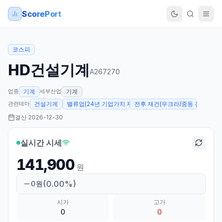
ScorePort
코스피
HD건설기계
A267270
업종
세부산업
기계
기계
관련테마
건설기계
밸류업(24년 기업가치 제고계획 발표)
전후 재건(우크라/중동 전쟁 등)
결산
2026-12-30
실시간 시세
141,900
원
(
0.00
%)
0
원
시가
고가
0
0