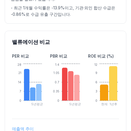
-
최근 1개월 수익률은 -13.9%이고, 기관·외인 합산 수급은
-0.86%로 수급 유출 구간입니다.
밸류에이션 비교
PER 비교
PBR 비교
ROE 비교 (%)
28
1.4
12
21
1.05
9
14
0.7
6
7
0.35
3
0
0
0
5년평균
5년평균
현재
1년후
매출액 추이