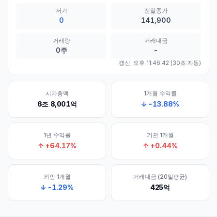
저가
전일종가
0
141,900
거래량
거래대금
0주
-
갱신:
오후 11:46:42
(30초 자동)
시가총액
1개월 수익률
6조 8,001억
↓
-13.88
%
1년 수익률
기관 1개월
↑
+
64.17
%
↑
+
0.44
%
외인 1개월
거래대금 (20일평균)
↓
-1.29
%
425억