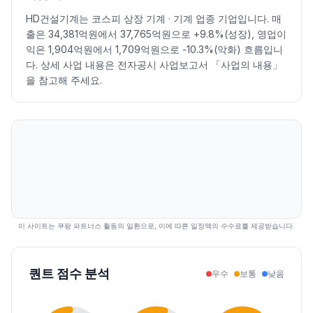
2026.07.08
121000
129300
121000
125300
-0.63
371502
HD건설기계는 코스피 상장 기계 · 기계 업종 기업입니다. 매
2026.07.09
123100
127100
116900
121200
-3.27
264206
출은 34,381억원에서 37,765억원으로 +9.8%(성장), 영업이
2026.07.10
124000
132500
123800
130300
7.51
283923
익은 1,904억원에서 1,709억원으로 -10.3%(악화) 흐름입니
2026.07.13
130300
136100
126000
127000
-2.53
305087
다. 상세 사업 내용은 전자공시 사업보고서 「사업의 내용」
2026.07.14
128500
128500
119100
122800
-3.31
204723
을 참고해 주세요.
2026.07.15
125000
133700
125000
129500
5.46
228002
2026.07.16
129400
135000
127400
130300
0.62
223983
2026.07.20
129600
129600
119500
121100
-7.06
239359
2026.07.21
118300
123600
115700
122200
0.91
205989
2026.07.22
124000
134900
123700
127000
3.93
281562
2026.07.23
127000
140500
127000
140300
10.47
400873
2026.07.24
138000
139700
131300
132700
-5.42
208035
2026.07.27
136800
139100
133000
134600
1.43
191761
이 사이트는 쿠팡 파트너스 활동의 일환으로, 이에 따른 일정액의 수수료를 제공받습니다.
2026.07.28
131100
131100
121400
122800
-8.77
244487
2026.07.29
124200
128500
107100
118300
-3.66
557514
퀀트 점수 분석
우수
보통
낮음
2026.07.30
117200
131300
113000
114200
-3.47
636642
2026.07.31
120100
126900
114200
124900
9.37
266056