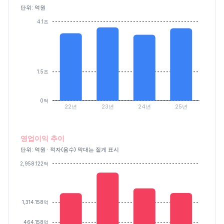
단위: 억원
4.1조
1.5조
0억
22년
23년
24년
25년
영업이익 추이
단위: 억원 · 적자(음수) 막대는 짙게 표시
2,958.122억
1,314.158억
464.158억