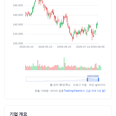
최근 구간 일별 OHLCV (스크린 리더용)
휠·핀치 확대/축소 · 드래그 이동 · 하단 슬라이더
일자
시가
고가
저가
종가
등락률%
거래량
캔들·거래량: 네이버 금융
TradingView에서 고급 차트 (새 탭)
2026.07.03
122900
123000
113100
118800
-2.38
278349
2026.07.06
119400
127000
119400
123700
4.12
284257
2026.07.07
121200
129100
119200
126100
1.94
400987
기업 개요