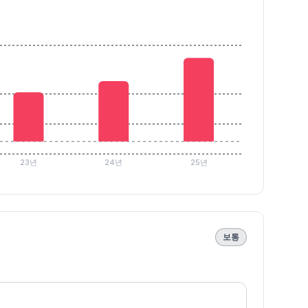
23년
24년
25년
보통