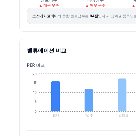
2026.08.04
79500
87400
79400
86000
8.31
92892
▲ 매우 우수
▲ 매우 우수
▲
2026.08.05
85200
89100
83800
86600
0.70
57113
코스메카코리아
의 종합 퀀트점수는
84
점
입니다.
상위권 종목으로
2026.08.06
86500
97300
86500
95900
10.74
159341
2026.08.07
93900
99700
92100
95900
0.00
112035
밸류에이션 비교
PER 비교
20
15
10
5
0
현재
1년후
5년평균