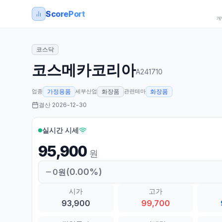
ScorePort
개
코스닥
코스메카코리아
A241710
업종
세부산업
관련테마
가정용품
화장품
화장품
결산
2026-12-30
실시간 시세
95,900
원
(
0.00
%)
0
원
시가
고가
93,900
99,700