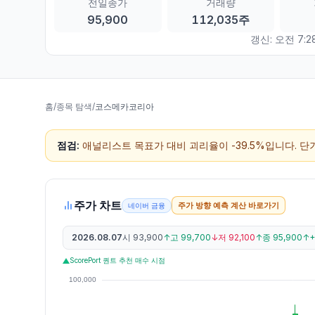
전일종가
거래량
95,900
112,035주
갱신:
오전 7:2
홈
/
종목 탐색
/
코스메카코리아
점검:
애널리스트 목표가 대비 괴리율이 -39.5%입니다. 
주가 차트
주가 방향 예측 계산 바로가기
네이버 금융
2026.08.07
시
93,900
↑
고
99,700
↓
저
92,100
↑
종
95,900
↑
+
ScorePort 퀀트 추천 매수 시점