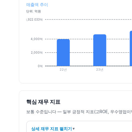
매출액 추이
단위: 억원
6,922.033억
4,000억
2,000억
0억
22년
23년
핵심 재무 지표
보통 수준입니다 — 일부 긍정적 지표(고ROE, 우수영업이
상세 재무 지표 펼치기
▼