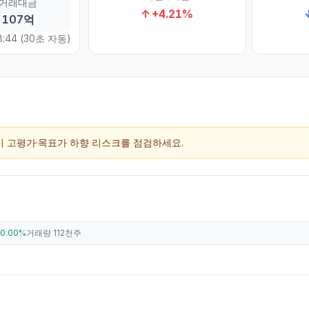
거래대금
↑
+
4.21
%
107억
8:44
(30초 자동)
단기 고평가·목표가 하향 리스크를 점검하세요.
0.00%
거래량
112천주