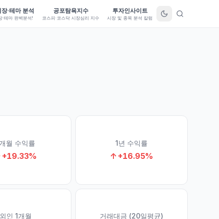
시장·테마 분석
공포탐욕지수
투자인사이트
장·테마 완벽분석!
코스피·코스닥 시장심리 지수
시장 및 종목 분석 칼럼
1개월 수익률
1년 수익률
↑
+
19.33
%
↑
+
16.95
%
외인 1개월
거래대금 (20일평균)