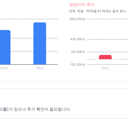
영업이익 추이
단위: 억원 · 적자(음수) 막대는 짙게 표시
960.676억
474.695억
174.695억
-125.306억
24년
25년
22년
익률)가 있으나 추가 확인이 필요합니다.