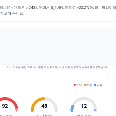
다. 매출은 5,243억원에서 6,409억원으로 +22.2%(성장), 영업이익
참고해 주세요.
이 사이트는 쿠팡 파트너스 활동의 일환으로, 이에 따른 일정액의 수수료를 제공받습니다.
우수
보통
낮음
92
48
12
S
B
D
수익점수
안정점수
벨류점수