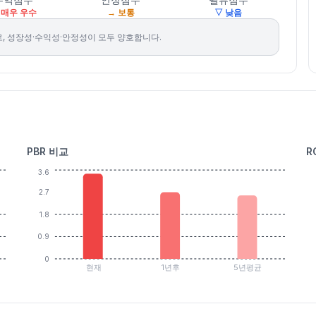
 매우 우수
→ 보통
▽ 낮음
, 성장성·수익성·안정성이 모두 양호합니다.
PBR 비교
R
3.6
2.7
1.8
0.9
0
현재
1년후
5년평균