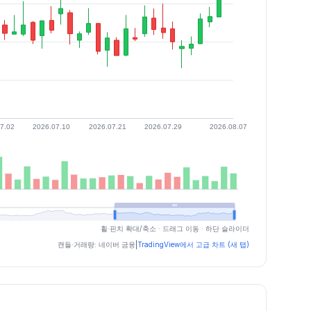
휠·핀치 확대/축소 · 드래그 이동 · 하단 슬라이더
캔들·거래량: 네이버 금융
|
TradingView에서 고급 차트 (새 탭)