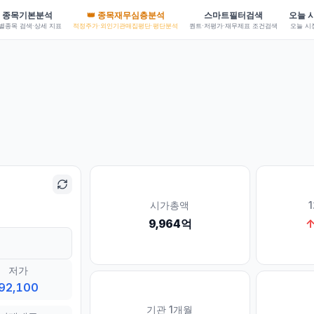
종목기본분석
👑 종목재무심층분석
스마트필터검색
오늘 
별종목 검색·상세 지표
적정주가·외인기관매집평단·평단분석
퀀트·저평가·재무제표 조건검색
오늘 시
시가총액
9,964억
저가
92,100
기관 1개월