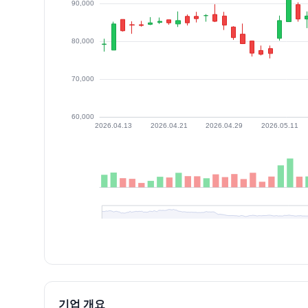
최근 구간 일별 OHLCV (스크린 리더용)
일자
시가
고가
저가
종가
등락률%
거래량
2026.07.06
82000
87000
81900
82600
0.49
67803
2026.07.07
82000
90600
81500
84400
2.18
161464
2026.07.08
85100
85400
79400
80400
-4.74
72416
기업 개요