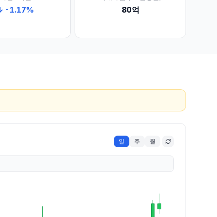
↓
-1.17
%
80억
일
주
월