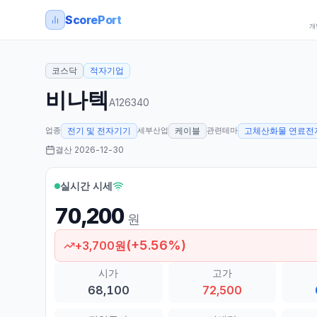
ScorePort
개
코스닥
적자기업
비나텍
A126340
업종
세부산업
관련테마
전기 및 전자기기
케이블
고체산화물 연료전지
결산
2026-12-30
실시간 시세
70,200
원
(
+
5.56
%)
+
3,700
원
시가
고가
68,100
72,500