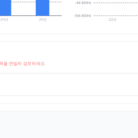
-46.809억
-106.809억
24년
25년
22년
능력을 면밀히 검토하세요.