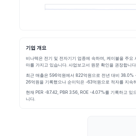
최근 구간 일별 OHLCV (스크린 리더용)
일자
시가
고가
저가
종가
등락률%
거래량
2026.07.06
83700
84400
76200
77500
-8.18
77958
2026.07.07
80200
84000
76600
82400
6.32
169295
2026.07.08
77500
82000
70700
70900
-13.96
141964
기업 개요
2026.07.09
71700
72300
65600
68400
-3.53
168963
비나텍은 전기 및 전자기기 업종에 속하며, 케이블을 주요 사
2026.07.10
70100
74000
69600
71800
4.97
124226
마를 가지고 있습니다. 사업보고서 원문 확인을 권장합니다
2026.07.13
71600
75800
67000
68900
-4.04
184520
최근 매출은 596억원에서 822억원으로 전년 대비 38.0%
2026.07.14
67900
67900
57700
62900
-8.71
202051
26억원을 기록했으나 순이익은 -63억원으로 적자를 지속
2026.07.15
64500
68800
63300
67700
7.63
156944
2026.07.16
65400
65600
60500
61600
-9.01
94807
현재 PER -87.42, PBR 3.56, ROE -4.07%
니다.
2026.07.20
59000
60300
55100
55700
-9.58
199409
2026.07.21
55200
57000
53100
55800
0.18
104125
2026.07.22
60000
66700
58500
62600
12.19
173761
2026.07.23
63100
69000
61900
69000
10.22
104979
2026.07.24
67700
68800
62100
62200
-9.86
93836