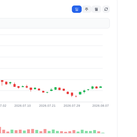
일
주
월