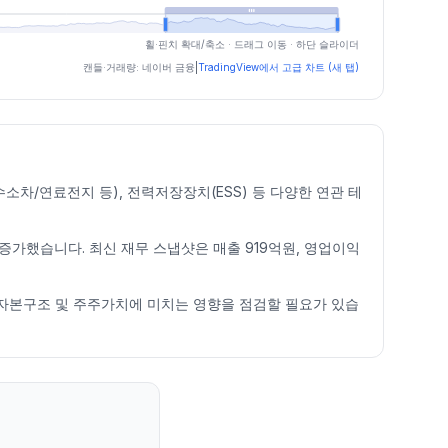
휠·핀치 확대/축소 · 드래그 이동 · 하단 슬라이더
캔들·거래량: 네이버 금융
|
TradingView에서 고급 차트 (새 탭)
소차/연료전지 등), 전력저장장치(ESS) 등 다양한 연관 테
% 증가했습니다. 최신 재무 스냅샷은 매출 919억원, 영업이익
가 있어 자본구조 및 주주가치에 미치는 영향을 점검할 필요가 있습