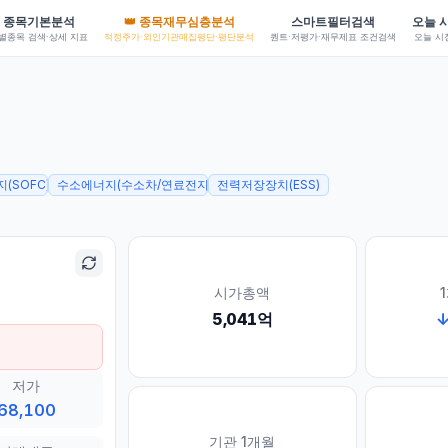
👑 종목재무심층분석
종목기본분석
스마트필터검색
오늘 
별종목 검색·상세 지표
퀀트·저평가·재무제표 조건검색
오늘 시
적정주가·외인기관매집평단·평단분석
(SOFC)
수소에너지(수소차/연료전지 등)
전력저장장치(ESS)
시가총액
5,041억
저가
68,100
기관 1개월