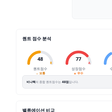
2026.07.27
64900
64900
59300
60600
-2.57
64424
2026.07.28
56800
58000
51500
51600
-14.85
92506
2026.07.29
54600
55000
43200
47250
-8.43
148211
2026.07.30
44100
48450
44000
44100
-6.67
77045
2026.07.31
50500
57300
49700
56500
28.12
164572
2026.08.03
56900
62800
52800
60300
6.73
107493
퀀트 점수 분석
2026.08.04
62600
64100
59800
63600
5.47
103643
2026.08.05
66100
72900
63600
71000
11.64
149495
2026.08.06
70700
72300
66500
66500
-6.34
88170
48
77
2026.08.07
68100
72500
68100
71000
6.77
23426
B
A
퀀트점수
성장점수
→ 보통
▲ 우수
비나텍
의 종합 퀀트점수는
48
점
입니다.
밸류에이션 비교