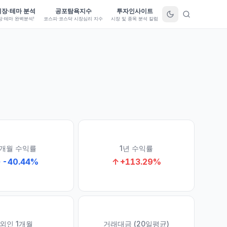
시장·테마 분석
공포탐욕지수
투자인사이트
장·테마 완벽분석!
코스피·코스닥 시장심리 지수
시장 및 종목 분석 칼럼
1개월 수익률
1년 수익률
↓
-40.44
%
↑
+
113.29
%
외인 1개월
거래대금 (20일평균)