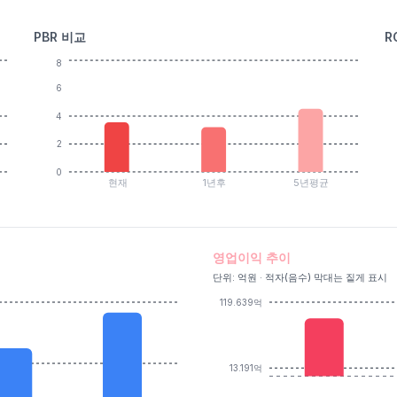
PBR 비교
R
8
6
4
2
0
현재
1년후
5년평균
영업이익 추이
단위: 억원 · 적자(음수) 막대는 짙게 표시
119.639억
13.191억