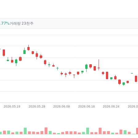
6.77%
거래량
23천주