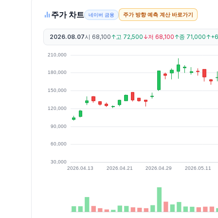
주가 차트
주가 방향 예측 계산 바로가기
네이버 금융
2026.08.07
시
68,100
↑
고
72,500
↓
저
68,100
↑
종
71,000
↑
+