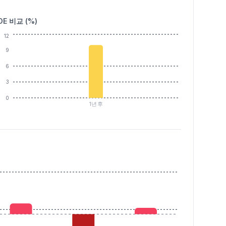
OE 비교 (%)
12
9
6
3
0
1년후