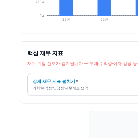
250억
0억
22년
23년
핵심 재무 지표
재무 위험 신호가 감지됩니다 — 부채·수익성·이자 감당 
상세 재무 지표 펼치기
▼
가치·수익성·안정성·재무제표 요약