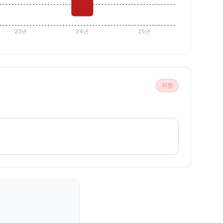
23년
24년
25년
위험