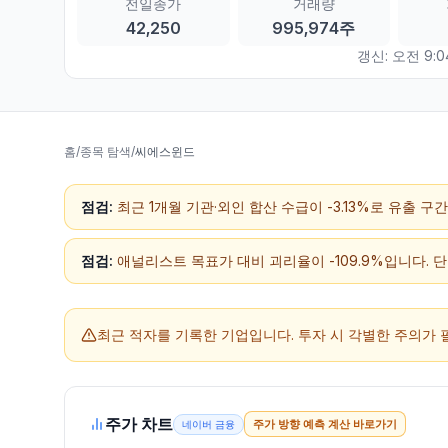
전일종가
거래량
42,250
995,974주
갱신:
오전 9:0
홈
/
종목 탐색
/
씨에스윈드
점검:
최근 1개월 기관·외인 합산 수급이 -3.13%로 유출 
점검:
애널리스트 목표가 대비 괴리율이 -109.9%입니다. 
최근 적자를 기록한 기업입니다.
투자 시 각별한 주의가 
주가 차트
주가 방향 예측 계산 바로가기
네이버 금융