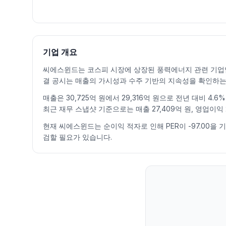
일자
시가
고가
저가
종가
등락률%
거래량
2026.07.06
42100
42500
40300
41350
-1.78
284230
2026.07.07
40800
42600
40350
41050
-0.73
462184
2026.07.08
40450
40600
38800
39050
-4.87
428673
기업 개요
2026.07.09
39000
39300
36700
39200
0.38
695810
씨에스윈드는 코스피 시장에 상장된 풍력에너지 관련 기업입니
2026.07.10
39100
40550
38400
39850
1.66
415842
결 공시는 매출의 가시성과 수주 기반의 지속성을 확인하는
2026.07.13
40350
43550
40050
41400
3.89
725464
매출은 30,725억 원에서 29,316억 원으로 전년 대비 4
2026.07.14
41350
41600
38700
39450
-4.71
528235
최근 재무 스냅샷 기준으로는 매출 27,409억 원, 영업이익
2026.07.15
40450
41900
40300
40600
2.92
360535
2026.07.16
40000
40700
39400
39850
-1.85
746297
현재 씨에스윈드는 순이익 적자로 인해 PER이 -97.00을
검할 필요가 있습니다.
2026.07.20
39750
40400
38750
39000
-2.13
334526
2026.07.21
38900
39400
37700
38700
-0.77
236581
2026.07.22
39150
40650
39150
39550
2.20
319762
2026.07.23
40000
45600
40000
44550
12.64
1164310
2026.07.24
43900
45400
42500
43200
-3.03
757506
2026.07.27
43200
43200
39700
40050
-7.29
457024
2026.07.28
39200
39350
37000
37650
-5.99
412577