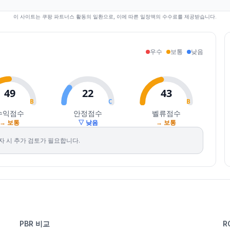
이 사이트는 쿠팡 파트너스 활동의 일환으로, 이에 따른 일정액의 수수료를 제공받습니다.
우수
보통
낮음
49
22
43
B
C
B
수익점수
안정점수
벨류점수
→ 보통
▽ 낮음
→ 보통
자 시 추가 검토가 필요합니다.
PBR 비교
R