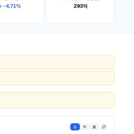
↓
-4.71
%
293억
일
주
월