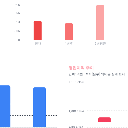
2.6
1.95
1.3
0.65
0
현재
1년후
5년평균
영업이익 추이
단위: 억원 · 적자(음수) 막대는 짙게 표시
3,683.715억
1,019.516억
-480.484억