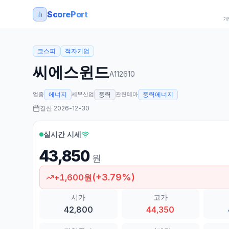
ScorePort
개
코스피
적자기업
씨에스윈드
A112610
업종
세부산업
관련테마
에너지
풍력
풍력에너지
결산
2026-12-30
실시간 시세
43,850
원
(
+
3.79
%)
+
1,600
원
시가
고가
42,800
44,350