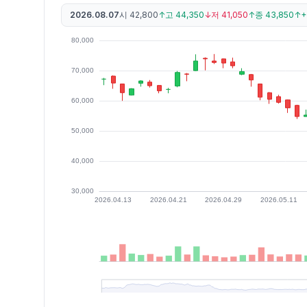
2026.08.07
시
42,800
↑
고
44,350
↓
저
41,050
↑
종
43,850
↑
+
최근 구간 일별 OHLCV (스크린 리더용)