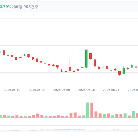
3.79%
거래량
993천주