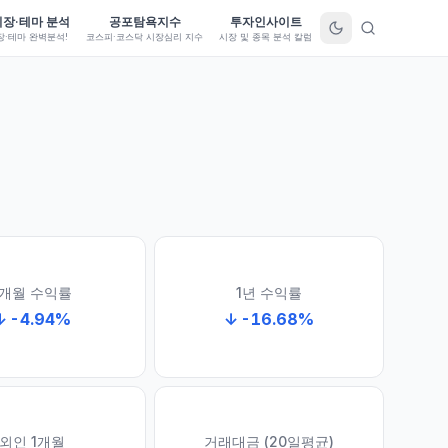
시장·테마 분석
공포탐욕지수
투자인사이트
장·테마 완벽분석!
코스피·코스닥 시장심리 지수
시장 및 종목 분석 칼럼
1개월 수익률
1년 수익률
↓
-4.94
%
↓
-16.68
%
외인 1개월
거래대금 (20일평균)