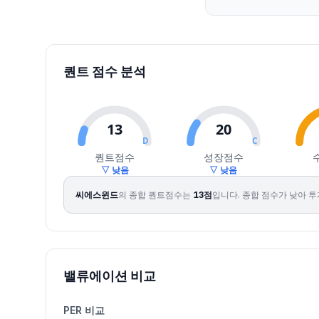
2026.07.29
37900
38150
34750
35050
-6.91
525844
2026.07.30
34500
37500
34500
35550
1.43
343277
2026.07.31
36600
37700
36200
37300
4.92
327052
2026.08.03
36600
39100
35950
38350
2.82
358662
퀀트 점수 분석
2026.08.04
38400
40750
38400
39850
3.91
398336
2026.08.05
40500
41700
40200
41000
2.89
321389
2026.08.06
40950
42350
40050
42250
3.05
321357
13
20
2026.08.07
42800
44350
41050
43850
3.79
993484
D
C
퀀트점수
성장점수
▽ 낮음
▽ 낮음
씨에스윈드
의 종합 퀀트점수는
13
점
입니다.
종합 점수가 낮아 투
밸류에이션 비교
PER 비교