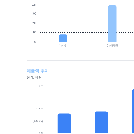
40
30
20
10
0
1년후
5년평균
매출액 추이
단위: 억원
3.3조
1.7조
8,500억
0억