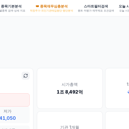
종목기본분석
👑 종목재무심층분석
스마트필터검색
오늘 
별종목 검색·상세 지표
적정주가·외인기관매집평단·평단분석
퀀트·저평가·재무제표 조건검색
오늘 시
시가총액
1조 8,492억
저가
41,050
기관 1개월