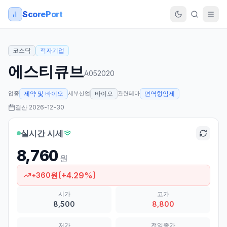
ScorePort
코스닥
적자기업
에스티큐브
A052020
업종
세부산업
관련테마
제약 및 바이오
바이오
면역항암제
결산
2026-12-30
실시간 시세
8,760
원
(
+
4.29
%)
+
360
원
시가
고가
8,500
8,800
저가
전일종가