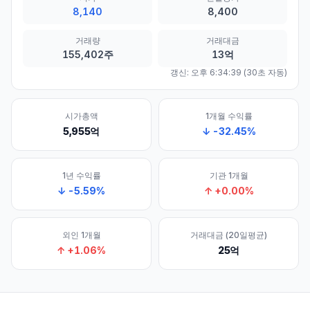
8,140
8,400
거래량
거래대금
155,402주
13억
갱신:
오후 6:34:39
(30초 자동)
시가총액
1개월 수익률
5,955억
↓
-32.45
%
1년 수익률
기관 1개월
↓
-5.59
%
↑
+
0.00
%
외인 1개월
거래대금 (20일평균)
↑
+
1.06
%
25억