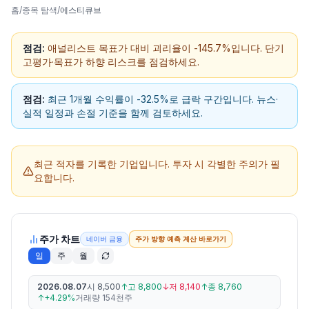
홈
/
종목 탐색
/
에스티큐브
점검:
애널리스트 목표가 대비 괴리율이 -145.7%입니다. 단기
고평가·목표가 하향 리스크를 점검하세요.
점검:
최근 1개월 수익률이 -32.5%로 급락 구간입니다. 뉴스·
실적 일정과 손절 기준을 함께 검토하세요.
최근 적자를 기록한 기업입니다.
투자 시 각별한 주의가 필
요합니다.
주가 차트
네이버 금융
주가 방향 예측 계산 바로가기
일
주
월
2026.08.07
시
8,500
↑
고
8,800
↓
저
8,140
↑
종
8,760
↑
+4.29%
거래량
154천주