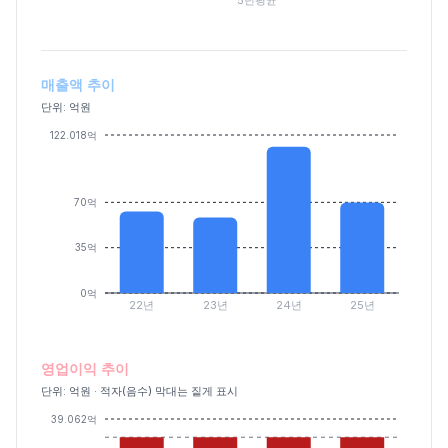
매출액 추이
단위: 억원
122.018억
70억
35억
0억
22년
23년
24년
25년
영업이익 추이
단위: 억원 · 적자(음수) 막대는 짙게 표시
39.062억