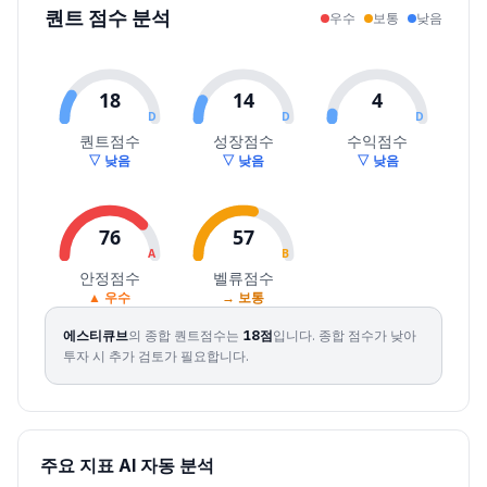
퀀트 점수 분석
우수
보통
낮음
2026.07.31
6720
7230
6620
7190
9.77
231714
2026.08.03
7070
8100
7070
7710
7.23
229078
2026.08.04
7710
8600
7710
8480
9.99
259340
18
14
4
2026.08.05
8480
8570
8220
8400
-0.94
153263
D
D
D
2026.08.06
8600
8600
8170
8400
0.00
89481
퀀트점수
성장점수
수익점수
▽ 낮음
▽ 낮음
▽ 낮음
2026.08.07
8500
8800
8140
8760
4.29
154086
76
57
A
B
안정점수
벨류점수
▲ 우수
→ 보통
에스티큐브
의 종합 퀀트점수는
18
점
입니다.
종합 점수가 낮아
투자 시 추가 검토가 필요합니다.
주요 지표 AI 자동 분석