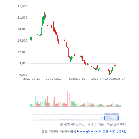
최근 구간 일별 OHLCV (스크린 리더용)
휠·핀치 확대/축소 · 드래그 이동 · 하단 슬라이더
일자
시가
고가
저가
종가
등락률%
거래량
캔들·거래량: 네이버 금융
TradingView에서 고급 차트 (새 탭)