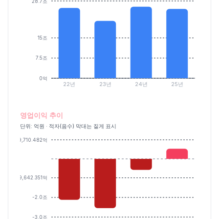
28.7조
15조
7.5조
0억
22년
23년
24년
25년
영업이익 추이
단위: 억원 · 적자(음수) 막대는 짙게 표시
9,710.482억
-9,642.351억
-2.0조
-3.0조