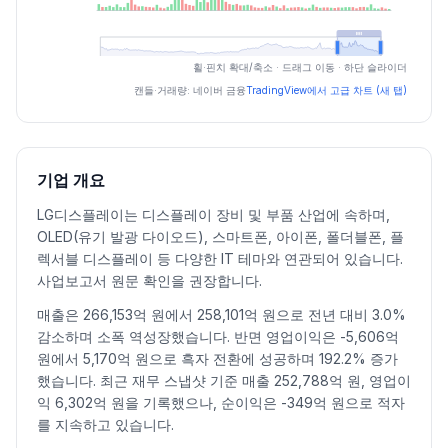
최근 구간 일별 OHLCV (스크린 리더용)
휠·핀치 확대/축소 · 드래그 이동 · 하단 슬라이더
일자
시가
고가
저가
종가
등락률%
거래량
캔들·거래량: 네이버 금융
TradingView에서 고급 차트 (새 탭)
2026.07.06
11100
11230
10570
10880
-1.72
2837077
2026.07.07
10780
11000
10500
10880
0.00
3767058
2026.07.08
10870
11900
10660
11240
3.31
8574848
기업 개요
2026.07.09
11240
11240
10380
10680
-4.98
5156974
LG디스플레이는 디스플레이 장비 및 부품 산업에 속하며,
2026.07.10
10790
11270
10790
11010
3.09
3793564
OLED(유기 발광 다이오드), 스마트폰, 아이폰, 폴더블폰, 플
2026.07.13
11020
11300
10360
10360
-5.90
4321614
렉서블 디스플레이 등 다양한 IT 테마와 연관되어 있습니다.
2026.07.14
10540
10670
10110
10350
-0.10
4358962
사업보고서 원문 확인을 권장합니다.
2026.07.15
10600
10870
10550
10720
3.57
3923876
매출은 266,153억 원에서 258,101억 원으로 전년 대비 3.0%
2026.07.16
10720
10950
10340
10410
-2.89
3515283
감소하며 소폭 역성장했습니다. 반면 영업이익은 -5,606억
2026.07.20
10250
10300
9840
9880
-5.09
4381971
원에서 5,170억 원으로 흑자 전환에 성공하며 192.2% 증가
2026.07.21
9700
9870
9580
9750
-1.32
4178126
했습니다. 최근 재무 스냅샷 기준 매출 252,788억 원, 영업이
익 6,302억 원을 기록했으나, 순이익은 -349억 원으로 적자
2026.07.22
10000
10290
9820
10110
3.69
4775922
를 지속하고 있습니다.
2026.07.23
10120
10490
9860
10480
3.66
4822643