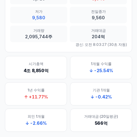
저가
전일종가
9,580
9,560
거래량
거래대금
2,095,744주
204억
갱신:
오전 8:03:27
(30초 자동)
시가총액
1개월 수익률
4조 8,850억
↓
-25.54
%
1년 수익률
기관 1개월
↑
+
11.77
%
↓
-0.42
%
외인 1개월
거래대금 (20일평균)
↓
-2.66
%
566억