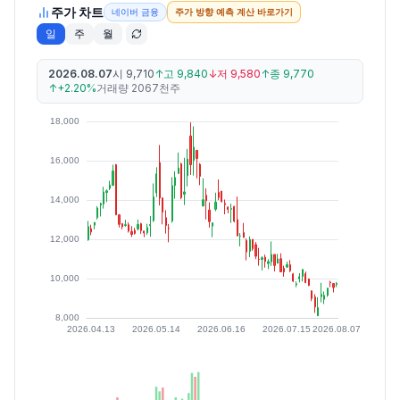
주가 차트
네이버 금융
주가 방향 예측 계산 바로가기
일
주
월
2026.08.07
시
9,710
↑
고
9,840
↓
저
9,580
↑
종
9,770
↑
+2.20%
거래량
2067천주