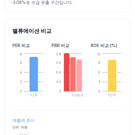
-3.08%로 수급 유출 구간입니다.
밸류에이션 비교
PER 비교
PBR 비교
ROE 비교 (%)
8
0.8
12
6
0.6
9
4
0.4
6
2
0.2
3
0
0
0
1년후
5년평균
1년후
매출액 추이
단위: 억원