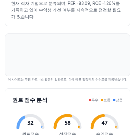
2026.07.24
10270
10370
9800
9800
-6.49
4827082
현재 적자 기업으로 분류되며, PER -83.09, ROE -1.26%를
기록하고 있어 수익성 개선 여부를 지속적으로 점검할 필요
2026.07.27
10000
10010
9640
9660
-1.43
3094918
가 있습니다.
2026.07.28
9390
9410
8870
9000
-6.83
4975805
2026.07.29
9080
9220
8270
8570
-4.78
5162364
2026.07.30
8120
9070
8120
8540
-0.35
4501672
2026.07.31
9100
9800
8810
9210
7.85
8998057
2026.08.03
8960
9360
8720
9160
-0.54
3143565
2026.08.04
9160
9530
9090
9530
4.04
2483753
2026.08.05
9830
9900
9580
9800
2.83
4510710
2026.08.06
9760
9780
9310
9560
-2.45
2623595
이 사이트는 쿠팡 파트너스 활동의 일환으로, 이에 따른 일정액의 수수료를 제공받습니다.
2026.08.07
9710
9840
9580
9770
2.20
2067458
퀀트 점수 분석
우수
보통
낮음
32
58
47
C
B
B
퀀트점수
성장점수
수익점수