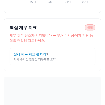
22년
23년
24년
25년
핵심 재무 지표
위험
재무 위험 신호가 감지됩니다 — 부채·수익성·이자 감당 능
력을 면밀히 검토하세요.
상세 재무 지표 펼치기
▼
가치·수익성·안정성·재무제표 요약