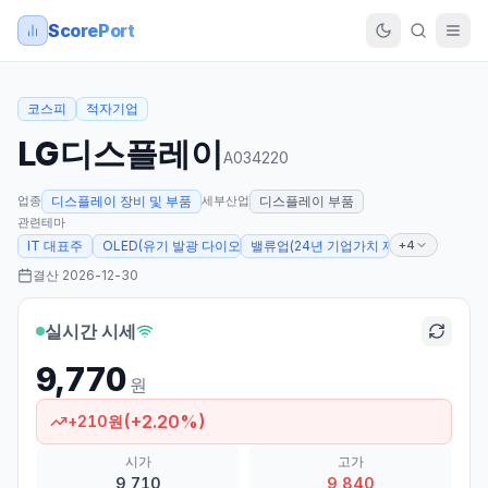
ScorePort
코스피
적자기업
LG디스플레이
A034220
업종
세부산업
디스플레이 장비 및 부품
디스플레이 부품
관련테마
+4
IT 대표주
OLED(유기 발광 다이오드)
밸류업(24년 기업가치 제고계획 발표)
결산
2026-12-30
실시간 시세
9,770
원
(
+
2.20
%)
+
210
원
시가
고가
9,710
9,840