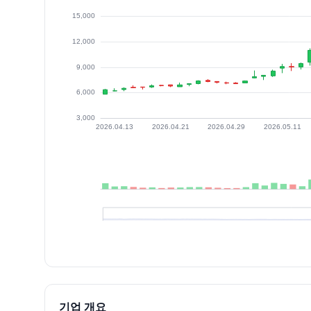
최근 구간 일별 OHLCV (스크린 리더용)
일자
시가
고가
저가
종가
등락률%
거래량
2026.07.06
11080
11400
10290
11250
1.53
960547
2026.07.07
11000
11370
10180
10630
-5.51
872526
2026.07.08
10400
11250
10110
10900
2.54
1417448
기업 개요