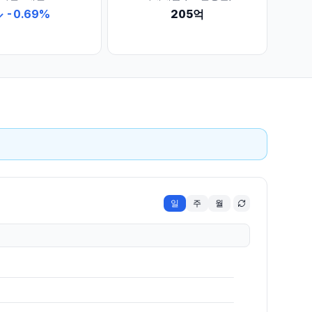
↓
-0.69
%
205억
일
주
월