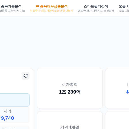
종목기본분석
👑 종목재무심층분석
스마트필터검색
오늘 
별종목 검색·상세 지표
적정주가·외인기관매집평단·평단분석
퀀트·저평가·재무제표 조건검색
오늘 시
시가총액
1조 239억
저가
9,740
기관 1개월