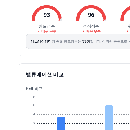
2026.08.04
8900
9090
8600
8930
1.36
679742
2026.08.05
9400
10160
9190
10070
12.77
1066062
93
96
2026.08.06
9790
10190
9450
10060
-0.10
914913
S
S
2026.08.07
10100
10350
9740
10020
-0.40
606444
퀀트점수
성장점수
▲ 매우 우수
▲ 매우 우수
▲
에스에이엠티
의 종합 퀀트점수는
93
점
입니다.
상위권 종목으로, 
밸류에이션 비교
PER 비교
8
6
4
2