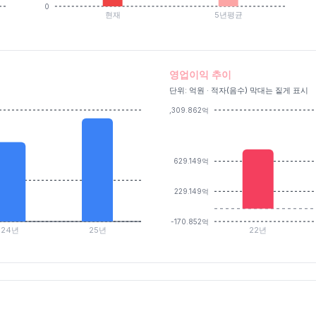
0
현재
5년평균
영업이익 추이
단위: 억원 · 적자(음수) 막대는 짙게 표시
1,309.862억
629.149억
229.149억
-170.852억
24년
25년
22년