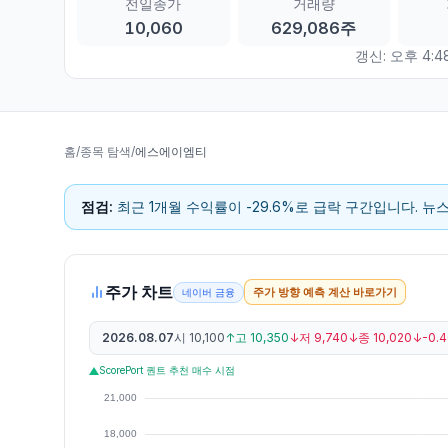
전일종가
거래량
10,060
629,086주
갱신:
오후 4:48
홈
/
종목 탐색
/
에스에이엠티
점검:
최근 1개월 수익률이 -29.6%로 급락 구간입니다. 뉴
주가 차트
주가 방향 예측 계산 바로가기
네이버 금융
2026.08.07
시
10,100
↑
고
10,350
↓
저
9,740
↓
종
10,020
↓
-0.
ScorePort 퀀트 추천 매수 시점