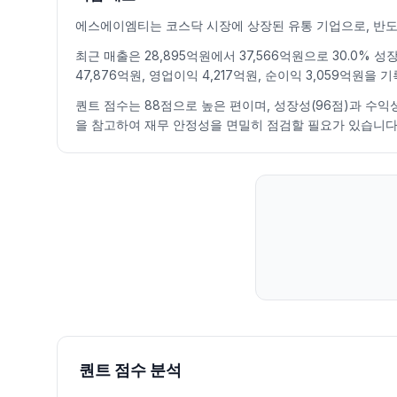
2026.07.09
11210
11700
10790
11100
1.83
1123415
에스에이엠티는 코스닥 시장에 상장된 유통 기업으로, 반도
2026.07.10
11350
12100
11020
11840
6.67
1120775
2026.07.13
11780
11950
10250
10490
-11.40
1085063
최근 매출은 28,895억원에서 37,566억원으로 30.0%
47,876억원, 영업이익 4,217억원, 순이익 3,059억원
2026.07.14
10500
10750
9850
10540
0.48
1138545
2026.07.15
10900
11260
10850
11180
6.07
650238
퀀트 점수는 88점으로 높은 편이며, 성장성(96점)과 수익
2026.07.16
10740
10740
10140
10570
-5.46
604830
을 참고하여 재무 안정성을 면밀히 점검할 필요가 있습니다
2026.07.20
10340
10650
10010
10300
-2.55
600414
2026.07.21
10170
10590
10100
10500
1.94
494546
2026.07.22
10990
11090
10500
10500
0.00
534309
2026.07.23
10600
10950
10420
10940
4.19
575957
2026.07.24
10800
10800
10000
10000
-8.59
715203
2026.07.27
10130
10280
9370
10130
1.30
601825
2026.07.28
9650
9650
8900
8920
-11.94
1191410
2026.07.29
9000
9270
7280
7980
-10.54
2079828
2026.07.30
7750
8180
7460
7550
-5.39
1196867
2026.07.31
8450
9060
8100
9010
19.34
1538190
퀀트 점수 분석
2026.08.03
8680
9130
8600
8810
-2.22
592615