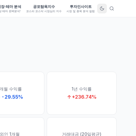
시장·테마 분석
공포탐욕지수
투자인사이트
장·테마 완벽분석!
코스피·코스닥 시장심리 지수
시장 및 종목 분석 칼럼
1개월 수익률
1년 수익률
↓
-29.55
%
↑
+
236.74
%
외인 1개월
거래대금 (20일평균)