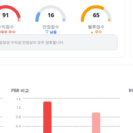
91
16
65
S
D
A
수익점수
안정점수
벨류점수
 매우 우수
▽ 낮음
▲ 우수
성장성·수익성·안정성이 모두 양호합니다.
PBR 비교
R
1.6
1.2
0.8
0.4