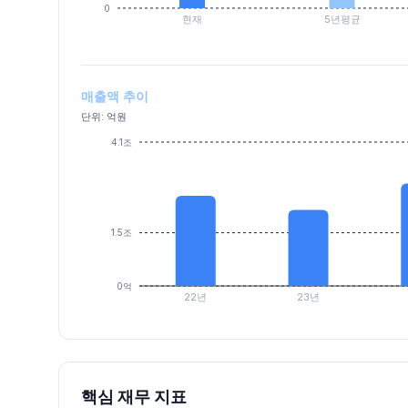
0
현재
5년평균
매출액 추이
단위: 억원
4.1조
1.5조
0억
22년
23년
핵심 재무 지표