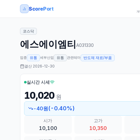
ScorePort
개
코스닥
에스에이엠티
A031330
업종
세부산업
관련테마
유통
유통
반도체 재료/부품
결산
2026-12-30
실시간 시세
10,020
원
(
-0.40
%)
-40
원
시가
고가
10,100
10,350