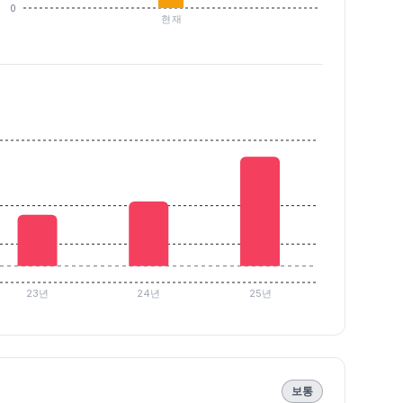
0
현재
23년
24년
25년
보통