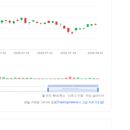
휠·핀치 확대/축소 · 드래그 이동 · 하단 슬라이더
캔들·거래량: 네이버 금융
|
TradingView에서 고급 차트 (새 탭)