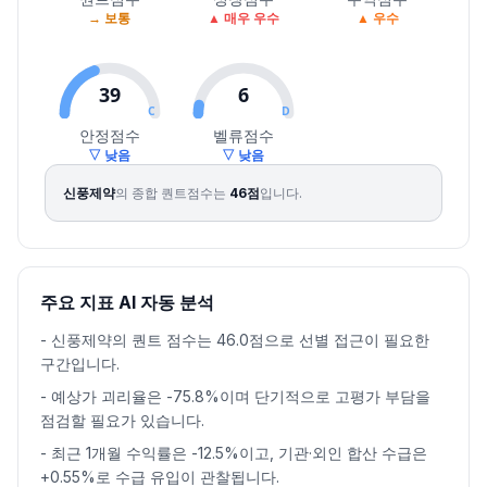
→ 보통
▲ 매우 우수
▲ 우수
2026.08.07
8140
8500
8110
8460
5.49
131238
39
6
C
D
안정점수
벨류점수
▽ 낮음
▽ 낮음
신풍제약
의 종합 퀀트점수는
46
점
입니다.
주요 지표 AI 자동 분석
-
신풍제약의 퀀트 점수는 46.0점으로 선별 접근이 필요한
구간입니다.
-
예상가 괴리율은 -75.8%이며 단기적으로 고평가 부담을
점검할 필요가 있습니다.
-
최근 1개월 수익률은 -12.5%이고, 기관·외인 합산 수급은
+0.55%로 수급 유입이 관찰됩니다.