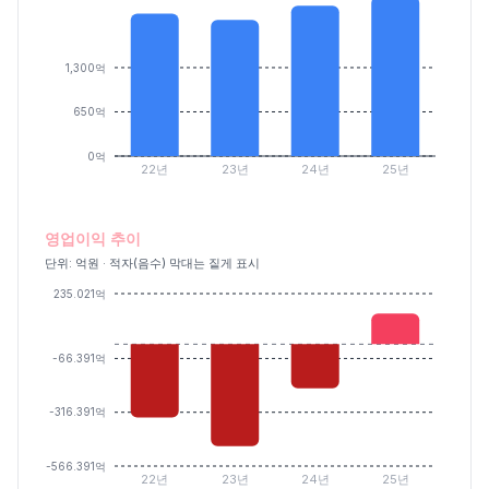
1,300억
650억
0억
22년
23년
24년
25년
영업이익 추이
단위: 억원 · 적자(음수) 막대는 짙게 표시
235.021억
-66.391억
-316.391억
-566.391억
22년
23년
24년
25년