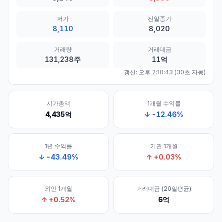
저가
전일종가
8,110
8,020
거래량
거래대금
131,238주
11억
갱신:
오후 2:10:43
(30초 자동)
시가총액
1개월 수익률
4,435억
↓
-12.46
%
1년 수익률
기관 1개월
↓
-43.49
%
↑
+
0.03
%
외인 1개월
거래대금 (20일평균)
↑
+
0.52
%
6억