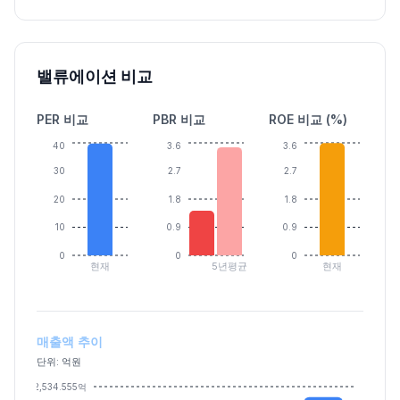
밸류에이션 비교
PER 비교
PBR 비교
ROE 비교 (%)
40
3.6
3.6
30
2.7
2.7
20
1.8
1.8
10
0.9
0.9
0
0
0
현재
5년평균
현재
매출액 추이
단위: 억원
2,534.555억