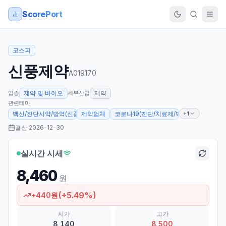
ScorePort
코스피
신풍제약
A019170
업종
세부산업
제약 및 바이오
제약
관련테마
+1
백신/진단시약/방역(신종플루, AI 등)
제약업체
코로나19(진단/치료제/백신 개발 등)
결산
2026-12-30
실시간 시세
8,460
원
(
+
5.49
%)
+
440
원
시가
고가
8,140
8,500