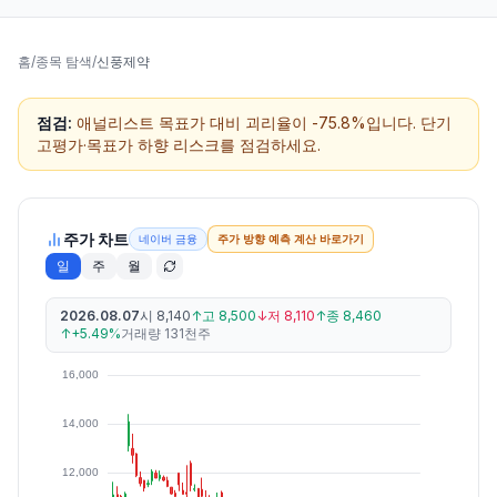
홈
/
종목 탐색
/
신풍제약
점검:
애널리스트 목표가 대비 괴리율이 -75.8%입니다. 단기
고평가·목표가 하향 리스크를 점검하세요.
주가 차트
네이버 금융
주가 방향 예측 계산 바로가기
일
주
월
2026.08.07
시
8,140
↑
고
8,500
↓
저
8,110
↑
종
8,460
↑
+5.49%
거래량
131천주