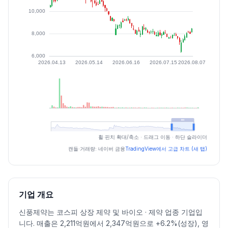
최근 구간 일별 OHLCV (스크린 리더용)
휠·핀치 확대/축소 · 드래그 이동 · 하단 슬라이더
일자
시가
고가
저가
종가
등락률%
거래량
캔들·거래량: 네이버 금융
TradingView에서 고급 차트 (새 탭)
2026.07.06
8140
8300
7990
8170
0.37
46811
2026.07.07
8180
8430
7990
8190
0.24
72486
2026.07.08
8150
8250
7890
7950
-2.93
73724
기업 개요
2026.07.09
7800
8150
7800
7870
-1.01
82132
신풍제약는 코스피 상장 제약 및 바이오 · 제약 업종 기업입
2026.07.10
7780
8280
7780
8100
2.92
72557
니다. 매출은 2,211억원에서 2,347억원으로 +6.2%(성장), 영