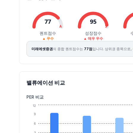
2026.08.04
33550
34050
32500
34050
2.41
1586634
2026.08.05
35550
35550
34500
35200
3.38
1244761
2026.08.06
34500
35300
33700
34550
-1.85
1917548
77
95
2026.08.07
34650
35000
33150
33900
-1.88
1280355
A
S
퀀트점수
성장점수
▲ 우수
▲ 매우 우수
미래에셋증권
의 종합 퀀트점수는
77
점
입니다.
상위권 종목으로,
밸류에이션 비교
PER 비교
12
9
6
3