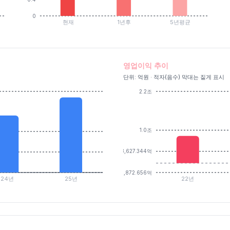
0
현재
1년후
5년평균
영업이익 추이
단위: 억원 · 적자(음수) 막대는 짙게 표시
2.2조
1.0조
3,627.344억
-2,872.656억
24년
25년
22년