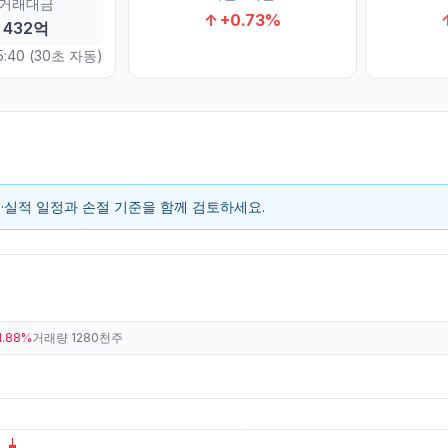
거래대금
↑
+
0.73
%
432억
5:40
(30초 자동)
스·실적 일정과 손절 기준을 함께 검토하세요.
1.88%
거래량
1280천주