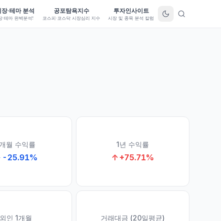
시장·테마 분석
공포탐욕지수
투자인사이트
장·테마 완벽분석!
코스피·코스닥 시장심리 지수
시장 및 종목 분석 칼럼
1개월 수익률
1년 수익률
↓
-25.91
%
↑
+
75.71
%
외인 1개월
거래대금 (20일평균)