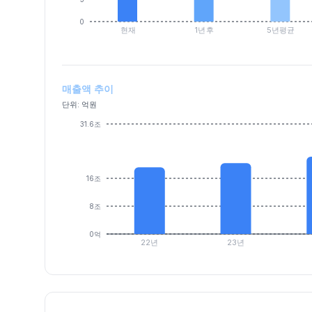
0
현재
1년후
5년평균
매출액 추이
단위: 억원
31.6조
16조
8조
0억
22년
23년