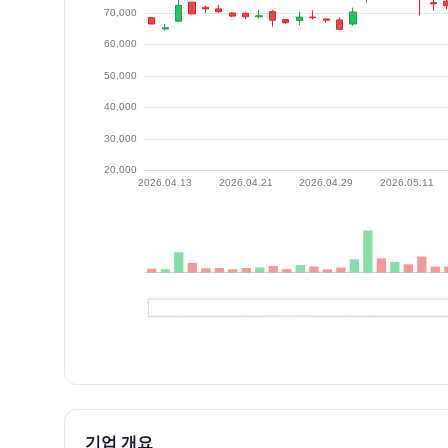
최근 구간 일별 OHLCV (스크린 리더용)
일자
시가
고가
저가
종가
등락률%
거래량
2026.07.06
45000
46800
43000
44750
4.68
3593325
2026.07.07
43900
44350
40800
42600
-4.80
2190627
2026.07.08
41300
43400
39700
40500
-4.93
2121423
기업 개요