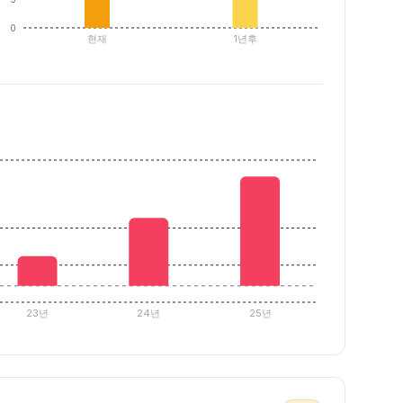
0
현재
1년후
23년
24년
25년