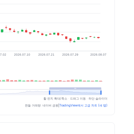
휠·핀치 확대/축소 · 드래그 이동 · 하단 슬라이더
캔들·거래량: 네이버 금융
|
TradingView에서 고급 차트 (새 탭)