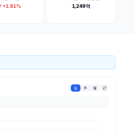
↑
+
1.81
%
1,249억
일
주
월