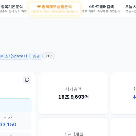
종목기본분석
👑 종목재무심층분석
스마트필터검색
오늘 
별종목 검색·상세 지표
적정주가·외인기관매집평단·평단분석
퀀트·저평가·재무제표 조건검색
오늘 시
+1
표)
이스X(SpaceX)
증권
시가총액
18조 9,693억
저가
33,150
기관 1개월