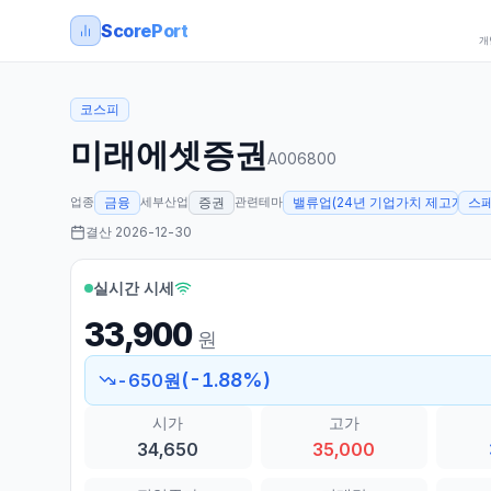
ScorePort
개
코스피
미래에셋증권
A006800
업종
세부산업
관련테마
금융
증권
밸류업(24년 기업가치 제고계획 발
스페
결산
2026-12-30
실시간 시세
33,900
원
(
-1.88
%)
-650
원
시가
고가
34,650
35,000