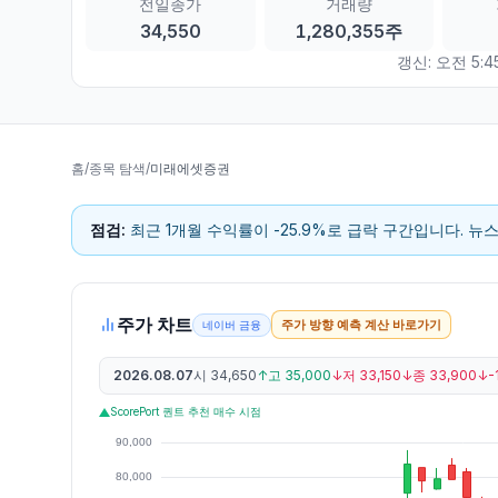
전일종가
거래량
34,550
1,280,355주
갱신:
오전 5:4
홈
/
종목 탐색
/
미래에셋증권
점검:
최근 1개월 수익률이 -25.9%로 급락 구간입니다. 뉴
주가 차트
주가 방향 예측 계산 바로가기
네이버 금융
2026.08.07
시
34,650
↑
고
35,000
↓
저
33,150
↓
종
33,900
↓
-
ScorePort 퀀트 추천 매수 시점