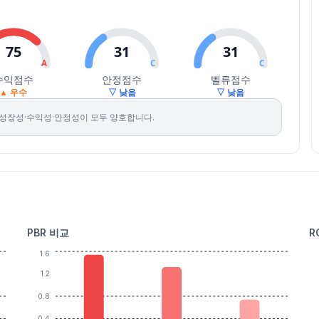
75
31
31
A
C
C
수익점수
안정점수
벨류점수
▲ 우수
▽ 낮음
▽ 낮음
 성장성·수익성·안정성이 모두 양호합니다.
PBR 비교
R
1.6
1.2
0.8
0.4