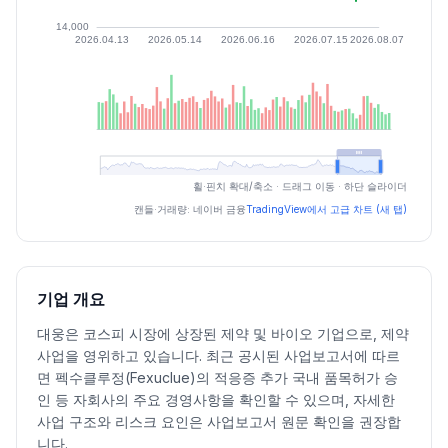
최근 구간 일별 OHLCV (스크린 리더용)
휠·핀치 확대/축소 · 드래그 이동 · 하단 슬라이더
일자
시가
고가
저가
종가
등락률%
거래량
캔들·거래량: 네이버 금융
TradingView에서 고급 차트 (새 탭)
2026.07.06
17600
18110
17100
17600
-0.96
66849
2026.07.07
17600
18420
17500
18200
3.41
85305
2026.07.08
18200
18210
17460
17820
-2.09
115140
기업 개요
2026.07.09
17700
17930
16800
17030
-4.43
93523
대웅은 코스피 시장에 상장된 제약 및 바이오 기업으로, 제약
2026.07.10
17200
17780
16940
17030
0.00
81610
사업을 영위하고 있습니다. 최근 공시된 사업보고서에 따르
2026.07.13
17110
17700
16950
17380
2.06
64609
면 펙수클루정(Fexuclue)의 적응증 추가 국내 품목허가 승
2026.07.14
17400
17500
16310
16400
-5.64
112105
인 등 자회사의 주요 경영사항을 확인할 수 있으며, 자세한
2026.07.15
16840
17000
16390
16670
1.65
58233
사업 구조와 리스크 요인은 사업보고서 원문 확인을 권장합
니다.
2026.07.16
16840
17030
16410
16840
1.02
45787