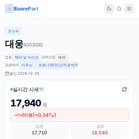
ScorePort
코스피
대웅
A003090
업종
세부산업
제약 및 바이오
제약
관련테마
지주사
코로나19(진단/치료제/백신 개발 등)
결산
2026-12-30
실시간 시세
17,940
원
(
+
0.34
%)
+
60
원
시가
고가
17,710
18,040