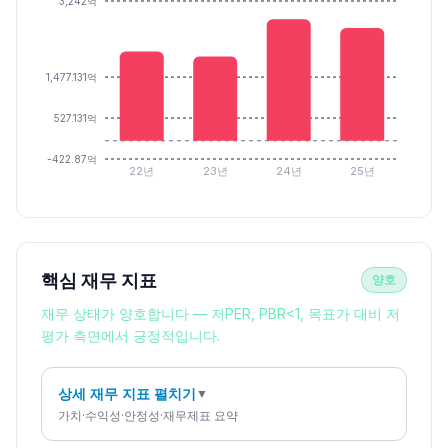
3,242억
1,477.131억
527.131억
-422.87억
22년
23년
24년
25년
핵심 재무 지표
양호
재무 상태가 양호합니다 — 저PER, PBR<1, 목표가 대비 저
평가 측면에서 긍정적입니다.
상세 재무 지표 펼치기
▼
가치·수익성·안정성·재무제표 요약