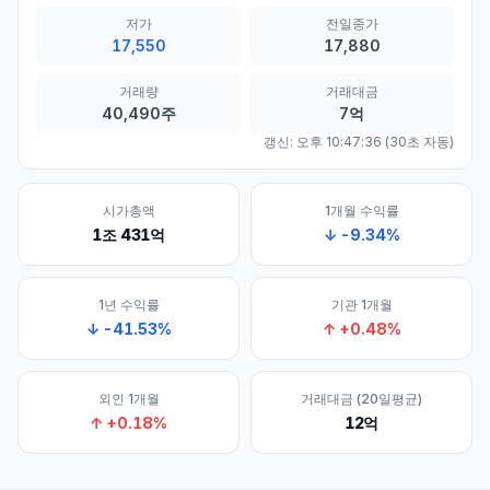
저가
전일종가
17,550
17,880
거래량
거래대금
40,490주
7억
갱신:
오후 10:47:36
(30초 자동)
시가총액
1개월 수익률
1조 431억
↓
-9.34
%
1년 수익률
기관 1개월
↓
-41.53
%
↑
+
0.48
%
외인 1개월
거래대금 (20일평균)
↑
+
0.18
%
12억