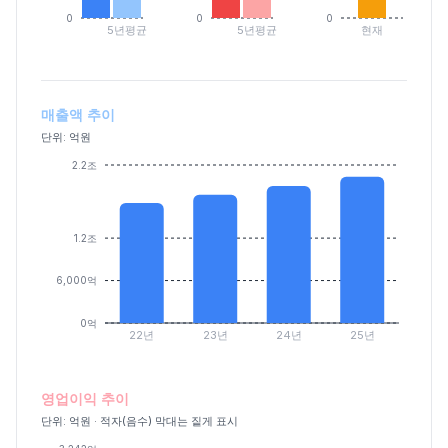
0
0
0
5년평균
5년평균
현재
매출액 추이
단위: 억원
2.2조
1.2조
6,000억
0억
22년
23년
24년
25년
영업이익 추이
단위: 억원 · 적자(음수) 막대는 짙게 표시