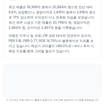
2026.07.20
17100
17120
16010
16010
-4.93
43626
최근 매출은 19,369억 원에서 20,684억 원으로 전년 대비
2026.07.21
15870
16530
15820
16170
1.00
46793
6.8% 성장했으나, 영업이익은 2,819억 원에서 2,618억 원으
로 7.1% 감소하며 수익성이 다소 둔화된 모습을 보였습니다.
2026.07.22
16160
16580
15880
15880
-1.79
50386
최근 재무 스냅샷 기준 매출은 20,796억 원, 영업이익은
2026.07.23
15870
16670
15870
16570
4.35
51109
2,484억 원, 순이익은 2,467억 원을 기록했습니다.
2026.07.24
16210
17300
16210
16930
2.17
39758
대웅은 지주사 및 코로나19 관련 테마와 연관되어 있으며,
2026.07.27
16930
17370
16900
16970
0.24
26994
PER 5.18, PBR 0.77, ROE 14.79%의 밸류에이션 지표를 보
2026.07.28
16790
17260
16280
16630
-2.00
36065
이고 있습니다. 예상가 괴리율이 +86.0%로 나타나 투자 시
2026.07.29
16680
16970
15500
15960
-4.03
81957
해당 지표를 함께 고려할 필요가 있습니다.
2026.07.30
15410
16980
15410
16480
3.26
82696
2026.07.31
16670
16790
15920
16330
-0.91
65570
2026.08.03
16040
16540
15680
16200
-0.80
53170
2026.08.04
16050
17200
16030
17110
5.62
62186
2026.08.05
17030
17580
17030
17070
-0.23
43067
2026.08.06
17220
17880
17090
17880
4.75
37179
2026.08.07
17710
18040
17550
17940
0.34
40490
이 사이트는 쿠팡 파트너스 활동의 일환으로, 이에 따른 일정액의 수수료를 제공받습니다.