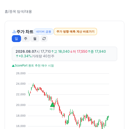
홈
/
종목 탐색
/
대웅
주가 차트
네이버 금융
주가 방향 예측 계산 바로가기
일
주
월
2026.08.07
시
17,710
↑
고
18,040
↓
저
17,550
↑
종
17,940
↑
+0.34%
거래량
40천주
ScorePort 퀀트 추천 매수 시점