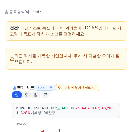
홈
/
종목 탐색
/
리브스메드
점검:
애널리스트 목표가 대비 괴리율이 -123.8%입니다. 단기
고평가·목표가 하향 리스크를 점검하세요.
최근 적자를 기록한 기업입니다.
투자 시 각별한 주의가 필
요합니다.
주가 차트
네이버 금융
주가 방향 예측 계산 바로가기
일
주
월
2026.08.07
시
48,000
↑
고
48,300
↓
저
44,450
↓
종
46,200
↓
-1.28%
거래량
108천주