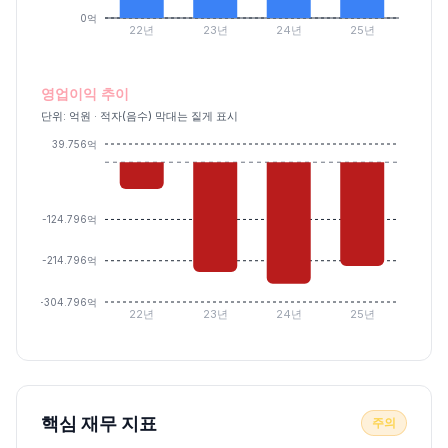
0억
22년
23년
24년
25년
영업이익 추이
단위: 억원 · 적자(음수) 막대는 짙게 표시
39.756억
-124.796억
-214.796억
-304.796억
22년
23년
24년
25년
핵심 재무 지표
주의