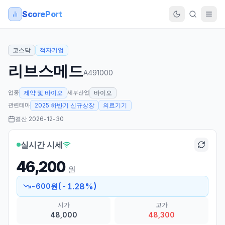
ScorePort
코스닥
적자기업
리브스메드
A491000
업종
세부산업
제약 및 바이오
바이오
관련테마
2025 하반기 신규상장
의료기기
결산
2026-12-30
실시간 시세
46,200
원
(
-1.28
%)
-600
원
시가
고가
48,000
48,300