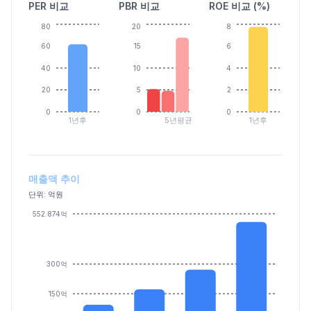
PER 비교
PBR 비교
ROE 비교 (%)
80
20
8
60
15
6
40
10
4
20
5
2
0
0
0
1년후
5년평균
1년후
매출액 추이
단위: 억원
552.874억
300억
150억