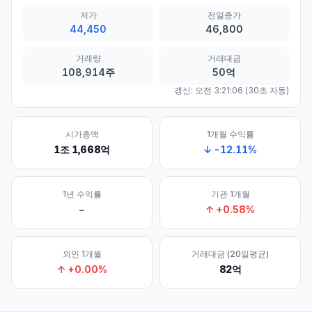
저가
전일종가
44,450
46,800
거래량
거래대금
108,914주
50억
갱신:
오전 3:21:06
(30초 자동)
시가총액
1개월 수익률
1조 1,668억
↓
-12.11
%
1년 수익률
기관 1개월
–
↑
+
0.58
%
외인 1개월
거래대금 (20일평균)
↑
+
0.00
%
82억