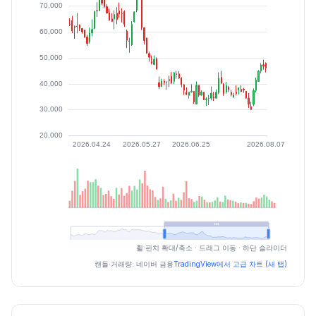
최근 구간 일별 OHLCV (스크린 리더용)
휠·핀치 확대/축소 · 드래그 이동 · 하단 슬라이더
일자
시가
고가
저가
종가
등락률%
거래량
캔들·거래량: 네이버 금융
TradingView에서 고급 차트 (새 탭)
2026.07.06
34350
35700
31800
34500
0.73
166406
2026.07.07
34500
39000
33600
36450
5.65
242972