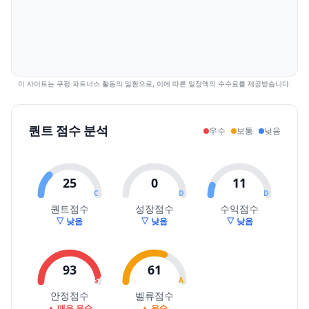
2026.08.03
37450
42450
36750
41400
10.55
302856
2026.08.04
40950
45300
40850
44950
8.57
260236
2026.08.05
44950
48000
44000
47350
5.34
185225
2026.08.06
47400
49300
45500
46800
-1.16
145901
2026.08.07
48000
48300
44450
46200
-1.28
108471
이 사이트는 쿠팡 파트너스 활동의 일환으로, 이에 따른 일정액의 수수료를 제공받습니다.
퀀트 점수 분석
우수
보통
낮음
25
0
11
C
D
D
퀀트점수
성장점수
수익점수
▽ 낮음
▽ 낮음
▽ 낮음
93
61
S
A
안정점수
벨류점수
▲ 매우 우수
▲ 우수