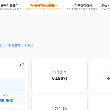
종목기본분석
👑 종목재무심층분석
스마트필터검색
오늘 
별종목 검색·상세 지표
적정주가·외인기관매집평단·평단분석
퀀트·저평가·재무제표 조건검색
오늘 시
장
비만치료제
치매
시가총액
6,186억
저가
35,600
기관 1개월