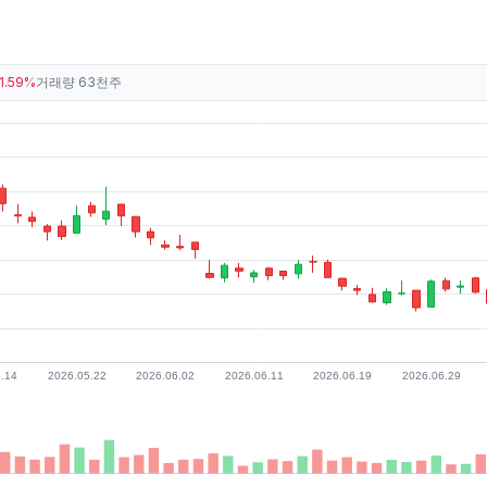
1.59%
거래량
63천주