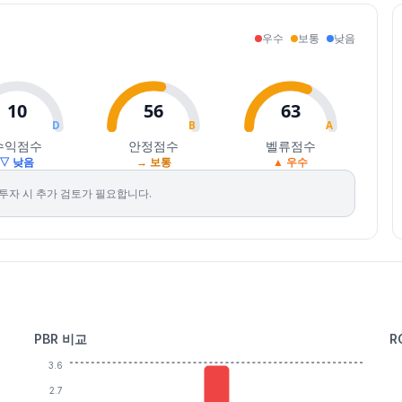
우수
보통
낮음
10
56
63
D
B
A
수익점수
안정점수
벨류점수
▽ 낮음
→ 보통
▲ 우수
투자 시 추가 검토가 필요합니다.
PBR 비교
R
3.6
2.7