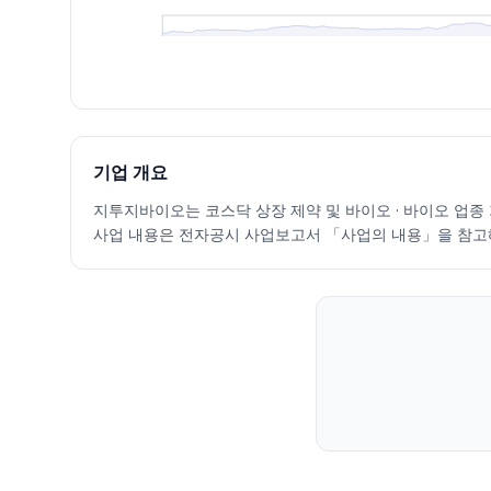
최근 구간 일별 OHLCV (스크린 리더용)
일자
시가
고가
저가
종가
등락률%
거래량
2026.07.06
36900
37250
34550
35600
-4.43
113138
2026.07.07
35400
37250
34700
35500
-0.28
135062
2026.07.08
35000
35100
30800
32050
-9.72
178455
기업 개요
2026.07.09
31350
34800
30300
31600
-1.40
139130
지투지바이오는 코스닥 상장 제약 및 바이오 · 바이오 업종 기업
2026.07.10
30450
33450
30200
32450
2.69
168563
사업 내용은 전자공시 사업보고서 「사업의 내용」을 참고
2026.07.13
32200
35600
31150
31650
-2.47
228272
2026.07.14
30900
31200
29300
30350
-4.11
170128
2026.07.15
31250
33250
31050
32650
7.58
81700
2026.07.16
32200
32750
30500
31300
-4.13
78642
2026.07.20
30200
30900
28950
29100
-7.03
83128
2026.07.21
29000
29600
27500
28300
-2.75
137811
2026.07.22
28600
29800
28050
28150
-0.53
92877
2026.07.23
27900
30350
27850
30300
7.64
126751
2026.07.24
29500
33150
29400
31000
2.31
157790