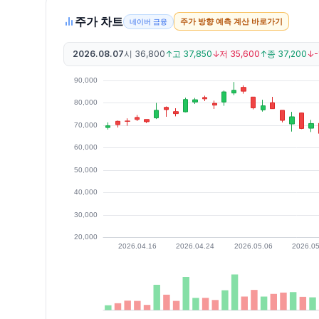
주가 차트
주가 방향 예측 계산 바로가기
네이버 금융
2026.08.07
시
36,800
↑
고
37,850
↓
저
35,600
↑
종
37,200
↓
-