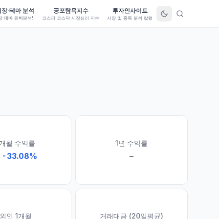
시장·테마 분석
공포탐욕지수
투자인사이트
장·테마 완벽분석!
코스피·코스닥 시장심리 지수
시장 및 종목 분석 칼럼
1개월 수익률
1년 수익률
↓
-33.08
%
–
외인 1개월
거래대금 (20일평균)