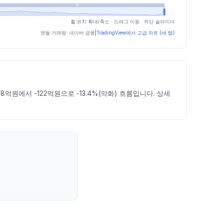
휠·핀치 확대/축소 · 드래그 이동 · 하단 슬라이더
캔들·거래량: 네이버 금융
|
TradingView에서 고급 차트 (새 탭)
억원에서 -122억원으로 -13.4%(악화) 흐름입니다. 상세