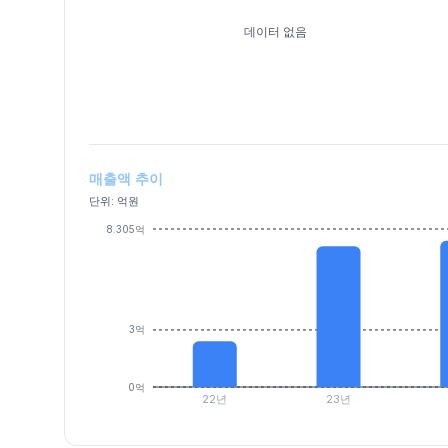
데이터 없음
매출액 추이
단위: 억원
8.305억
3억
0억
22년
23년