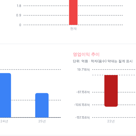
1.8
0.9
0
현재
영업이익 추이
단위: 억원 · 적자(음수) 막대는 짙게 표시
19.716억
-61.156억
-106.156억
-151.156억
24년
25년
22년