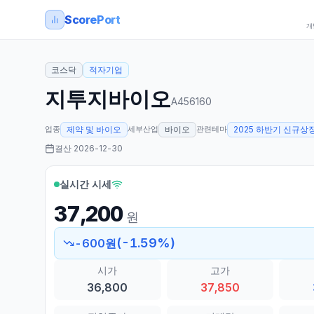
ScorePort
개
코스닥
적자기업
지투지바이오
A456160
업종
세부산업
관련테마
제약 및 바이오
바이오
2025 하반기 신규상
결산
2026-12-30
실시간 시세
37,200
원
(
-1.59
%)
-600
원
시가
고가
36,800
37,850