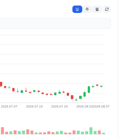
일
주
월