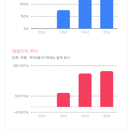
300억
150억
0억
22년
23년
24년
25년
영업이익 추이
단위: 억원 · 적자(음수) 막대는 짙게 표시
382.007억
100.173억
-49.827억
22년
23년
24년
25년