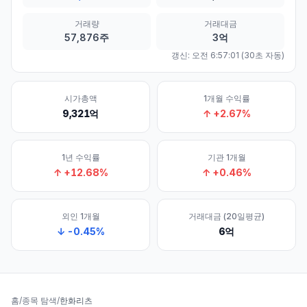
거래량
거래대금
57,876주
3억
갱신:
오전 6:57:01
(30초 자동)
시가총액
1개월 수익률
9,321억
↑
+
2.67
%
1년 수익률
기관 1개월
↑
+
12.68
%
↑
+
0.46
%
외인 1개월
거래대금 (20일평균)
↓
-0.45
%
6억
홈
/
종목 탐색
/
한화리츠