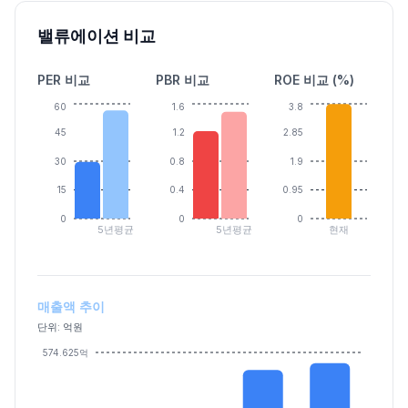
밸류에이션 비교
PER 비교
PBR 비교
ROE 비교 (%)
60
1.6
3.8
45
1.2
2.85
30
0.8
1.9
15
0.4
0.95
0
0
0
5년평균
5년평균
현재
매출액 추이
단위: 억원
574.625억