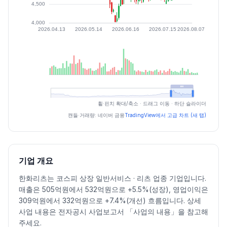
최근 구간 일별 OHLCV (스크린 리더용)
휠·핀치 확대/축소 · 드래그 이동 · 하단 슬라이더
일자
시가
고가
저가
종가
등락률%
거래량
캔들·거래량: 네이버 금융
TradingView에서 고급 차트 (새 탭)
2026.07.06
4650
4900
4600
4855
4.41
127046
2026.07.07
4855
5010
4650
4950
1.96
152076
2026.07.08
4950
5040
4755
4845
-2.12
80963
기업 개요
2026.07.09
4795
5000
4660
4660
-3.82
125676
한화리츠는 코스피 상장 일반서비스 · 리츠 업종 기업입니다.
2026.07.10
4660
4815
4660
4740
1.72
52921
매출은 505억원에서 532억원으로 +5.5%(성장), 영업이익은
2026.07.13
4740
4890
4635
4670
-1.48
124433
309억원에서 332억원으로 +7.4%(개선) 흐름입니다. 상세
2026.07.14
4670
4785
4615
4620
-1.07
76584
사업 내용은 전자공시 사업보고서 「사업의 내용」을 참고해
2026.07.15
4665
4845
4620
4655
0.76
106094
주세요.