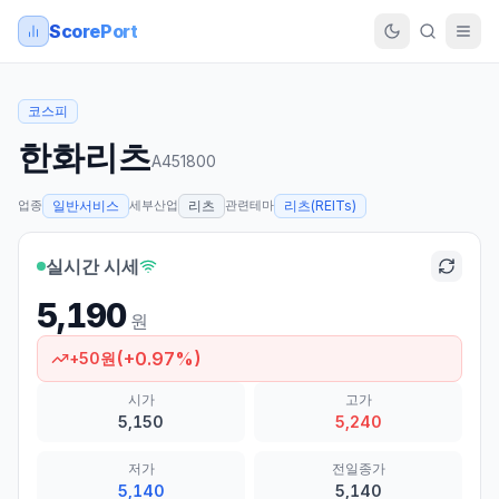
ScorePort
코스피
한화리츠
A451800
업종
세부산업
관련테마
일반서비스
리츠
리츠(REITs)
실시간 시세
5,190
원
(
+
0.97
%)
+
50
원
시가
고가
5,150
5,240
저가
전일종가
5,140
5,140