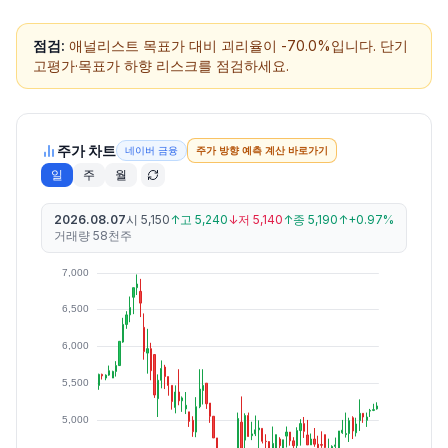
점검:
애널리스트 목표가 대비 괴리율이 -70.0%입니다. 단기
고평가·목표가 하향 리스크를 점검하세요.
주가 차트
네이버 금융
주가 방향 예측 계산 바로가기
일
주
월
2026.08.07
시
5,150
↑
고
5,240
↓
저
5,140
↑
종
5,190
↑
+0.97%
거래량
58천주