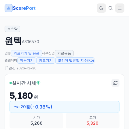
ScorePort
코스닥
원텍
A336570
업종
세부산업
의료기기 및 용품
의료용품
관련테마
미용기기
의료기기
코리아 밸류업 지수(Korea Value-up Index)
결산
2026-12-30
실시간 시세
5,180
원
(
-0.38
%)
-20
원
시가
고가
5,260
5,320