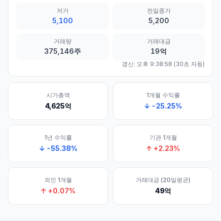
저가
전일종가
5,100
5,200
거래량
거래대금
375,146주
19억
갱신:
오후 9:38:58
(30초 자동)
시가총액
1개월 수익률
4,625억
↓
-25.25
%
1년 수익률
기관 1개월
↓
-55.38
%
↑
+
2.23
%
외인 1개월
거래대금 (20일평균)
↑
+
0.07
%
49억