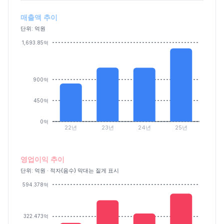
매출액 추이
단위: 억원
1,693.85억
900억
450억
0억
22년
23년
24년
25년
영업이익 추이
단위: 억원 · 적자(음수) 막대는 짙게 표시
594.378억
322.473억