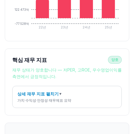
122.473억
-77.528억
22년
23년
24년
25년
핵심 재무 지표
양호
재무 상태가 양호합니다 — 저PER, 고ROE, 우수영업이익률
측면에서 긍정적입니다.
상세 재무 지표 펼치기
▼
가치·수익성·안정성·재무제표 요약