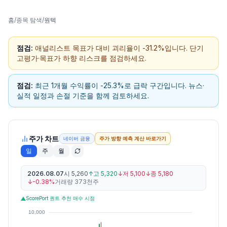
홈
/
종목 탐색
/
원텍
점검:
애널리스트 목표가 대비 괴리율이 -31.2%입니다. 단기
고평가·목표가 하향 리스크를 점검하세요.
점검:
최근 1개월 수익률이 -25.3%로 급락 구간입니다. 뉴스·
실적 일정과 손절 기준을 함께 검토하세요.
주가 차트
네이버 금융
주가 방향 예측 계산 바로가기
일
주
월
2026.08.07
시
5,260
↑
고
5,320
↓
저
5,100
↓
종
5,180
↓
-0.38%
거래량
373천주
ScorePort 퀀트 추천 매수 시점