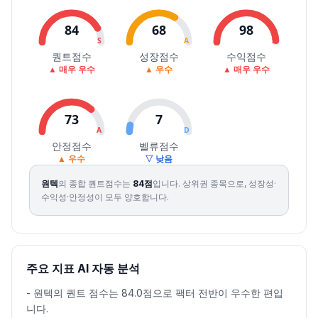
2026.08.04
4885
5210
4885
5210
7.20
650828
84
68
98
2026.08.05
5300
5300
5160
5230
0.38
586650
S
A
S
2026.08.06
5230
5310
5100
5200
-0.57
432215
퀀트점수
성장점수
수익점수
▲ 매우 우수
▲ 우수
▲ 매우 우수
2026.08.07
5260
5320
5100
5180
-0.38
373318
73
7
A
D
안정점수
벨류점수
▲ 우수
▽ 낮음
원텍
의 종합 퀀트점수는
84
점
입니다.
상위권 종목으로, 성장성·
수익성·안정성이 모두 양호합니다.
주요 지표 AI 자동 분석
-
원텍의 퀀트 점수는 84.0점으로 팩터 전반이 우수한 편입
니다.