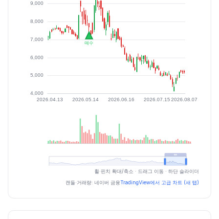
최근 구간 일별 OHLCV (스크린 리더용)
휠·핀치 확대/축소 · 드래그 이동 · 하단 슬라이더
일자
시가
고가
저가
종가
등락률%
거래량
캔들·거래량: 네이버 금융
TradingView에서 고급 차트 (새 탭)
2026.07.06
6130
6130
5730
5800
-4.92
740225
2026.07.07
5670
6060
5670
5810
0.17
893371