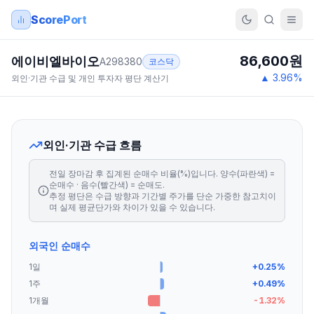
ScorePort
86,600
원
에이비엘바이오
A298380
코스닥
▲
3.96
%
외인·기관 수급 및 개인 투자자 평단 계산기
외인·기관 수급 흐름
전일 장마감 후 집계된 순매수 비율(%)입니다. 양수(파란색) =
순매수 · 음수(빨간색) = 순매도.
추정 평단은 수급 방향과 기간별 주가를 단순 가중한 참고치이
며 실제 평균단가와 차이가 있을 수 있습니다.
외국인 순매수
1일
+
0.25
%
1주
+
0.49
%
1개월
-1.32
%