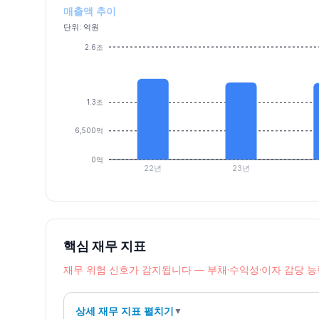
매출액 추이
단위: 억원
2.6조
1.3조
6,500억
0억
22년
23년
핵심 재무 지표
재무 위험 신호가 감지됩니다 — 부채·수익성·이자 감당 
상세 재무 지표 펼치기
▼