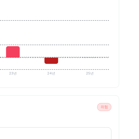
23년
24년
25년
위험