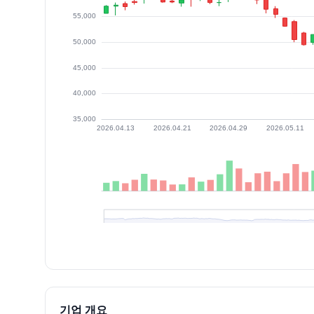
최근 구간 일별 OHLCV (스크린 리더용)
일자
시가
고가
저가
종가
등락률%
거래량
2026.07.06
42050
42950
41150
42700
1.91
51956
2026.07.07
42750
43250
41350
42950
0.59
53099
2026.07.08
42300
42550
39550
40600
-5.47
60604
기업 개요