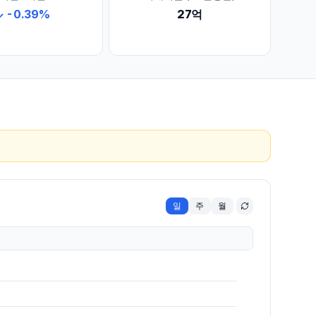
↓
-0.39
%
27억
일
주
월