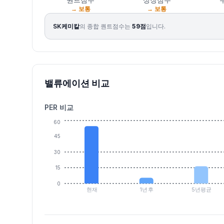
2026.08.04
39400
42500
39400
42400
6.80
57386
→ 보통
→ 보통
2026.08.05
42000
43200
41650
41900
-1.18
46008
SK케미칼
의 종합 퀀트점수는
59
점
입니다.
2026.08.06
41950
43500
41900
42700
1.91
57904
2026.08.07
42600
43750
42550
43650
2.22
41321
밸류에이션 비교
PER 비교
60
45
30
15
0
현재
1년후
5년평균