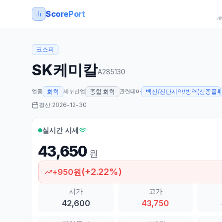
ScorePort
개
코스피
SK케미칼
A285130
업종
세부산업
관련테마
화학
종합 화학
백신/진단시약/방역(신종플루, 
결산
2026-12-30
실시간 시세
43,650
원
(
+
2.22
%)
+
950
원
시가
고가
42,600
43,750