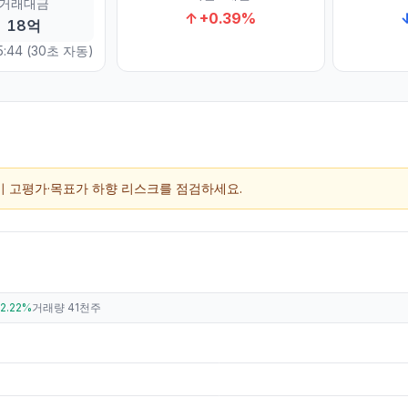
거래대금
↑
+
0.39
%
18억
5:44
(30초 자동)
단기 고평가·목표가 하향 리스크를 점검하세요.
2.22%
거래량
41천주