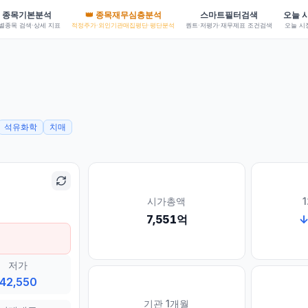
종목기본분석
👑 종목재무심층분석
스마트필터검색
오늘 
별종목 검색·상세 지표
적정주가·외인기관매집평단·평단분석
퀀트·저평가·재무제표 조건검색
오늘 시
AI 등)
석유화학
치매
시가총액
7,551억
저가
42,550
기관 1개월