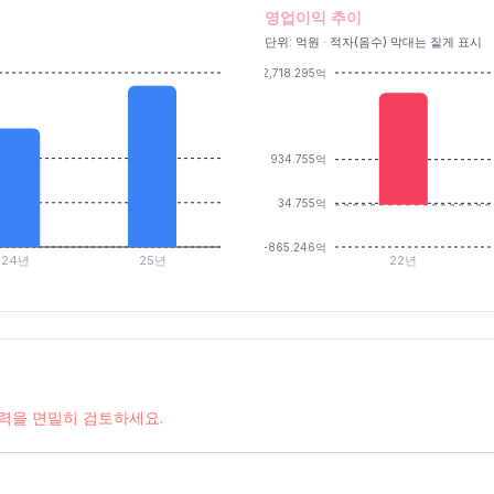
영업이익 추이
단위: 억원 · 적자(음수) 막대는 짙게 표시
2,718.295억
934.755억
34.755억
-865.246억
24년
25년
22년
능력을 면밀히 검토하세요.