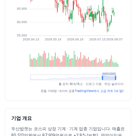
최근 구간 일별 OHLCV (스크린 리더용)
휠·핀치 확대/축소 · 드래그 이동 · 하단 슬라이더
일자
시가
고가
저가
종가
등락률%
거래량
캔들·거래량: 네이버 금융
TradingView에서 고급 차트 (새 탭)
2026.07.06
64200
66200
63400
65000
0.93
198405
2026.07.07
65000
66300
63000
64800
-0.31
225571
2026.07.08
64200
64300
60300
61400
-5.25
243009
기업 개요
2026.07.09
63000
63200
58300
60100
-2.12
299733
두산밥캣는 코스피 상장 기계 · 기계 업종 기업입니다. 매출은
2026.07.10
61300
64000
60700
62900
4.66
123145
85,512억원에서 87,919억원으로 +2.8%(보합), 영업이익은