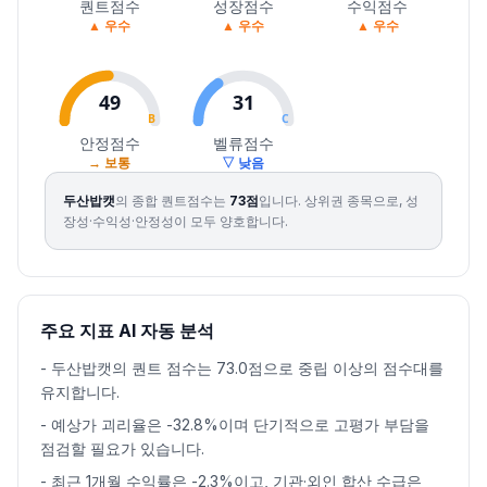
2026.08.06
64300
65200
62600
64000
-0.47
110574
퀀트점수
성장점수
수익점수
▲ 우수
▲ 우수
▲ 우수
2026.08.07
63400
63900
62200
63600
-0.62
78963
49
31
B
C
안정점수
벨류점수
→ 보통
▽ 낮음
두산밥캣
의 종합 퀀트점수는
73
점
입니다.
상위권 종목으로, 성
장성·수익성·안정성이 모두 양호합니다.
주요 지표 AI 자동 분석
-
두산밥캣의 퀀트 점수는 73.0점으로 중립 이상의 점수대를
유지합니다.
-
예상가 괴리율은 -32.8%이며 단기적으로 고평가 부담을
점검할 필요가 있습니다.
-
최근 1개월 수익률은 -2.3%이고, 기관·외인 합산 수급은