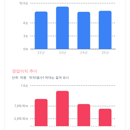
10.5조
6조
3조
0억
22년
23년
24년
25년
영업이익 추이
단위: 억원 · 적자(음수) 막대는 짙게 표시
1.6조
7,915.15억
2,915.15억