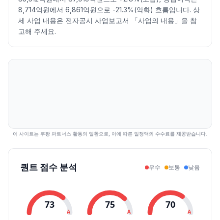
2026.07.13
63300
64000
60500
61600
-2.07
142894
8,714억원에서 6,861억원으로 -21.3%(악화) 흐름입니다. 상
2026.07.14
62800
63700
60700
63200
2.60
269738
세 사업 내용은 전자공시 사업보고서 「사업의 내용」을 참
2026.07.15
63800
64700
62500
63100
-0.16
173175
고해 주세요.
2026.07.16
63700
66400
63100
64300
1.90
226072
2026.07.20
64200
64200
59600
59800
-7.00
104452
2026.07.21
60100
61900
59600
60700
1.51
121959
2026.07.22
62300
65500
62200
63700
4.94
147948
2026.07.23
63800
69300
63800
69300
8.79
237176
2026.07.24
65900
65900
61200
62400
-9.96
233499
2026.07.27
63100
64200
62500
64200
2.88
153030
2026.07.28
63200
63200
59600
60400
-5.92
178069
이 사이트는 쿠팡 파트너스 활동의 일환으로, 이에 따른 일정액의 수수료를 제공받습니다.
2026.07.29
60800
61500
56200
58400
-3.31
253837
2026.07.30
56600
59600
56600
57600
-1.37
365500
퀀트 점수 분석
우수
보통
낮음
2026.07.31
58800
60100
57900
59800
3.82
168564
2026.08.03
59300
61000
58700
60400
1.00
137817
2026.08.04
59900
62700
59900
62700
3.81
121080
73
75
70
2026.08.05
63400
65500
63300
64300
2.55
153183
A
A
A