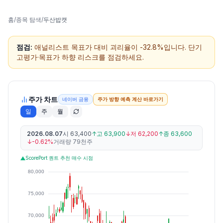
홈
/
종목 탐색
/
두산밥캣
점검:
애널리스트 목표가 대비 괴리율이 -32.8%입니다. 단기
고평가·목표가 하향 리스크를 점검하세요.
주가 차트
네이버 금융
주가 방향 예측 계산 바로가기
일
주
월
2026.08.07
시
63,400
↑
고
63,900
↓
저
62,200
↑
종
63,600
↓
-0.62%
거래량
79천주
ScorePort 퀀트 추천 매수 시점