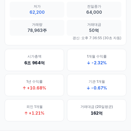
저가
전일종가
62,200
64,000
거래량
거래대금
78,963주
50억
갱신:
오후 7:36:55
(30초 자동)
시가총액
1개월 수익률
6조 964억
↓
-2.32
%
1년 수익률
기관 1개월
↑
+
10.68
%
↓
-0.67
%
외인 1개월
거래대금 (20일평균)
↑
+
1.21
%
162억