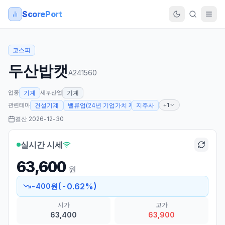
ScorePort
코스피
두산밥캣
A241560
업종
세부산업
기계
기계
관련테마
+1
건설기계
밸류업(24년 기업가치 제고계획 발표)
지주사
결산
2026-12-30
실시간 시세
63,600
원
(
-0.62
%)
-400
원
시가
고가
63,400
63,900