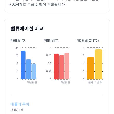
+0.54%로 수급 유입이 관찰됩니다.
밸류에이션 비교
PER 비교
PBR 비교
ROE 비교 (%)
16
1
8
12
0.75
6
8
0.5
4
4
0.25
2
0
0
0
5년평균
5년평균
현재
1년후
매출액 추이
단위: 억원