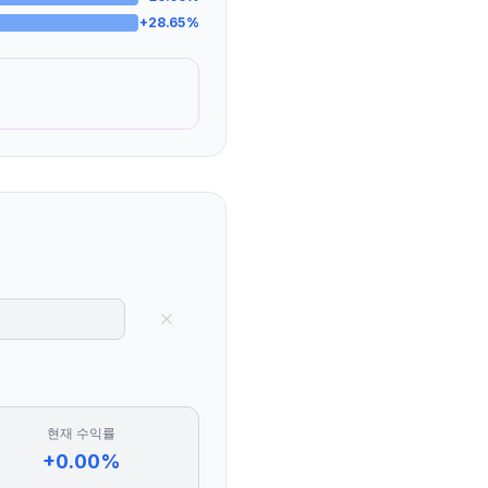
+
28.65
%
현재 수익률
+0.00%