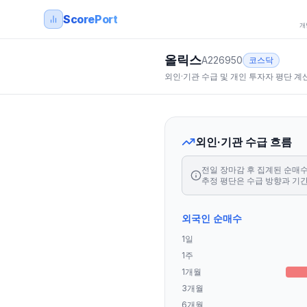
ScorePort
개
올릭스
A226950
코스닥
외인·기관 수급 및 개인 투자자 평단 계
외인·기관 수급 흐름
전일 장마감 후 집계된 순매수 
추정 평단은 수급 방향과 기
외국인 순매수
1일
1주
1개월
3개월
6개월