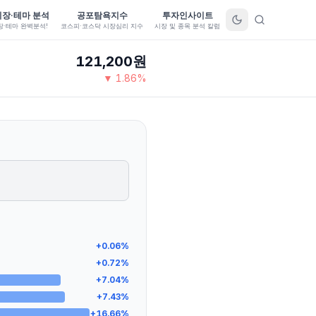
시장·테마 분석
공포탐욕지수
투자인사이트
장·테마 완벽분석!
코스피·코스닥 시장심리 지수
시장 및 종목 분석 칼럼
121,200
원
▼
1.86
%
+
0.06
%
+
0.72
%
+
7.04
%
+
7.43
%
+
16.66
%