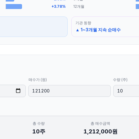
+
3.78
%
12개월
기관
동향
▲ 1~3개월 지속 순매수
매수가 (원)
수량 (주)
총 수량
총 매수금액
10
주
1,212,000
원