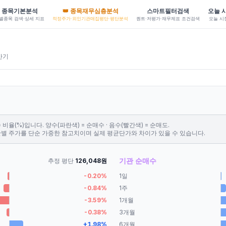
종목기본분석
👑 종목재무심층분석
스마트필터검색
오늘 
별종목 검색·상세 지표
적정주가·외인기관매집평단·평단분석
퀀트·저평가·재무제표 조건검색
오늘 시
산기
비율(%)입니다. 양수(파란색) = 순매수 · 음수(빨간색) = 순매도.
간별 주가를 단순 가중한 참고치이며 실제 평균단가와 차이가 있을 수 있습니다.
기관 순매수
추정 평단
126,048
원
-0.20
%
1일
-0.84
%
1주
-3.59
%
1개월
-0.38
%
3개월
+
1.98
%
6개월