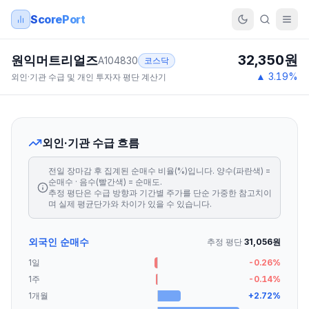
ScorePort
32,350
원
원익머트리얼즈
A104830
코스닥
▲
3.19
%
외인·기관 수급 및 개인 투자자 평단 계산기
외인·기관 수급 흐름
전일 장마감 후 집계된 순매수 비율(%)입니다. 양수(파란색) =
순매수 · 음수(빨간색) = 순매도.
추정 평단은 수급 방향과 기간별 주가를 단순 가중한 참고치이
며 실제 평균단가와 차이가 있을 수 있습니다.
외국인 순매수
추정 평단
31,056
원
1일
-0.26
%
1주
-0.14
%
1개월
+
2.72
%