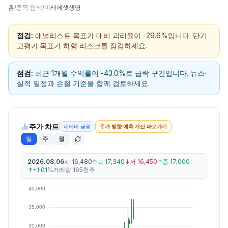
홈
/
종목 탐색
/
미래에셋생명
점검:
애널리스트 목표가 대비 괴리율이 -29.6%입니다. 단기
고평가·목표가 하향 리스크를 점검하세요.
점검:
최근 1개월 수익률이 -43.0%로 급락 구간입니다. 뉴스·
실적 일정과 손절 기준을 함께 검토하세요.
주가 차트
네이버 금융
주가 방향 예측 계산 바로가기
일
주
월
2026.08.06
시
16,480
↑
고
17,340
↓
저
16,450
↑
종
17,000
↑
+1.01%
거래량
165천주