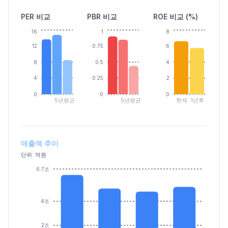
PER 비교
PBR 비교
ROE 비교 (%)
16
1
8
12
0.75
6
8
0.5
4
4
0.25
2
0
0
0
5년평균
5년평균
현재
1년후
매출액 추이
단위: 억원
6.7조
4조
2조