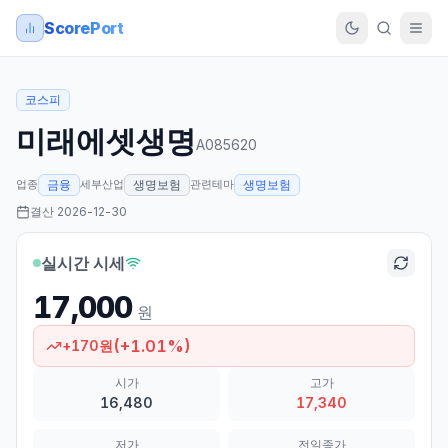
ScorePort
코스피
미래에셋생명
A085620
업종
세부산업
관련테마
금융
생명보험
생명보험
결산
2026-12-30
실시간 시세
17,000
원
(
+
1.01
%)
+
170
원
시가
고가
16,480
17,340
저가
전일종가