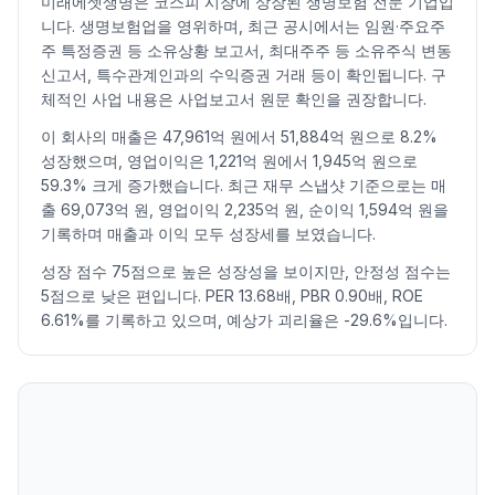
미래에셋생명은 코스피 시장에 상장된 생명보험 전문 기업입
2026.07.09
17000
17800
16350
16730
-2.51
276779
니다. 생명보험업을 영위하며, 최근 공시에서는 임원·주요주
2026.07.10
16890
18700
16740
18320
9.50
261890
주 특정증권 등 소유상황 보고서, 최대주주 등 소유주식 변동
2026.07.13
18140
18470
16510
16650
-9.12
234551
신고서, 특수관계인과의 수익증권 거래 등이 확인됩니다. 구
2026.07.14
16430
16560
15500
16130
-3.12
282980
체적인 사업 내용은 사업보고서 원문 확인을 권장합니다.
2026.07.15
16500
17210
16500
17000
5.39
199945
이 회사의 매출은 47,961억 원에서 51,884억 원으로 8.2%
2026.07.16
17000
17280
16500
16760
-1.41
157088
성장했으며, 영업이익은 1,221억 원에서 1,945억 원으로
2026.07.20
16010
16420
15480
15700
-6.32
147597
59.3% 크게 증가했습니다. 최근 재무 스냅샷 기준으로는 매
출 69,073억 원, 영업이익 2,235억 원, 순이익 1,594억 원을
2026.07.21
15600
16020
15270
15930
1.46
89943
기록하며 매출과 이익 모두 성장세를 보였습니다.
2026.07.22
16040
16650
15610
15640
-1.82
132087
2026.07.23
15640
16490
15580
16340
4.48
111254
성장 점수 75점으로 높은 성장성을 보이지만, 안정성 점수는
5점으로 낮은 편입니다. PER 13.68배, PBR 0.90배, ROE
2026.07.24
16300
16500
15540
15900
-2.69
109723
6.61%를 기록하고 있으며, 예상가 괴리율은 -29.6%입니다.
2026.07.27
16000
16650
15800
16400
3.14
75297
2026.07.28
16350
16350
14920
14930
-8.96
155073
2026.07.29
14860
15310
12910
14130
-5.36
252821
2026.07.30
13610
14660
13610
14260
0.92
141024
2026.07.31
14930
15630
14790
15490
8.63
141826
2026.08.03
15510
15630
14910
15030
-2.97
94794