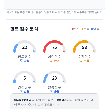
2026.08.04
14900
15500
14760
15180
1.00
97251
2026.08.05
15510
16990
15510
16830
10.87
260078
이 사이트는 쿠팡 파트너스 활동의 일환으로, 이에 따른 일정액의 수수료를 제공받습니다.
2026.08.06
16480
17340
16450
17000
1.01
165035
퀀트 점수 분석
우수
보통
낮음
22
75
58
C
A
B
퀀트점수
성장점수
수익점수
▽ 낮음
▲ 우수
→ 보통
5
23
D
C
안정점수
벨류점수
▽ 낮음
▽ 낮음
미래에셋생명
의 종합 퀀트점수는
22
점
입니다.
종합 점수가 낮
아 투자 시 추가 검토가 필요합니다.