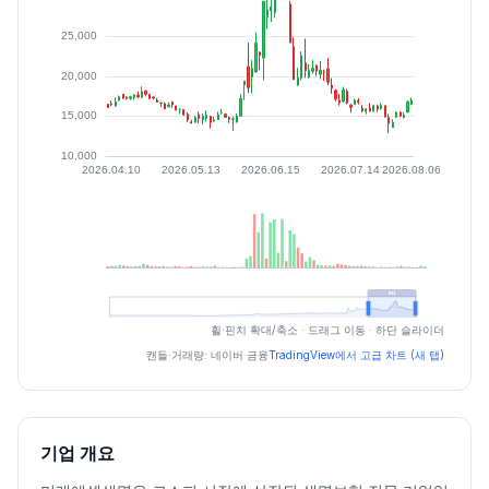
최근 구간 일별 OHLCV (스크린 리더용)
휠·핀치 확대/축소 · 드래그 이동 · 하단 슬라이더
일자
시가
고가
저가
종가
등락률%
거래량
캔들·거래량: 네이버 금융
TradingView에서 고급 차트 (새 탭)
2026.07.03
20550
20850
19410
20500
-1.20
278303
2026.07.06
20950
22300
18900
19280
-5.95
554570
2026.07.07
18900
19770
17840
18540
-3.84
449872
기업 개요
2026.07.08
18240
18410
16860
17160
-7.44
384496