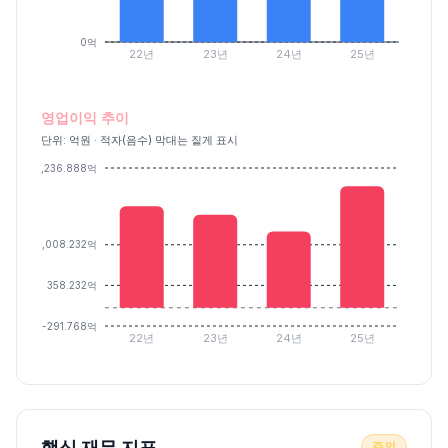
0억
22년
23년
24년
25년
영업이익 추이
단위: 억원 · 적자(음수) 막대는 짙게 표시
2,236.888억
1,008.232억
358.232억
-291.768억
22년
23년
24년
25년
핵심 재무 지표
주의