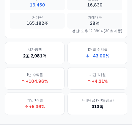
16,450
16,830
거래량
거래대금
165,182주
28억
갱신:
오후 12:38:14
(30초 자동)
시가총액
1개월 수익률
2조 2,981억
↓
-43.00
%
1년 수익률
기관 1개월
↑
+
104.96
%
↑
+
4.21
%
외인 1개월
거래대금 (20일평균)
↑
+
5.36
%
313억