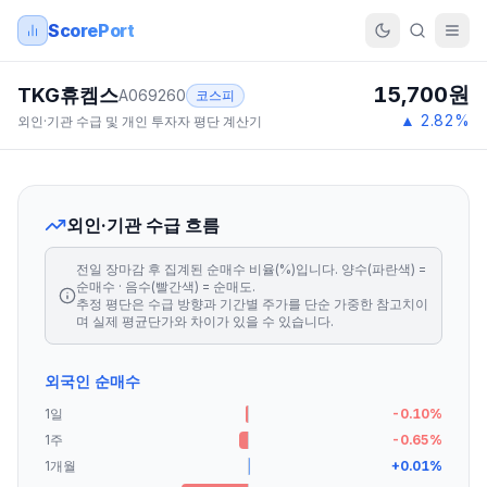
ScorePort
15,700
원
TKG휴켐스
A069260
코스피
▲
2.82
%
외인·기관 수급 및 개인 투자자 평단 계산기
외인·기관 수급 흐름
전일 장마감 후 집계된 순매수 비율(%)입니다. 양수(파란색) =
순매수 · 음수(빨간색) = 순매도.
추정 평단은 수급 방향과 기간별 주가를 단순 가중한 참고치이
며 실제 평균단가와 차이가 있을 수 있습니다.
외국인 순매수
1일
-0.10
%
1주
-0.65
%
1개월
+
0.01
%