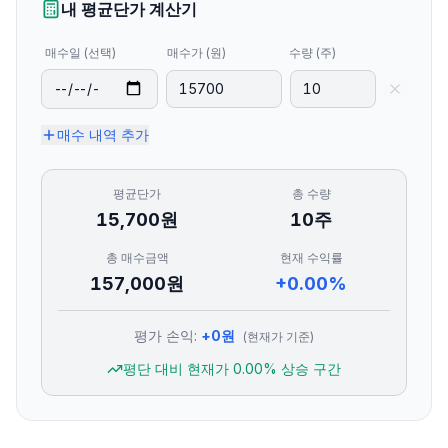
내 평균단가 계산기
매수일 (선택)
매수가 (원)
수량 (주)
매수 내역 추가
평균단가
총 수량
15,700
원
10
주
총 매수금액
현재 수익률
157,000
원
+0.00%
평가 손익:
+
0
원
(현재가 기준)
평단 대비 현재가
0.00
% 상승 구간