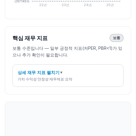
-297.145억
22년
23년
24년
25년
핵심 재무 지표
보통
보통 수준입니다 — 일부 긍정적 지표(저PER, PBR<1)가 있
으나 추가 확인이 필요합니다.
상세 재무 지표 펼치기
▼
가치·수익성·안정성·재무제표 요약