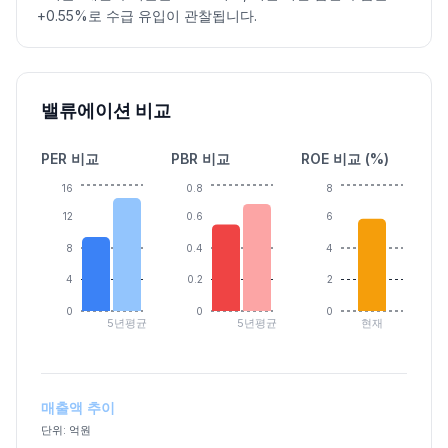
+0.55%로 수급 유입이 관찰됩니다.
밸류에이션 비교
PER 비교
PBR 비교
ROE 비교 (%)
16
0.8
8
12
0.6
6
8
0.4
4
4
0.2
2
0
0
0
5년평균
5년평균
현재
매출액 추이
단위: 억원