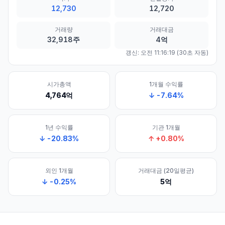
12,730
12,720
거래량
거래대금
32,918주
4억
갱신:
오전 11:16:19
(30초 자동)
시가총액
1개월 수익률
4,764억
↓
-7.64
%
1년 수익률
기관 1개월
↓
-20.83
%
↑
+
0.80
%
외인 1개월
거래대금 (20일평균)
↓
-0.25
%
5억