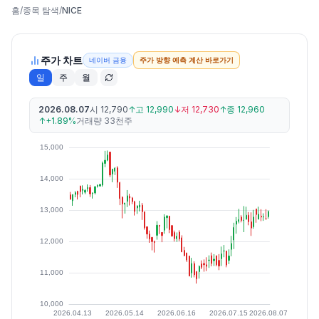
홈
/
종목 탐색
/
NICE
주가 차트
네이버 금융
주가 방향 예측 계산 바로가기
일
주
월
2026.08.07
시
12,790
↑
고
12,990
↓
저
12,730
↑
종
12,960
↑
+1.89%
거래량
33천주