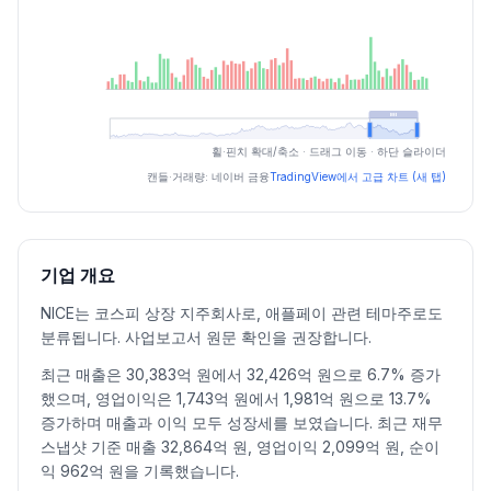
최근 구간 일별 OHLCV (스크린 리더용)
휠·핀치 확대/축소 · 드래그 이동 · 하단 슬라이더
일자
시가
고가
저가
종가
등락률%
거래량
캔들·거래량: 네이버 금융
TradingView에서 고급 차트 (새 탭)
2026.07.06
11550
11650
11210
11300
-0.96
20876
2026.07.07
11390
11600
11220
11440
1.24
33119
2026.07.08
11550
11550
11210
11260
-1.57
15537
기업 개요
2026.07.09
11400
11600
11090
11220
-0.36
43677
NICE는 코스피 상장 지주회사로, 애플페이 관련 테마주로도
2026.07.10
11450
11840
11220
11610
3.48
28090
분류됩니다. 사업보고서 원문 확인을 권장합니다.
2026.07.13
11700
11890
11500
11700
0.78
29243
최근 매출은 30,383억 원에서 32,426억 원으로 6.7% 증가
2026.07.14
11700
11700
11180
11250
-3.85
28675
했으며, 영업이익은 1,743억 원에서 1,981억 원으로 13.7%
2026.07.15
11400
11750
11280
11540
2.58
31844
증가하며 매출과 이익 모두 성장세를 보였습니다. 최근 재무
2026.07.16
11750
12180
11530
11940
3.47
43982
스냅샷 기준 매출 32,864억 원, 영업이익 2,099억 원, 순이
2026.07.20
12050
12600
11760
12450
4.27
156649
익 962억 원을 기록했습니다.