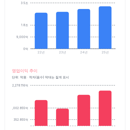
3.5조
1.8조
9,000억
0억
22년
23년
24년
25년
영업이익 추이
단위: 억원 · 적자(음수) 막대는 짙게 표시
2,278.116억
1,002.855억
352.855억