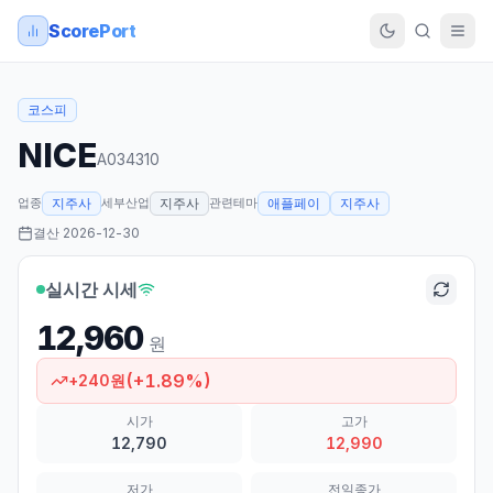
ScorePort
코스피
NICE
A034310
업종
세부산업
관련테마
지주사
지주사
애플페이
지주사
결산
2026-12-30
실시간 시세
12,960
원
(
+
1.89
%)
+
240
원
시가
고가
12,790
12,990
저가
전일종가