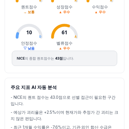
B
A
A
퀀트점수
성장점수
수익점수
→ 보통
▲ 우수
▲ 우수
10
61
D
A
안정점수
벨류점수
▽ 낮음
▲ 우수
NICE
의 종합 퀀트점수는
43
점
입니다.
주요 지표 AI 자동 분석
-
NICE의 퀀트 점수는 43.0점으로 선별 접근이 필요한 구간
입니다.
-
예상가 괴리율은 +2.5%이며 현재가와 추정가 간 괴리는 크
지 않은 편입니다.
-
최근 1개월 수익률은 -7.6%이고, 기관·외인 합산 수급은