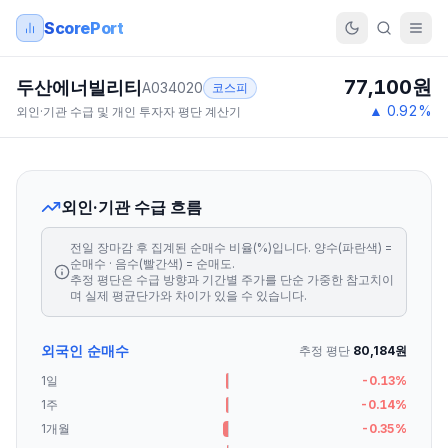
ScorePort
77,100
원
두산에너빌리티
A034020
코스피
▲
0.92
%
외인·기관 수급 및 개인 투자자 평단 계산기
외인·기관 수급 흐름
전일 장마감 후 집계된 순매수 비율(%)입니다. 양수(파란색) =
순매수 · 음수(빨간색) = 순매도.
추정 평단은 수급 방향과 기간별 주가를 단순 가중한 참고치이
며 실제 평균단가와 차이가 있을 수 있습니다.
외국인 순매수
추정 평단
80,184
원
1일
-0.13
%
1주
-0.14
%
1개월
-0.35
%