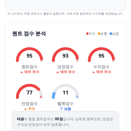
2026.08.05
23200
23650
22850
23600
4.42
73916
2026.08.06
23650
23800
22600
23100
-2.12
50224
이 사이트는 쿠팡 파트너스 활동의 일환으로, 이에 따른 일정액의 수수료를 제공받습니다.
퀀트 점수 분석
우수
보통
낮음
95
93
95
S
S
S
퀀트점수
성장점수
수익점수
▲ 매우 우수
▲ 매우 우수
▲ 매우 우수
77
11
A
D
안정점수
벨류점수
▲ 우수
▽ 낮음
태광
의 종합 퀀트점수는
95
점
입니다.
상위권 종목으로, 성장성·
수익성·안정성이 모두 양호합니다.