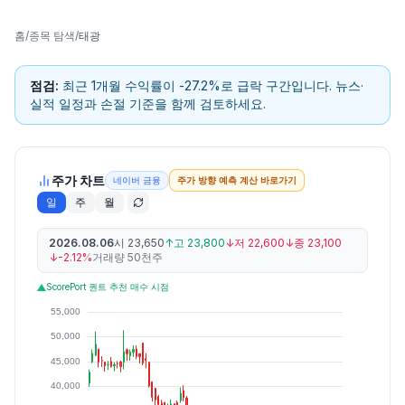
홈
/
종목 탐색
/
태광
점검:
최근 1개월 수익률이 -27.2%로 급락 구간입니다. 뉴스·
실적 일정과 손절 기준을 함께 검토하세요.
주가 차트
네이버 금융
주가 방향 예측 계산 바로가기
일
주
월
2026.08.06
시
23,650
↑
고
23,800
↓
저
22,600
↓
종
23,100
↓
-2.12%
거래량
50천주
ScorePort 퀀트 추천 매수 시점