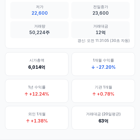
저가
전일종가
22,600
23,600
거래량
거래대금
50,224주
12억
갱신:
오전 11:31:05
(30초 자동)
시가총액
1개월 수익률
6,014억
↓
-27.20
%
1년 수익률
기관 1개월
↑
+
12.24
%
↑
+
0.78
%
외인 1개월
거래대금 (20일평균)
↑
+
1.38
%
63억