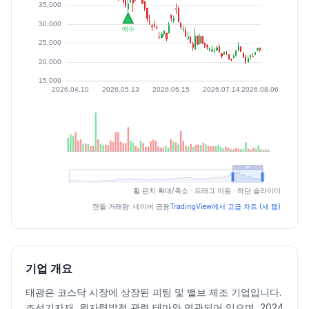
최근 구간 일별 OHLCV (스크린 리더용)
휠·핀치 확대/축소 · 드래그 이동 · 하단 슬라이더
일자
시가
고가
저가
종가
등락률%
거래량
캔들·거래량: 네이버 금융
TradingView에서 고급 차트 (새 탭)
2026.07.03
24950
25150
23700
24350
-2.21
176308
2026.07.06
24350
24700
23200
24000
-1.44
193484
2026.07.07
23300
23900
22750
23550
-1.87
184721
기업 개요
2026.07.08
22850
24400
22650
23200
-1.49
224979
태광은 코스닥 시장에 상장된 피팅 및 밸브 제조 기업입니다.
2026.07.09
22650
23750
22400
22800
-1.72
154726
조선기자재, 원자력발전 관련 테마와 연관되어 있으며, 2024