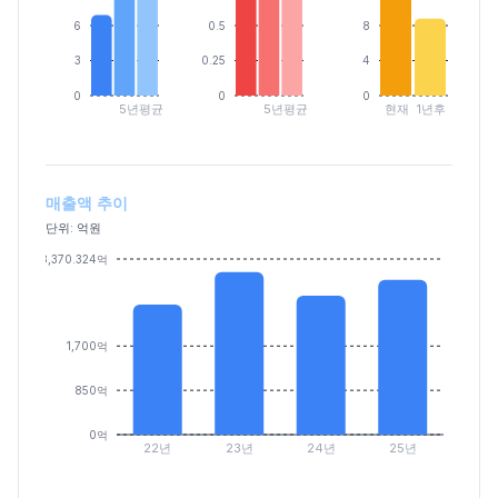
6
0.5
8
3
0.25
4
0
0
0
5년평균
5년평균
현재
1년후
매출액 추이
단위: 억원
3,370.324억
1,700억
850억
0억
22년
23년
24년
25년