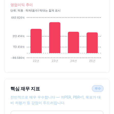
영업이익 추이
단위: 억원 · 적자(음수) 막대는 짙게 표시
663.826억
313.414억
113.414억
-86.586억
22년
23년
24년
25년
핵심 재무 지표
우수
전반적으로 매우 우수합니다 — 저PER, PBR<1, 목표가 대
비 저평가 등 강점이 두드러집니다.