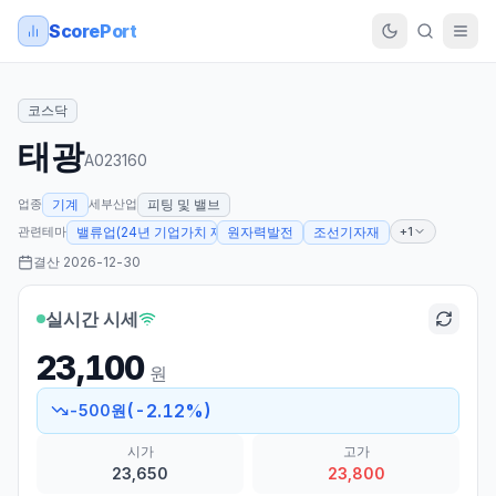
ScorePort
코스닥
태광
A023160
업종
세부산업
기계
피팅 및 밸브
관련테마
+1
밸류업(24년 기업가치 제고계획 발표)
원자력발전
조선기자재
결산
2026-12-30
실시간 시세
23,100
원
(
-2.12
%)
-500
원
시가
고가
23,650
23,800