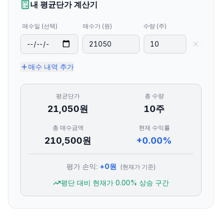
내 평균단가 계산기
매수일 (선택)
매수가 (원)
수량 (주)
매수 내역 추가
평균단가
총 수량
21,050
원
10
주
총 매수금액
현재 수익률
210,500
원
+0.00%
평가 손익:
+
0
원
(현재가 기준)
평단 대비 현재가
0.00
% 상승 구간