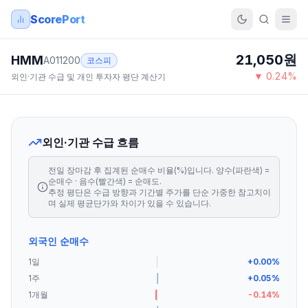
ScorePort
21,050
원
HMM
A011200
코스피
▼
0.24
%
외인·기관 수급 및 개인 투자자 평단 계산기
외인·기관 수급 흐름
전일 장마감 후 집계된 순매수 비율(%)입니다. 양수(파란색) =
순매수 · 음수(빨간색) = 순매도.
추정 평단은 수급 방향과 기간별 주가를 단순 가중한 참고치이
며 실제 평균단가와 차이가 있을 수 있습니다.
외국인 순매수
1일
+
0.00
%
1주
+
0.05
%
1개월
-0.14
%