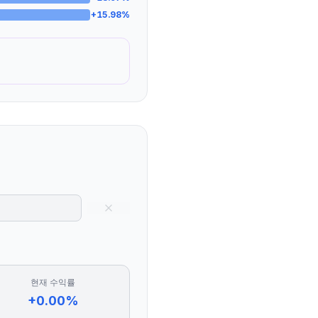
+
15.98
%
현재 수익률
+0.00%