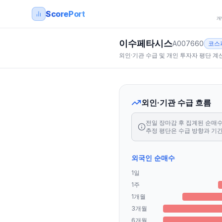
ScorePort
개
이수페타시스
A007660
코스
외인·기관 수급 및 개인 투자자 평단 계
외인·기관 수급 흐름
전일 장마감 후 집계된 순매수 
추정 평단은 수급 방향과 기
외국인 순매수
1일
1주
1개월
3개월
6개월