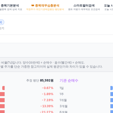
종목기본분석
👑 종목재무심층분석
스마트필터검색
오늘 
별종목 검색·상세 지표
적정주가·외인기관매집평단·평단분석
퀀트·저평가·재무제표 조건검색
오늘 시
피
산기
비율(%)입니다. 양수(파란색) = 순매수 · 음수(빨간색) = 순매도.
간별 주가를 단순 가중한 참고치이며 실제 평균단가와 차이가 있을 수 있습니다.
기관 순매수
추정 평단
85,592
원
-0.67
%
1일
-1.89
%
1주
-7.19
%
1개월
-13.39
%
3개월
-21.27
%
6개월