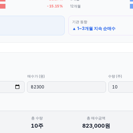
-15.15
%
12개월
기관
동향
▲ 1~3개월 지속 순매수
매수가 (원)
수량 (주)
총 수량
총 매수금액
10
주
823,000
원