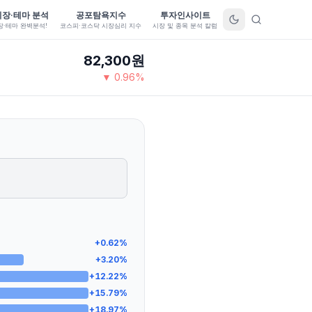
시장·테마 분석
공포탐욕지수
투자인사이트
장·테마 완벽분석!
코스피·코스닥 시장심리 지수
시장 및 종목 분석 칼럼
82,300
원
▼
0.96
%
+
0.62
%
+
3.20
%
+
12.22
%
+
15.79
%
+
18.97
%