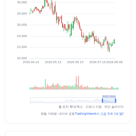
최근 구간 일별 OHLCV (스크린 리더용)
휠·핀치 확대/축소 · 드래그 이동 · 하단 슬라이더
일자
시가
고가
저가
종가
등락률%
거래량
캔들·거래량: 네이버 금융
TradingView에서 고급 차트 (새 탭)
2026.07.03
24100
24300
23450
23850
-1.04
169352
2026.07.06
23900
24500
23650
24100
1.05
105024