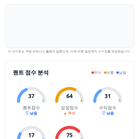
2026.07.31
22450
22800
22250
22600
2.49
120177
2026.08.03
22150
22750
22050
22400
-0.88
103820
2026.08.04
22300
22950
22250
22650
1.12
119146
2026.08.05
22800
23350
22650
22850
0.88
168659
2026.08.06
22600
23550
22600
23400
2.41
130422
이 사이트는 쿠팡 파트너스 활동의 일환으로, 이에 따른 일정액의 수수료를 제공받습니다.
퀀트 점수 분석
우수
보통
낮음
37
64
31
C
A
C
퀀트점수
성장점수
수익점수
▽ 낮음
▲ 우수
▽ 낮음
17
75