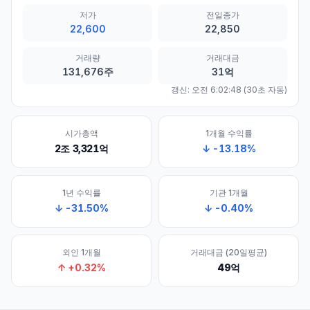
저가
전일종가
22,600
22,850
거래량
거래대금
131,676주
31억
갱신:
오전 6:02:48
(30초 자동)
시가총액
1개월 수익률
2조 3,321억
↓
-13.18
%
1년 수익률
기관 1개월
↓
-31.50
%
↓
-0.40
%
외인 1개월
거래대금 (20일평균)
↑
+
0.32
%
49억