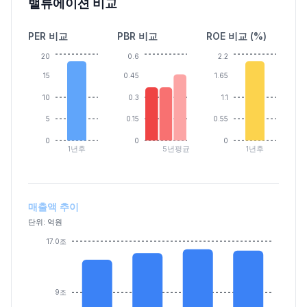
밸류에이션 비교
PER 비교
PBR 비교
ROE 비교 (%)
20
0.6
2.2
15
0.45
1.65
10
0.3
1.1
5
0.15
0.55
0
0
0
1년후
5년평균
1년후
매출액 추이
단위: 억원
17.0조
9조