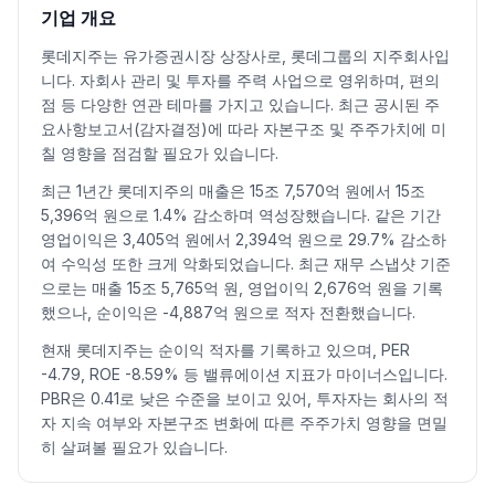
2026.07.07
24000
24800
23850
24800
2.90
173730
기업 개요
2026.07.08
24550
25000
23550
24000
-3.23
199788
롯데지주는 유가증권시장 상장사로, 롯데그룹의 지주회사입
2026.07.09
23900
24000
22550
22950
-4.37
231824
니다. 자회사 관리 및 투자를 주력 사업으로 영위하며, 편의
2026.07.10
23150
24050
23150
23400
1.96
177062
점 등 다양한 연관 테마를 가지고 있습니다. 최근 공시된 주
2026.07.13
23400
24050
22900
23050
-1.50
134930
요사항보고서(감자결정)에 따라 자본구조 및 주주가치에 미
2026.07.14
23000
23500
22650
23050
0.00
204357
칠 영향을 점검할 필요가 있습니다.
2026.07.15
23150
23750
22600
22700
-1.52
230081
최근 1년간 롯데지주의 매출은 15조 7,570억 원에서 15조
2026.07.16
22650
23150
22550
22800
0.44
151769
5,396억 원으로 1.4% 감소하며 역성장했습니다. 같은 기간
2026.07.20
22800
22950
22050
22250
-2.41
147096
영업이익은 3,405억 원에서 2,394억 원으로 29.7% 감소하
여 수익성 또한 크게 악화되었습니다. 최근 재무 스냅샷 기준
2026.07.21
22100
22500
21750
22200
-0.22
148829
으로는 매출 15조 5,765억 원, 영업이익 2,676억 원을 기록
2026.07.22
22600
23000
22300
22300
0.45
129024
했으나, 순이익은 -4,887억 원으로 적자 전환했습니다.
2026.07.23
22400
23500
22250
23350
4.71
152090
현재 롯데지주는 순이익 적자를 기록하고 있으며, PER
2026.07.24
23000
23900
23000
23450
0.43
124286
-4.79, ROE -8.59% 등 밸류에이션 지표가 마이너스입니다.
2026.07.27
23800
24000
23300
23450
0.00
71991
PBR은 0.41로 낮은 수준을 보이고 있어, 투자자는 회사의 적
2026.07.28
23050
23450
22400
22650
-3.41
113301
자 지속 여부와 자본구조 변화에 따른 주주가치 영향을 면밀
2026.07.29
22750
23150
21250
21650
-4.42
226709
히 살펴볼 필요가 있습니다.
2026.07.30
21150
22900
21150
22050
1.85
225430