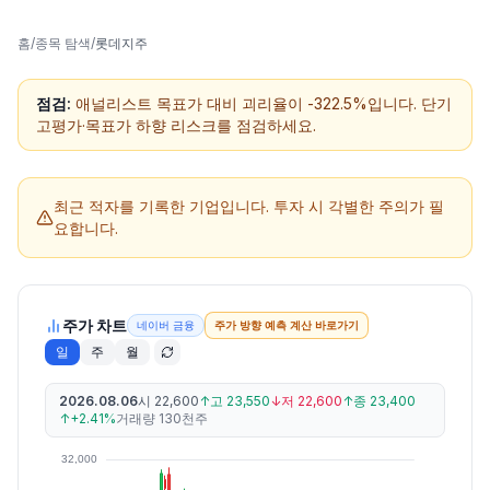
홈
/
종목 탐색
/
롯데지주
점검:
애널리스트 목표가 대비 괴리율이 -322.5%입니다. 단기
고평가·목표가 하향 리스크를 점검하세요.
최근 적자를 기록한 기업입니다.
투자 시 각별한 주의가 필
요합니다.
주가 차트
네이버 금융
주가 방향 예측 계산 바로가기
일
주
월
2026.08.06
시
22,600
↑
고
23,550
↓
저
22,600
↑
종
23,400
↑
+2.41%
거래량
130천주