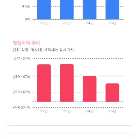
4.5조
0억
22년
23년
24년
25년
영업이익 추이
단위: 억원 · 적자(음수) 막대는 짙게 표시
5,677.424억
3,259.467억
1,259.467억
-740.534억
22년
23년
24년
25년