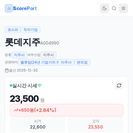
ScorePort
코스피
적자기업
롯데지주
A004990
업종
세부산업
지주사
지주사
관련테마
밸류업(24년 기업가치 제고계획 발표)
지주사
편의점
결산
2026-12-30
실시간 시세
23,500
원
(
+
2.84
%)
+
650
원
시가
고가
22,600
23,550