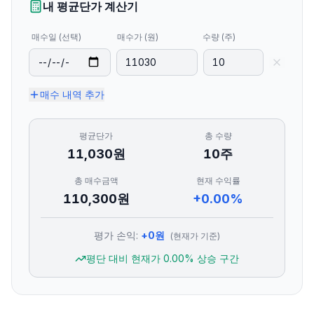
내 평균단가 계산기
매수일 (선택)
매수가 (원)
수량 (주)
매수 내역 추가
평균단가
총 수량
11,030
원
10
주
총 매수금액
현재 수익률
110,300
원
+0.00%
평가 손익:
+
0
원
(현재가 기준)
평단 대비 현재가
0.00
% 상승 구간