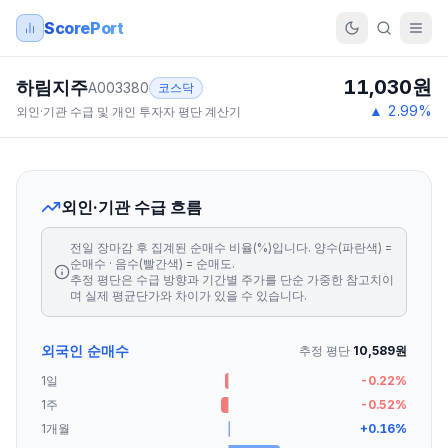
ScorePort
11,030
원
하림지주
A003380
코스닥
▲
2.99
%
외인·기관 수급 및 개인 투자자 평단 계산기
외인·기관 수급 흐름
전일 장마감 후 집계된 순매수 비율(%)입니다. 양수(파란색) =
순매수 · 음수(빨간색) = 순매도.
추정 평단은 수급 방향과 기간별 주가를 단순 가중한 참고치이
며 실제 평균단가와 차이가 있을 수 있습니다.
외국인 순매수
추정 평단
10,589
원
1일
-0.22
%
1주
-0.52
%
1개월
+
0.16
%