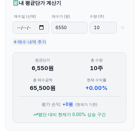
내 평균단가 계산기
매수일 (선택)
매수가 (원)
수량 (주)
매수 내역 추가
평균단가
총 수량
6,550
원
10
주
총 매수금액
현재 수익률
65,500
원
+0.00%
평가 손익:
+
0
원
(현재가 기준)
평단 대비 현재가
0.00
% 상승 구간