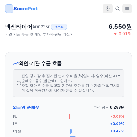
ScorePort
6,550
원
넥센타이어
A002350
코스피
▼
0.91
%
외인·기관 수급 및 개인 투자자 평단 계산기
외인·기관 수급 흐름
전일 장마감 후 집계된 순매수 비율(%)입니다. 양수(파란색) =
순매수 · 음수(빨간색) = 순매도.
추정 평단은 수급 방향과 기간별 주가를 단순 가중한 참고치이
며 실제 평균단가와 차이가 있을 수 있습니다.
외국인 순매수
추정 평단
6,288
원
1일
-0.06
%
1주
+
0.09
%
1개월
+
0.42
%