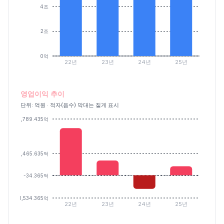
4조
2조
0억
22년
23년
24년
25년
영업이익 추이
단위: 억원 · 적자(음수) 막대는 짙게 표시
3,789.435억
1,465.635억
-34.365억
-1,534.365억
22년
23년
24년
25년