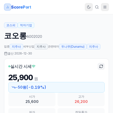
ScorePort
코스피
적자기업
코오롱
A002020
업종
세부산업
관련테마
지주사
지주사
두나무(Dunamu)
지주사
결산
2026-12-30
실시간 시세
25,900
원
(
-0.19
%)
-50
원
시가
고가
25,600
26,200
저가
전일종가