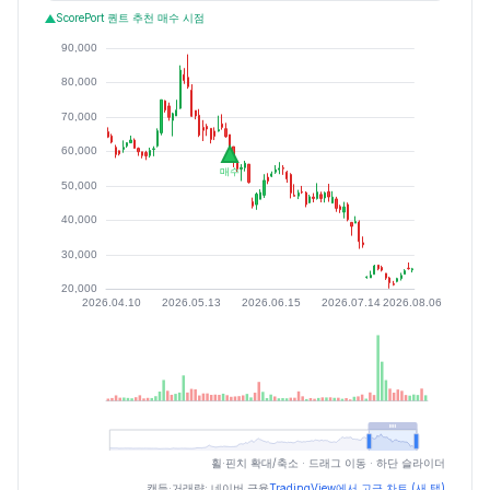
ScorePort 퀀트 추천 매수 시점
최근 구간 일별 OHLCV (스크린 리더용)
휠·핀치 확대/축소 · 드래그 이동 · 하단 슬라이더
캔들·거래량: 네이버 금융
TradingView에서 고급 차트 (새 탭)