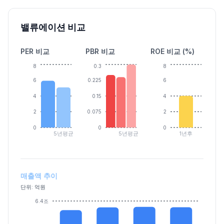
밸류에이션 비교
PER 비교
PBR 비교
ROE 비교 (%)
8
0.3
8
6
0.225
6
4
0.15
4
2
0.075
2
0
0
0
5년평균
5년평균
1년후
매출액 추이
단위: 억원
6.4조