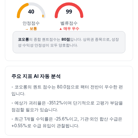
40
99
B
S
안정점수
벨류점수
→ 보통
▲ 매우 우수
코오롱
의 종합 퀀트점수는
80
점
입니다.
상위권 종목으로, 성장
성·수익성·안정성이 모두 양호합니다.
주요 지표 AI 자동 분석
-
코오롱의 퀀트 점수는 80.0점으로 팩터 전반이 우수한 편
입니다.
-
예상가 괴리율은 -351.2%이며 단기적으로 고평가 부담을
점검할 필요가 있습니다.
-
최근 1개월 수익률은 -25.6%이고, 기관·외인 합산 수급은
+0.55%로 수급 유입이 관찰됩니다.