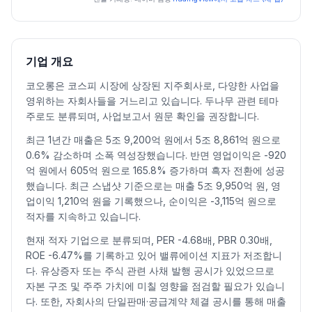
일자
시가
고가
저가
종가
등락률%
거래량
2026.07.03
46500
48300
45150
48000
3.56
43530
2026.07.06
48300
50600
45350
46800
-2.50
45025
2026.07.07
45000
48450
44900
46750
-0.11
29050
기업 개요
2026.07.08
46200
46850
42450
43500
-6.95
40042
코오롱은 코스피 시장에 상장된 지주회사로, 다양한 사업을
2026.07.09
44000
44500
42100
43100
-0.92
19772
영위하는 자회사들을 거느리고 있습니다. 두나무 관련 테마
2026.07.10
42350
45350
40550
43900
1.86
60051
주로도 분류되며, 사업보고서 원문 확인을 권장합니다.
2026.07.13
44600
45150
39700
40200
-8.43
65691
최근 1년간 매출은 5조 9,200억 원에서 5조 8,861억 원으로
2026.07.14
39400
39500
35500
38250
-4.85
93754
0.6% 감소하며 소폭 역성장했습니다. 반면 영업이익은 -920
2026.07.15
39150
41200
39150
39650
3.66
31167
억 원에서 605억 원으로 165.8% 증가하며 흑자 전환에 성공
2026.07.16
39500
40000
31700
33850
-14.63
125353
했습니다. 최근 스냅샷 기준으로는 매출 5조 9,950억 원, 영
2026.07.20
33500
35300
32000
32900
-2.81
86413
업이익 1,210억 원을 기록했으나, 순이익은 -3,115억 원으로
적자를 지속하고 있습니다.
2026.07.21
23400
23800
23050
23600
-28.27
985819
2026.07.22
23300
25350
23300
24100
2.12
587756
현재 적자 기업으로 분류되며, PER -4.68배, PBR 0.30배,
2026.07.23
24300
27100
24300
26800
11.20
310348
ROE -6.47%를 기록하고 있어 밸류에이션 지표가 저조합니
다. 유상증자 또는 주식 관련 사채 발행 공시가 있었으므로
2026.07.24
27000
27050
25450
25900
-3.36
181351
자본 구조 및 주주 가치에 미칠 영향을 점검할 필요가 있습니
2026.07.27
26350
26850
25100
25500
-1.54
122127
다. 또한, 자회사의 단일판매·공급계약 체결 공시를 통해 매출
2026.07.28
24600
24650
22700
23250
-8.82
168992