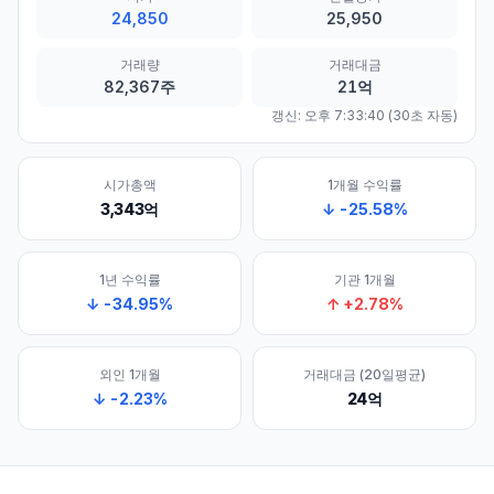
24,850
25,950
거래량
거래대금
82,367주
21억
갱신:
오후 7:33:40
(30초 자동)
시가총액
1개월 수익률
3,343억
↓
-25.58
%
1년 수익률
기관 1개월
↓
-34.95
%
↑
+
2.78
%
외인 1개월
거래대금 (20일평균)
↓
-2.23
%
24억