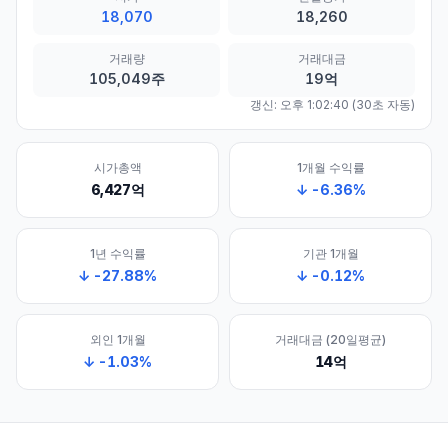
18,070
18,260
거래량
거래대금
105,049주
19억
갱신:
오후 1:02:40
(30초 자동)
시가총액
1개월 수익률
6,427억
↓
-6.36
%
1년 수익률
기관 1개월
↓
-27.88
%
↓
-0.12
%
외인 1개월
거래대금 (20일평균)
↓
-1.03
%
14억