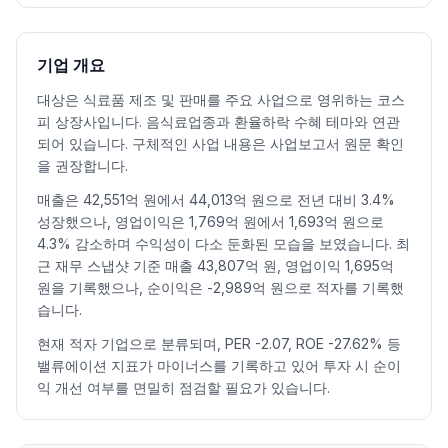
2026.07.06
17550
17770
17310
17550
0.34
35004
2026.07.07
17590
17970
17400
17950
2.28
59520
2026.07.08
17590
17860
17000
17550
-2.23
59512
기업 개요
2026.07.09
17790
17800
17270
17520
-0.17
61576
대상은 식료품 제조 및 판매를 주요 사업으로 영위하는 코스
2026.07.10
17670
17770
17310
17440
-0.46
63175
피 상장사입니다. 음식료업종과 환율하락 수혜 테마와 연관
2026.07.13
17610
18130
17400
17500
0.34
62743
되어 있습니다. 구체적인 사업 내용은 사업보고서 원문 확인
2026.07.14
17700
17870
17360
17380
-0.69
67909
을 권장합니다.
2026.07.15
17630
17700
17160
17210
-0.98
50052
매출은 42,551억 원에서 44,013억 원으로 전년 대비 3.4%
2026.07.16
17220
17490
17100
17260
0.29
45076
성장했으나, 영업이익은 1,769억 원에서 1,693억 원으로
2026.07.20
17390
17390
16940
17220
-0.23
32918
4.3% 감소하며 수익성이 다소 둔화된 모습을 보였습니다. 최
2026.07.21
17020
17410
16940
17130
-0.52
46639
근 재무 스냅샷 기준 매출 43,807억 원, 영업이익 1,695억
원을 기록했으나, 순이익은 -2,989억 원으로 적자를 기록했
2026.07.22
17150
17430
16870
16900
-1.34
41657
습니다.
2026.07.23
16890
17650
16890
17480
3.43
70585
2026.07.24
17330
18150
17330
17800
1.83
84980
현재 적자 기업으로 분류되며, PER -2.07, ROE -27.62% 등
밸류에이션 지표가 마이너스를 기록하고 있어 투자 시 순이
2026.07.27
17900
18170
17730
17920
0.67
69342
익 개선 여부를 면밀히 점검할 필요가 있습니다.
2026.07.28
17880
17970
17310
17520
-2.23
53544
2026.07.29
17710
18600
17450
17880
2.05
152273
2026.07.30
18010
18520
17860
18220
1.90
140041