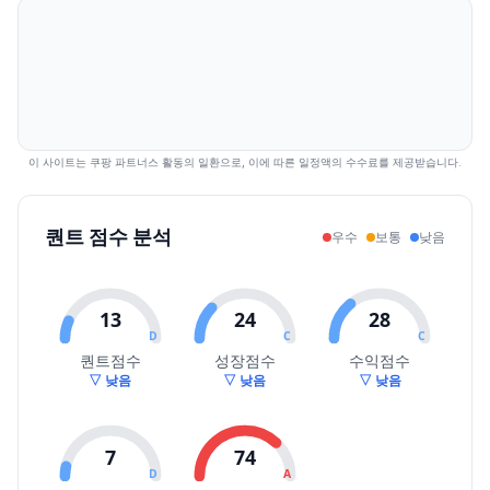
2026.07.31
18220
18220
17545
17720
-2.74
115468
2026.08.03
17550
17900
17400
17480
-1.35
65026
2026.08.04
17410
17810
17370
17740
1.49
46582
2026.08.05
17640
18040
17640
17710
-0.17
69451
2026.08.06
17720
18290
17720
18260
3.11
91276
이 사이트는 쿠팡 파트너스 활동의 일환으로, 이에 따른 일정액의 수수료를 제공받습니다.
2026.08.07
18080
18640
18070
18550
1.59
105049
퀀트 점수 분석
우수
보통
낮음
13
24
28
D
C
C
퀀트점수
성장점수
수익점수
▽ 낮음
▽ 낮음
▽ 낮음
7
74
D
A