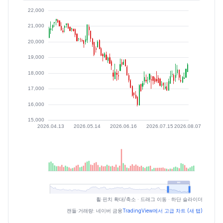
최근 구간 일별 OHLCV (스크린 리더용)
휠·핀치 확대/축소 · 드래그 이동 · 하단 슬라이더
일자
시가
고가
저가
종가
등락률%
거래량
캔들·거래량: 네이버 금융
TradingView에서 고급 차트 (새 탭)