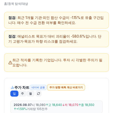
홈
/
종목 탐색
/
대상
점검:
최근 1개월 기관·외인 합산 수급이 -1.15%로 유출 구간입
니다. 매수 전 수급 전환 여부를 확인하세요.
점검:
애널리스트 목표가 대비 괴리율이 -580.6%입니다. 단
기 고평가·목표가 하향 리스크를 점검하세요.
최근 적자를 기록한 기업입니다.
투자 시 각별한 주의가 필
요합니다.
주가 차트
네이버 금융
주가 방향 예측 계산 바로가기
일
주
월
2026.08.07
시
18,080
↑
고
18,640
↓
저
18,070
↑
종
18,550
↑
+1.59%
거래량
105천주