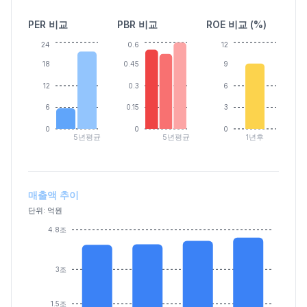
PER 비교
PBR 비교
ROE 비교 (%)
24
0.6
12
18
0.45
9
12
0.3
6
6
0.15
3
0
0
0
5년평균
5년평균
1년후
매출액 추이
단위: 억원
4.8조
3조
1.5조