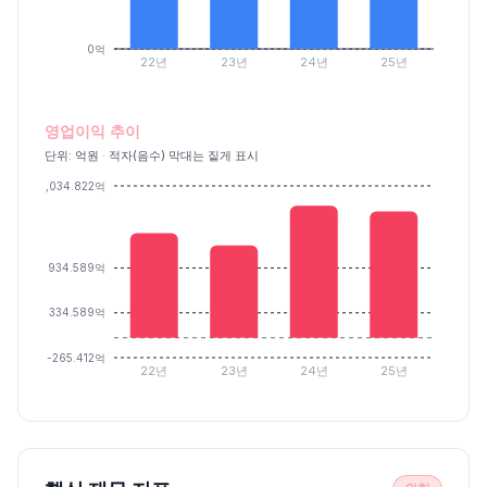
0억
22년
23년
24년
25년
영업이익 추이
단위: 억원 · 적자(음수) 막대는 짙게 표시
2,034.822억
934.589억
334.589억
-265.412억
22년
23년
24년
25년