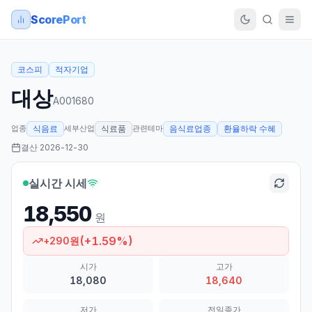
ScorePort
코스피
적자기업
대상
A001680
업종
세부산업
관련테마
식음료
식료품
음식료업종
환율하락 수혜
결산
2026-12-30
실시간 시세
18,550
원
(
+
1.59
%)
+
290
원
시가
고가
18,080
18,640
저가
전일종가