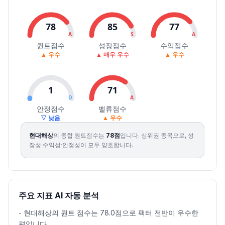
78
85
77
A
S
A
퀀트점수
성장점수
수익점수
▲ 우수
▲ 매우 우수
▲ 우수
1
71
D
A
안정점수
벨류점수
▽ 낮음
▲ 우수
현대해상
의 종합 퀀트점수는
78
점
입니다.
상위권 종목으로, 성
장성·수익성·안정성이 모두 양호합니다.
주요 지표 AI 자동 분석
-
현대해상의 퀀트 점수는 78.0점으로 팩터 전반이 우수한
편입니다.