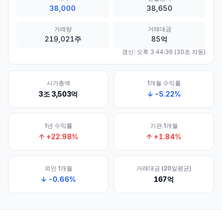
38,000
38,650
거래량
거래대금
219,021주
85억
갱신:
오후 3:44:36
(30초 자동)
시가총액
1개월 수익률
3조 3,503억
↓
-5.22
%
1년 수익률
기관 1개월
↑
+
22.98
%
↑
+
1.84
%
외인 1개월
거래대금 (20일평균)
↓
-0.66
%
167억