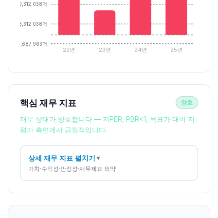
9,312.038억
3,312.038억
-2,687.963억
22년
23년
24년
25년
핵심 재무 지표
양호
재무 상태가 양호합니다 — 저PER, PBR<1, 목표가 대비 저
평가 측면에서 긍정적입니다.
상세 재무 지표 펼치기
▼
가치·수익성·안정성·재무제표 요약