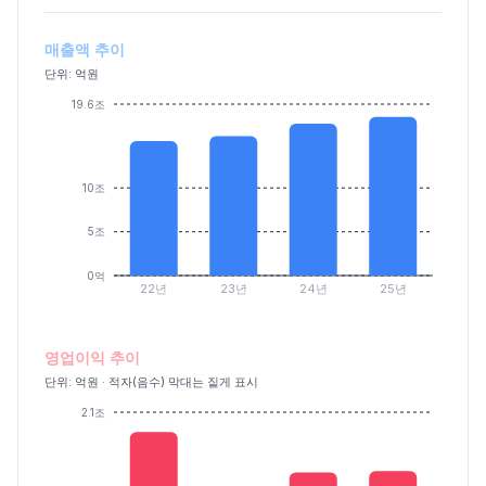
매출액 추이
단위: 억원
19.6조
10조
5조
0억
22년
23년
24년
25년
영업이익 추이
단위: 억원 · 적자(음수) 막대는 짙게 표시
2.1조