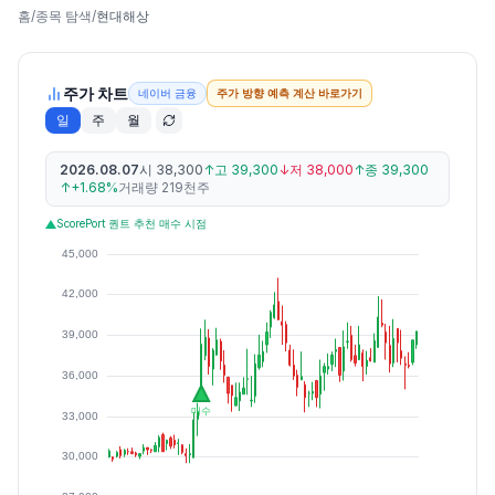
홈
/
종목 탐색
/
현대해상
주가 차트
네이버 금융
주가 방향 예측 계산 바로가기
일
주
월
2026.08.07
시
38,300
↑
고
39,300
↓
저
38,000
↑
종
39,300
↑
+1.68%
거래량
219천주
ScorePort 퀀트 추천 매수 시점