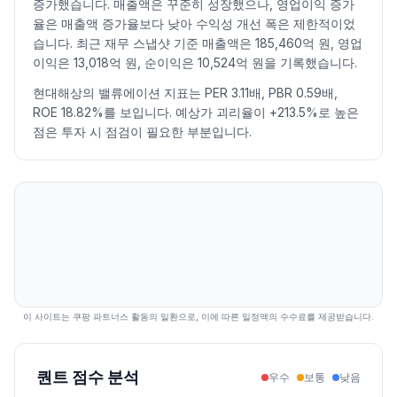
증가했습니다. 매출액은 꾸준히 성장했으나, 영업이익 증가
2026.07.21
36700
37850
36100
37150
1.23
270849
율은 매출액 증가율보다 낮아 수익성 개선 폭은 제한적이었
습니다. 최근 재무 스냅샷 기준 매출액은 185,460억 원, 영업
2026.07.22
37350
38050
37050
37100
-0.13
346283
이익은 13,018억 원, 순이익은 10,524억 원을 기록했습니다.
2026.07.23
37000
39150
37000
38600
4.04
314237
2026.07.24
38100
41900
38100
40350
4.53
652182
현대해상의 밸류에이션 지표는 PER 3.11배, PBR 0.59배,
ROE 18.82%를 보입니다. 예상가 괴리율이 +213.5%로 높은
2026.07.27
39900
41650
39600
39750
-1.49
428405
점은 투자 시 점검이 필요한 부분입니다.
2026.07.28
39250
39850
37200
38450
-3.27
717922
2026.07.29
38250
39700
36250
36900
-4.03
597987
2026.07.30
36950
40200
36650
38750
5.01
844612
2026.07.31
39500
39500
37000
38450
-0.77
540377
2026.08.03
37850
39400
36800
37300
-2.99
364798
2026.08.04
36900
37450
35000
36800
-1.34
1066931
2026.08.05
36800
37750
36550
36700
-0.27
442571
2026.08.06
37000
38650
36800
38650
5.31
303550
이 사이트는 쿠팡 파트너스 활동의 일환으로, 이에 따른 일정액의 수수료를 제공받습니다.
2026.08.07
38300
39300
38000
39300
1.68
219021
퀀트 점수 분석
우수
보통
낮음