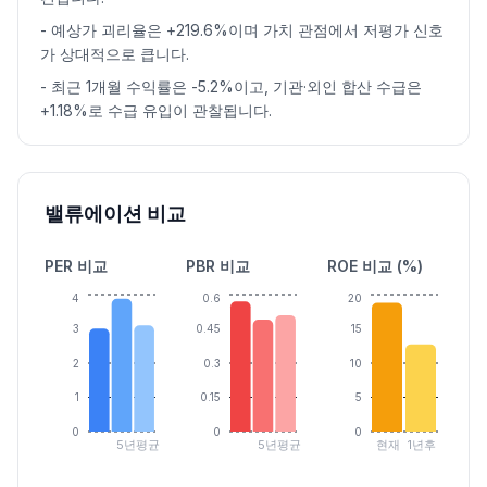
-
예상가 괴리율은 +219.6%이며 가치 관점에서 저평가 신호
가 상대적으로 큽니다.
-
최근 1개월 수익률은 -5.2%이고, 기관·외인 합산 수급은
+1.18%로 수급 유입이 관찰됩니다.
밸류에이션 비교
PER 비교
PBR 비교
ROE 비교 (%)
4
0.6
20
3
0.45
15
2
0.3
10
1
0.15
5
0
0
0
5년평균
5년평균
현재
1년후