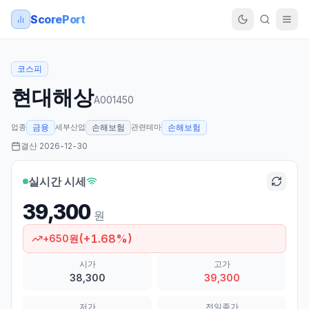
ScorePort
코스피
현대해상
A001450
업종
세부산업
관련테마
금융
손해보험
손해보험
결산
2026-12-30
실시간 시세
39,300
원
(
+
1.68
%)
+
650
원
시가
고가
38,300
39,300
저가
전일종가