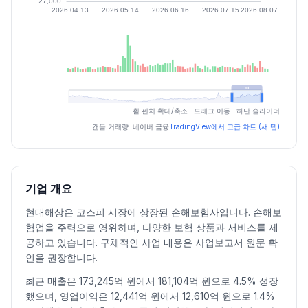
최근 구간 일별 OHLCV (스크린 리더용)
휠·핀치 확대/축소 · 드래그 이동 · 하단 슬라이더
일자
시가
고가
저가
종가
등락률%
거래량
캔들·거래량: 네이버 금융
TradingView에서 고급 차트 (새 탭)
2026.07.06
36500
37650
36100
36700
0.00
197962
2026.07.07
36850
37800
36350
37550
2.32
536074
2026.07.08
37800
38750
36650
37950
1.07
530005
기업 개요
2026.07.09
38100
38100
35550
36050
-5.01
372200
현대해상은 코스피 시장에 상장된 손해보험사입니다. 손해보
2026.07.10
36350
39350
35650
38150
5.83
478085
험업을 주력으로 영위하며, 다양한 보험 상품과 서비스를 제
2026.07.13
38500
39950
38000
38550
1.05
558598
공하고 있습니다. 구체적인 사업 내용은 사업보고서 원문 확
2026.07.14
39000
39700
37050
37200
-3.50
457706
인을 권장합니다.
2026.07.15
37500
38300
36700
36950
-0.67
455002
최근 매출은 173,245억 원에서 181,104억 원으로 4.5% 성장
2026.07.16
37200
39700
37150
38300
3.65
460088
했으며, 영업이익은 12,441억 원에서 12,610억 원으로 1.4%
2026.07.20
37700
37950
35600
36700
-4.18
392128