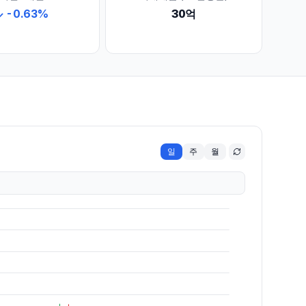
↓
-0.63
%
30억
일
주
월