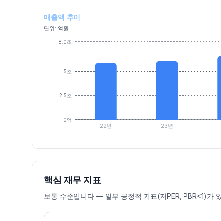
매출액 추이
단위: 억원
8.0조
5조
2.5조
0억
22년
23년
핵심 재무 지표
보통 수준입니다 — 일부 긍정적 지표(저PER, PBR<1)가