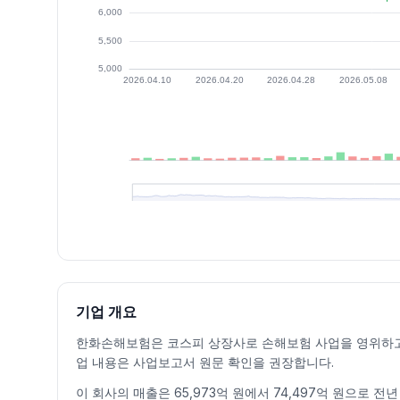
최근 구간 일별 OHLCV (스크린 리더용)
일자
시가
고가
저가
종가
등락률%
거래량
2026.07.03
5860
5920
5670
5880
0.51
285860
2026.07.06
5930
6060
5720
5920
0.68
295175
2026.07.07
5900
5960
5610
5780
-2.36
312228
기업 개요
2026.07.08
5780
6060
5660
5770
-0.17
558948
한화손해보험은 코스피 상장사로 손해보험 사업을 영위하고 
2026.07.09
5660
5800
5600
5600
-2.95
338191
업 내용은 사업보고서 원문 확인을 권장합니다.
2026.07.10
5610
6280
5610
6150
9.82
697974
이 회사의 매출은 65,973억 원에서 74,497억 원으로 전
2026.07.13
6180
6270
5870
5910
-3.90
309313