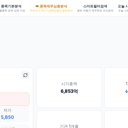
종목기본분석
👑 종목재무심층분석
스마트필터검색
오늘 
별종목 검색·상세 지표
적정주가·외인기관매집평단·평단분석
퀀트·저평가·재무제표 조건검색
오늘 시
시가총액
6,853억
저가
5,850
기관 1개월