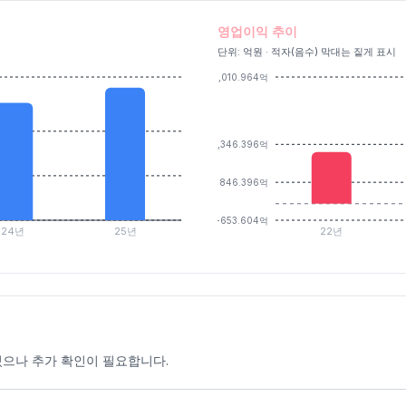
영업이익 추이
단위: 억원 · 적자(음수) 막대는 짙게 표시
5,010.964억
2,346.396억
846.396억
-653.604억
24년
25년
22년
 있으나 추가 확인이 필요합니다.