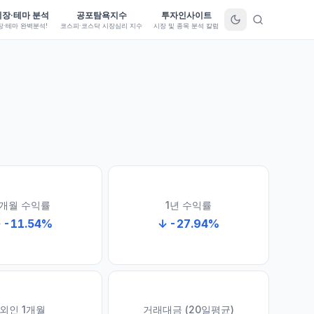
시장·테마 분석
공포탐욕지수
투자인사이트
장·테마 완벽분석!
코스피·코스닥 시장심리 지수
시장 및 종목 분석 칼럼
1개월 수익률
1년 수익률
↓
-11.54
%
↓
-27.94
%
외인 1개월
거래대금 (20일평균)