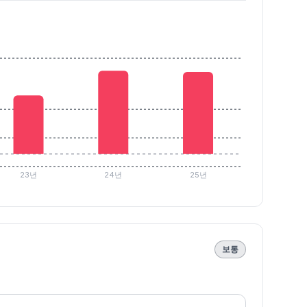
23년
24년
25년
보통