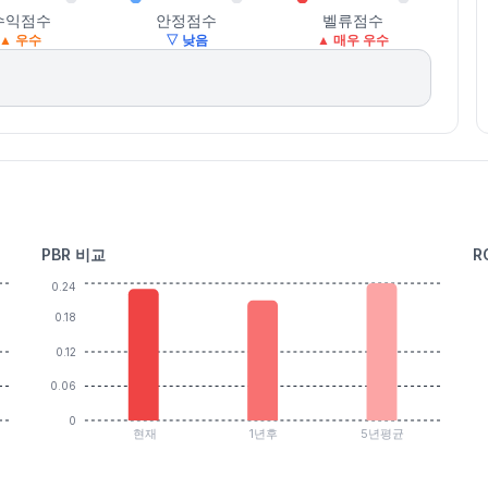
수익점수
안정점수
벨류점수
▲ 우수
▽ 낮음
▲ 매우 우수
PBR 비교
R
0.24
0.18
0.12
0.06
0
현재
1년후
5년평균