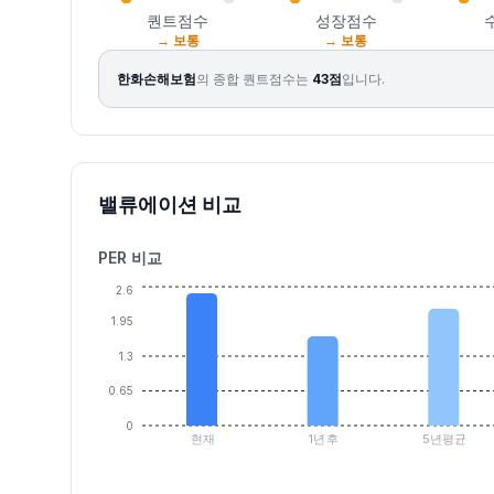
퀀트점수
성장점수
→ 보통
→ 보통
한화손해보험
의 종합 퀀트점수는
43
점
입니다.
밸류에이션 비교
PER 비교
2.6
1.95
1.3
0.65
0
현재
1년후
5년평균