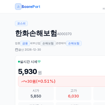
ScorePort
개
코스피
한화손해보험
A000370
업종
세부산업
관련테마
금융
손해보험
손해보험
결산
2026-12-30
실시간 시세
5,930
원
(
+
0.51
%)
+
30
원
시가
고가
5,850
6,030