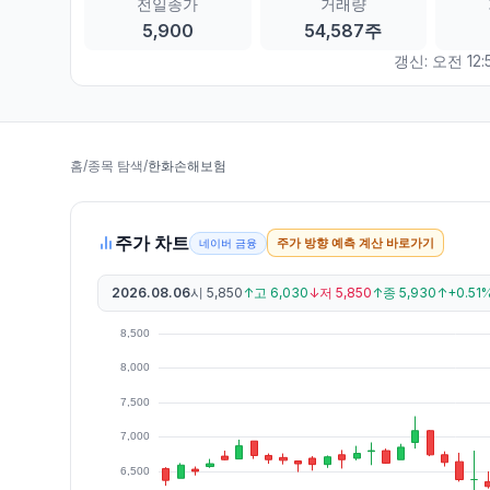
전일종가
거래량
5,900
54,587주
갱신:
오전 12:5
홈
/
종목 탐색
/
한화손해보험
주가 차트
주가 방향 예측 계산 바로가기
네이버 금융
2026.08.06
시
5,850
↑
고
6,030
↓
저
5,850
↑
종
5,930
↑
+0.51